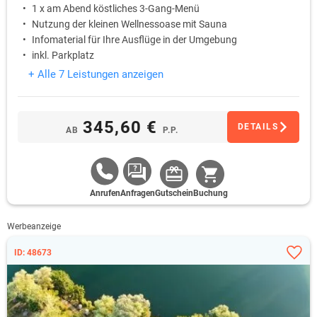
1 x am Abend köstliches 3-Gang-Menü
Nutzung der kleinen Wellnessoase mit Sauna
Infomaterial für Ihre Ausflüge in der Umgebung
inkl. Parkplatz
+ Alle 7 Leistungen anzeigen
345,60 €
DETAILS
AB
P.P.
Anrufen
Anfragen
Gutschein
Buchung
Werbeanzeige
ID: 48673