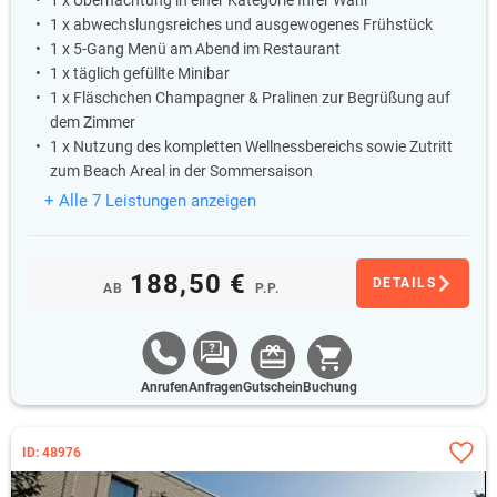
1 x Übernachtung in einer Kategorie Ihrer Wahl
1 x abwechslungsreiches und ausgewogenes Frühstück
1 x 5-Gang Menü am Abend im Restaurant
1 x täglich gefüllte Minibar
1 x Fläschchen Champagner & Pralinen zur Begrüßung auf
dem Zimmer
1 x Nutzung des kompletten Wellnessbereichs sowie Zutritt
zum Beach Areal in der Sommersaison
+ Alle 7 Leistungen anzeigen
188,50 €
DETAILS
AB
P.P.
Anrufen
Anfragen
Gutschein
Buchung
ID: 48976