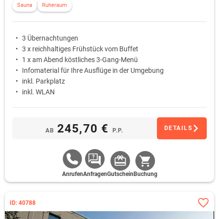
Sauna
Ruheraum
3 Übernachtungen
3 x reichhaltiges Frühstück vom Buffet
1 x am Abend köstliches 3-Gang-Menü
Infomaterial für Ihre Ausflüge in der Umgebung
inkl. Parkplatz
inkl. WLAN
245,70 €
DETAILS
AB
P.P.
Anrufen
Anfragen
Gutschein
Buchung
ID: 40788