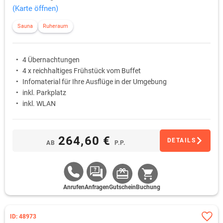
(Karte öffnen)
Sauna
Ruheraum
4 Übernachtungen
4 x reichhaltiges Frühstück vom Buffet
Infomaterial für Ihre Ausflüge in der Umgebung
inkl. Parkplatz
inkl. WLAN
264,60 €
DETAILS
AB
P.P.
Anrufen
Anfragen
Gutschein
Buchung
ID: 48973