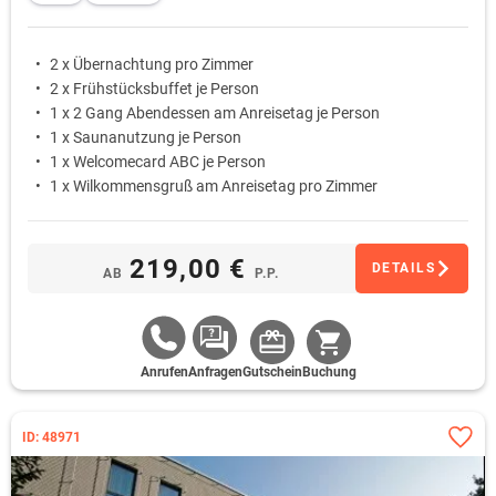
2 x Übernachtung pro Zimmer
2 x Frühstücksbuffet je Person
1 x 2 Gang Abendessen am Anreisetag je Person
1 x Saunanutzung je Person
1 x Welcomecard ABC je Person
1 x Wilkommensgruß am Anreisetag pro Zimmer
219,00 €
DETAILS
AB
P.P.
Anrufen
Anfragen
Gutschein
Buchung
ID: 48971