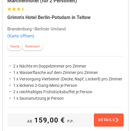
Märchenhotel (für 2 Personen)
Grimm's Hotel Berlin-Potsdam in Teltow
Brandenburg
Berliner Umland
(Karte öffnen)
Sauna
Ruheraum
2 x Nächte im Doppelzimmer pro Zimmer
1 x Wasserflasche auf dem Zimmer pro Zimmer
1 x Versorgung Vierbeiner (Decke, Napf, Leckerli) pro Zimmer
1 x leckeres 2-Gang-Menü je Person
2 x reichhaltiges Frühstücksbuffet je Person
1 x Saunanutzung je Person
159,00 €
DETAILS
AB
P.P.