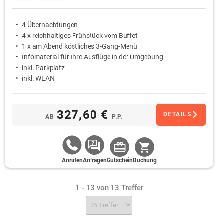
4 Übernachtungen
4 x reichhaltiges Frühstück vom Buffet
1 x am Abend köstliches 3-Gang-Menü
Infomaterial für Ihre Ausflüge in der Umgebung
inkl. Parkplatz
inkl. WLAN
327,60 €
DETAILS
AB
P.P.
Anrufen
Anfragen
Gutschein
Buchung
1 - 13 von 13 Treffer