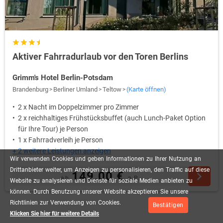
Aktiver Fahrradurlaub vor den Toren Berlins
Grimm's Hotel Berlin-Potsdam
Brandenburg
Berliner Umland
Teltow
(Karte öffnen)
2 x Nacht im Doppelzimmer pro Zimmer
2 x reichhaltiges Frühstücksbuffet (auch Lunch-Paket Option
für Ihre Tour) je Person
1 x Fahrradverleih je Person
+ 2 weitere Leistungen anzeigen
Wir
verwenden
Cookies
und
geben
Informationen
zu
Ihrer
Nutzung
an
Drittanbieter
weiter,
um
Anzeigen
zu
personalisieren,
den
Traffic
auf
diese
149,00 €
ab
p.P.
Website
zu
analysieren
und
Dienste
für
soziale
Medien
anbieten
zu
können.
Durch
Benutzung
unserer
Website
akzeptieren
Sie
unsere
Richtlinien
zur
Verwendung
von
Cookies.
Bestätigen
Klicken Sie hier für weitere Details