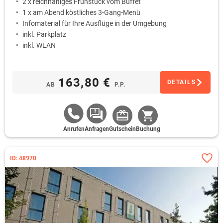
2 x reichhaltiges Frühstück vom Buffet
1 x am Abend köstliches 3-Gang-Menü
Infomaterial für Ihre Ausflüge in der Umgebung
inkl. Parkplatz
inkl. WLAN
163,80 €
DETAILS
AB
P.P.
Anrufen
Anfragen
Gutschein
Buchung
ID: 48970