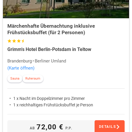
Märchenhafte Übernachtung inklusive
Frühstücksbuffet (für 2 Personen)
Grimm's Hotel Berlin-Potsdam in Teltow
Brandenburg
Berliner Umland
(Karte öffnen)
Sauna
Ruheraum
1 x Nacht im Doppelzimmer pro Zimmer
1 x reichhaltiges Frühstücksbuffet je Person
72,00 €
DETAILS
AB
P.P.