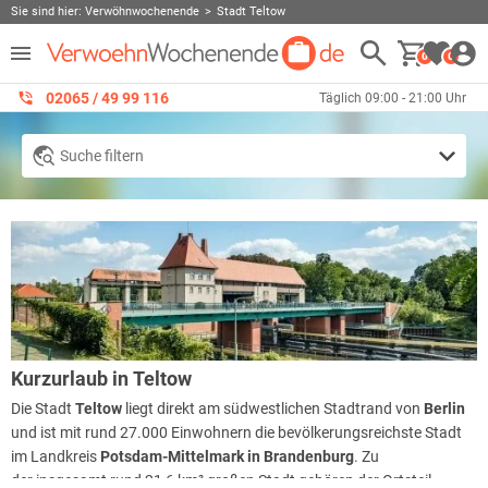
Sie sind hier:
Verwöhnwochenende
Stadt Teltow
0
0
02065 / 49 ‌99 116
Täglich 09:00 - 21:00 Uhr
Suche filtern
Kurzurlaub in Teltow
Die Stadt
Teltow
liegt direkt am südwestlichen Stadtrand von
Berlin
und ist mit rund 27.000 Einwohnern die bevölkerungsreichste Stadt
im Landkreis
Potsdam-Mittelmark in Brandenburg
. Zu
der insgesamt rund 21,6 km² großen Stadt gehören der Ortsteil