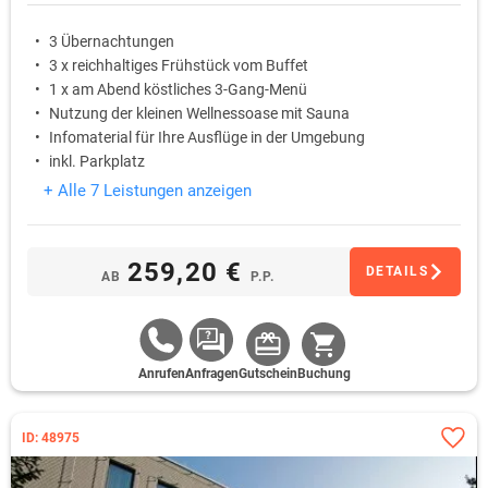
3 Übernachtungen
3 x reichhaltiges Frühstück vom Buffet
1 x am Abend köstliches 3-Gang-Menü
Nutzung der kleinen Wellnessoase mit Sauna
Infomaterial für Ihre Ausflüge in der Umgebung
inkl. Parkplatz
+ Alle 7 Leistungen anzeigen
259,20 €
DETAILS
AB
P.P.
Anrufen
Anfragen
Gutschein
Buchung
ID: 48975