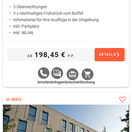
3 Übernachtungen
3 x reichhaltiges Frühstück vom Buffet
Infomaterial für Ihre Ausflüge in der Umgebung
inkl. Parkplatz
inkl. WLAN
198,45 €
DETAILS
AB
P.P.
Anrufen
Anfragen
Gutschein
Buchung
ID: 48972