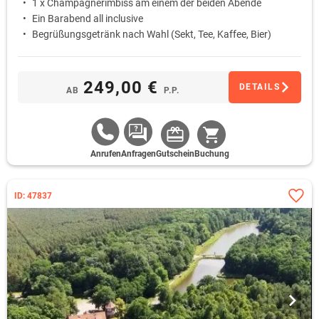
1 x Champagnerimbiss am einem der beiden Abende
Ein Barabend all inclusive
Begrüßungsgetränk nach Wahl (Sekt, Tee, Kaffee, Bier)
249,00 €
DETAILS
AB
P.P.
Anrufen
Anfragen
Gutschein
Buchung
ID: 47837