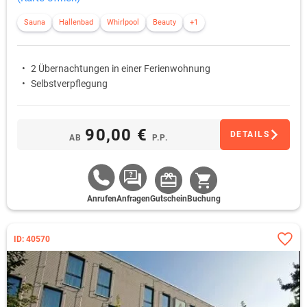
Sauna
Hallenbad
Whirlpool
Beauty
+1
2 Übernachtungen in einer Ferienwohnung
Selbstverpflegung
90,00 €
DETAILS
AB
P.P.
Anrufen
Anfragen
Gutschein
Buchung
ID: 40570