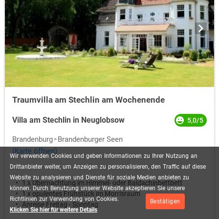
Traumvilla am Stechlin am Wochenende
Villa am Stechlin in Neuglobsow
5,0/5
Brandenburg
Brandenburger Seen
(Karte öffnen)
Wir
verwenden
Cookies
und
geben
Informationen
zu
Ihrer
Nutzung
an
Drittanbieter
weiter,
um
Anzeigen
zu
personalisieren,
den
Traffic
auf
diese
Website
zu
analysieren
und
Dienste
für
soziale
Medien
anbieten
zu
1 x Übernachtung im Himmel- oder Baldachinbettbett
können.
Durch
Benutzung
unserer
Website
akzeptieren
Sie
unsere
1 x opulentes Frühstück im Morrisraum
Richtlinien
zur
Verwendung
von
Cookies.
Bestätigen
Anreise Freitag - Sonntag
Klicken Sie hier für weitere Details