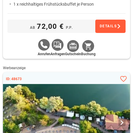
1 x reichhaltiges Frühstücksbuffet je Person
72,00 €
DETAILS
AB
P.P.
Anrufen
Anfragen
Gutschein
Buchung
Werbeanzeige
ID: 48673