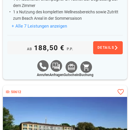
dem Zimmer
1 x Nutzung des kompletten Wellnessbereichs sowie Zutritt
zum Beach Areal in der Sommersaison
+ Alle 7 Leistungen anzeigen
188,50 €
DETAILS
AB
P.P.
Anrufen
Anfragen
Gutschein
Buchung
ID: 50612