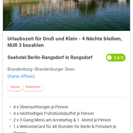
Veranstaltungen und spannende Ausflüge, verspricht unvergessliche
Erlebnisse.
Für eine Auszeit vom Alltag laden Brandenburgs Hotels mit
besonderen
Arrangements
ein. Angefangen bei der
wohltuenden Wellnessbehandlung über den Besuch im Restaurant
bis zur interessanten Führung. Paare genießen bei der Hot Stone
Urlaubszeit für Groß und Klein - 4 Nächte bleiben,
Massage im Spa romantische Augenblicke zu zweit, während
NUR 3 bezahlen
Familien bei der gemeinsamen Fahrradtour die beeindruckende Natur
Brandenburgs im Berliner Umland entdecken.
Seehotel Berlin-Rangsdorf in Rangsdorf
3,5/5
Brandenburg
Brandenburger Seen
(Karte öffnen)
Sauna
Ruheraum
4 x Übernachtungen je Person
4 x reichhaltiges Frühstücksbuffet je Person
2 x 3-Gang-Menü am Anreisetag & 1. Abend je Person
1 x WelcomeCard für 48 Stunden für Berlin & Potsdam je