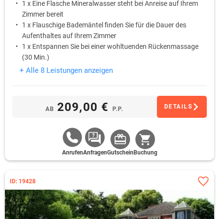
1 x Eine Flasche Mineralwasser steht bei Anreise auf Ihrem
Zimmer bereit
1 x Flauschige Bademäntel finden Sie für die Dauer des
Aufenthaltes auf Ihrem Zimmer
1 x Entspannen Sie bei einer wohltuenden Rückenmassage
(30 Min.)
1 x Nutzen Sie nach Lust und Laune im Rahmen der
+ Alle 8 Leistungen anzeigen
Öffnungszeiten den hoteleigenen Freizeit- und
Wellnessbereich
1 x Genießen Sie am Abend ein 3-Gänge-Menü
209,00 €
DETAILS
AB
P.P.
Anrufen
Anfragen
Gutschein
Buchung
ID: 19428