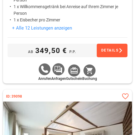
Person
1 x Willkommensgetränk bei Anreise auf Ihrem Zimmer je
Person
1 x Eisbecher pro Zimmer
+ Alle 12 Leistungen anzeigen
349,50 €
DETAILS
AB
P.P.
Anrufen
Anfragen
Gutschein
Buchung
ID: 39098