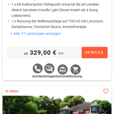
1 x Ein kulinarischer Höhepunkt erwartet Sie am zweiten
Abend, bei einem Candle Light Dinner kreiert als 4 Gang
Liebesmenü
1 x Nutzung der Wellnessanlage auf 700 m2 mit Laconium,
Dampfsauna, Finnischer Sauna, Aromatherapie,
Schwimmbad und Erlebnisduschen sowie SPA.
+ Alle 11 Leistungen anzeigen
1 x Entspannen Sie im umfangreichen SPA Bereich. Genießen
Sie ein Rosenwasserbad im Bad der Sinne bei Kerzenschein,
romantischer Musik, Champagner und Früchten
329,00 €
DETAILS
AB
P.P.
1 x Willkommenspräsent
Anrufen
Anfragen
Gutschein
Buchung
ID: 40862