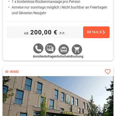
1 x kostenlose Rückenmassage pro Person
Anreise nur sonntags möglich | Nicht buchbar an Feiertagen
und Silvester/Neujahr
200,00 €
DETAILS
AB
P.P.
Anrufen
Anfragen
Gutschein
Buchung
ID: 40582