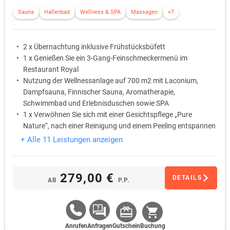
Sauna
Hallenbad
Wellness & SPA
Massagen
+7
2 x Übernachtung inklusive Frühstücksbüfett
1 x Genießen Sie ein 3-Gang-Feinschmeckermenü im
Restaurant Royal
Nutzung der Wellnessanlage auf 700 m2 mit Laconium,
Dampfsauna, Finnischer Sauna, Aromatherapie,
Schwimmbad und Erlebnisduschen sowie SPA
1 x Verwöhnen Sie sich mit einer Gesichtspflege „Pure
Nature“, nach einer Reinigung und einem Peeling entspannen
Sie bei einer Gesichts- sowie Augendruckpunktmassage.
+ Alle 11 Leistungen anzeigen
1 x Sinnliche Duftkompositionen verwöhnen Sie bei einer
Maske mit abschließender Salbung. Im Anschluss genießen
Sie ein Glas Sekt.
279,00 €
DETAILS
AB
P.P.
1 x Lakeside Partnercard für 1 Jahr mit vielen
Vergünstigungen
Anrufen
Anfragen
Gutschein
Buchung