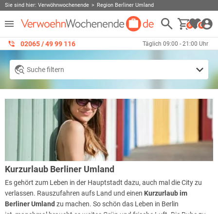
Sie sind hier:
Verwöhnwochenende
Region Berliner Umland
0
0
02065 / 49 ‌99 116
Täglich 09:00 - 21:00 Uhr
Suche filtern
Kurzurlaub Berliner Umland
Es gehört zum Leben in der Hauptstadt dazu, auch mal die City zu
verlassen. Rauszufahren aufs Land und einen
Kurzurlaub im
Berliner Umland
zu machen. So schön das Leben in Berlin
ist, manchmal braucht es weites Grün und frische Luft. Die Ruhe zu