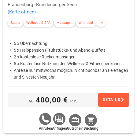
Brandenburg
Brandenburger Seen
(Karte öffnen)
Sauna
Wellness & SPA
Massagen
Whirlpool
+4
5 x Übernachtung
5 x Halbpension (Frühstücks- und Abend-Buffet)
2 x kostenlose Rückenmassagen
5 x Kostenlose Nutzung des Wellness- & Fitnessbereiches
Anreise nur mittwochs möglich. Nicht buchbar an Feiertagen
und Silvester/Neujahr
400,00 €
DETAILS
AB
P.P.
Anrufen
Anfragen
Gutschein
Buchung