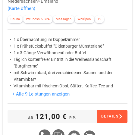
Niedersachsen
Emsland
(Karte öffnen)
Sauna
Wellness & SPA
Massagen
Whirlpool
+9
1 x Übernachtung im Doppelzimmer
1 x Frühstücksbuffet "Oldenburger Münsterland"
1 x 3-Gänge-Verwöhnmenü oder Buffet
Täglich kostenfreier Eintritt in die Wellnesslandschaft
"Burgtherme"
mit Schwimmbad, drei verschiedenen Saunen und der
Vitaminbar*
Vitaminbar mit frischem Obst, Säften, Kaffee, Tee und
Mineralwasser in der Burgtherme (*hierfür wird automatisch
+ Alle 9 Leistungen anzeigen
eine Servicepauschale von € 2,00 pro Person und Nacht
berechnet)
121,00 €
DETAILS
AB
P.P.