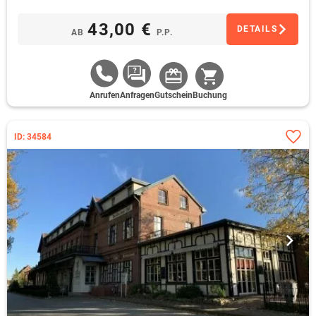
43,00 €
DETAILS
AB
P.P.
Anrufen
Anfragen
Gutschein
Buchung
ID: 34584