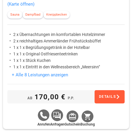
(Karte öffnen)
Sauna
Dampfbad
Kneippbecken
2 x Übernachtungen im komfortablen Hotelzimmer
2 x reichhaltiges Ammerländer Frühstücksbüffet
1 x 1 x Begrüßungsgetränk in der Hotelbar
1 x 1 x Original Ostfriesenteetrinken
1 x 1 x Stück Kuchen
1 x 1 x Eintritt in den Wellnessbereich „Meersinn"
+ Alle 8 Leistungen anzeigen
170,00 €
DETAILS
AB
P.P.
Anrufen
Anfragen
Gutschein
Buchung