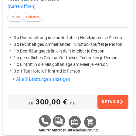
(Karte öffnen)
Sauna
Solarium
3 x Übernachtung im komfortablen Hotelzimmer je Person
3 x reichhaltiges Ammerländer Frühstücksbuffet je Person
1 x Begrüßungsgetränk in der Hotelbar je Person
1 x gemütliches Original Ostfriesen-Teetrinken je Person
1 x Eintritt in die Minigolfanlage am Meer je Person
3 x 1 Tag Hotelleihfahrrad je Person
+ Alle 9 Leistungen anzeigen
300,00 €
DETAILS
AB
P.P.
Anrufen
Anfragen
Gutschein
Buchung