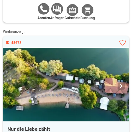
☀️ auch auf unserer großen Gartenterrasse.
Gratis: Partnerprogramm "mehrWERT Bramsche" mit
Anrufen
Anfragen
Gutschein
Buchung
Einkaufsgutscheinen für ausgewählte Geschäfte in
Bramsche. Der Gesamtwert der Gutscheine liegt bei über 100
€. 🎁🛍️
Werbeanzeige
ID: 48673
Nur die Liebe zählt