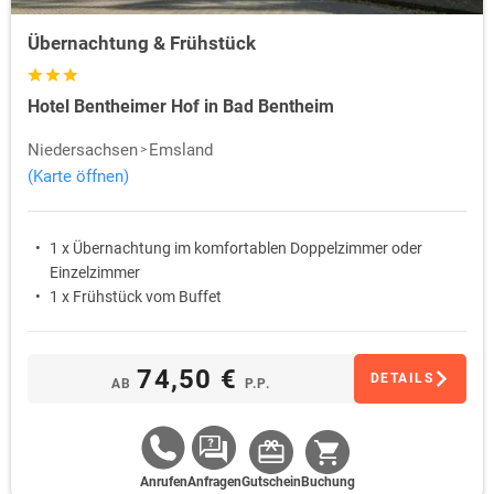
Übernachtung & Frühstück
Hotel Bentheimer Hof in Bad Bentheim
Niedersachsen
Emsland
(Karte öffnen)
1 x Übernachtung im komfortablen Doppelzimmer oder
Einzelzimmer
1 x Frühstück vom Buffet
74,50 €
DETAILS
AB
P.P.
Anrufen
Anfragen
Gutschein
Buchung