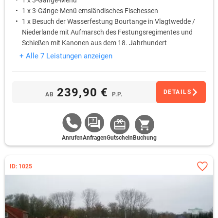
1 x 3-Gänge-Menü
1 x 3-Gänge-Menü emsländisches Fischessen
1 x Besuch der Wasserfestung Bourtange in Vlagtwedde /
Niederlande mit Aufmarsch des Festungsregimentes und
Schießen mit Kanonen aus dem 18. Jahrhundert
Ostersonntag
+ Alle 7 Leistungen anzeigen
239,90 €
DETAILS
AB
P.P.
Anrufen
Anfragen
Gutschein
Buchung
ID: 1025