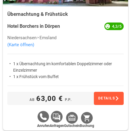
Übernachtung & Frühstück
Hotel Borchers in Dörpen
4,3/5
Niedersachsen
Emsland
(Karte öffnen)
1 x Übernachtung im komfortablen Doppelzimmer oder
Einzelzimmer
1 x Frühstück vom Buffet
63,00 €
DETAILS
AB
P.P.
Anrufen
Anfragen
Gutschein
Buchung