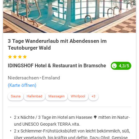
3 Tage Wanderurlaub mit Abendessen im
Teutoburger Wald
IDINGSHOF Hotel & Restaurant in Bramsche
4,3/5
Niedersachsen
Emsland
(Karte öffnen)
Sauna
Hallenbad
Massagen
Whirlpool
+3
2 x Nächte / 3 Tage im Hotel am Hasesee 🌳 mitten im Natur-
und UNESCO Geopark TERRA.vita.
2 x Schlemmer-Frühstücksbüfett von leicht bekömmlich, süß,
über vegetarisch, bis kräftig und deftig. Dazu Obst, Gemüse