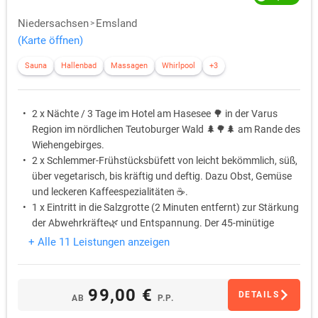
Niedersachsen
Emsland
(Karte öffnen)
Sauna
Hallenbad
Massagen
Whirlpool
+3
2 x Nächte / 3 Tage im Hotel am Hasesee 🌳 in der Varus
Region im nördlichen Teutoburger Wald 🌲🌳🌲 am Rande des
Wiehengebirges.
2 x Schlemmer-Frühstücksbüfett von leicht bekömmlich, süß,
über vegetarisch, bis kräftig und deftig. Dazu Obst, Gemüse
und leckeren Kaffeespezialitäten ☕️.
1 x Eintritt in die Salzgrotte (2 Minuten entfernt) zur Stärkung
der Abwehrkräfte🌿 und Entspannung. Der 45-minütige
Aufenthalt in der Grotte wirkt wie ein Tag am Meer! 🏖️
+ Alle 11 Leistungen anzeigen
1 x 20 % Gutschein für das Hotel-Restaurant oder die Hotel-
Bar für einen entspannten Tagesausklang mit einem kühlen
Bier 🍺 oder Cocktail 🍹 auf der Bar-Terrasse.
99,00 €
DETAILS
AB
P.P.
1 x Begrüßungsgetränk nach Wahl am Anreisetag erhalten
Sie in unserer Hotelbar, im Restaurant und bei tollem Wetter