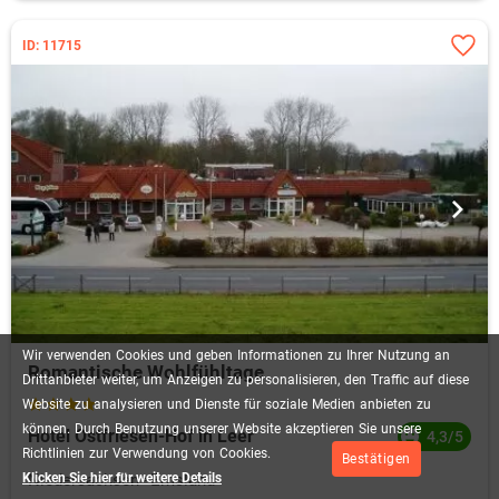
ID: 11715
Wir
verwenden
Cookies
und
geben
Informationen
zu
Ihrer
Nutzung
an
Romantische Wohlfühltage
Drittanbieter
weiter,
um
Anzeigen
zu
personalisieren,
den
Traffic
auf
diese
Website
zu
analysieren
und
Dienste
für
soziale
Medien
anbieten
zu
können.
Durch
Benutzung
unserer
Website
akzeptieren
Sie
unsere
Hotel Ostfriesen-Hof in Leer
4,3/5
Richtlinien
zur
Verwendung
von
Cookies.
Bestätigen
Klicken Sie hier für weitere Details
Niedersachsen
Emsland