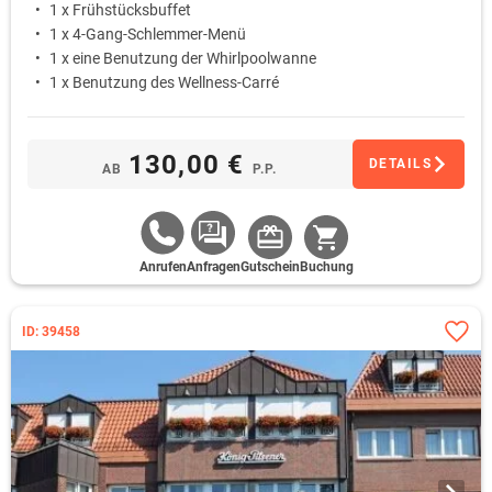
1 x Frühstücksbuffet
1 x 4-Gang-Schlemmer-Menü
1 x eine Benutzung der Whirlpoolwanne
1 x Benutzung des Wellness-Carré
130,00 €
DETAILS
AB
P.P.
Anrufen
Anfragen
Gutschein
Buchung
ID: 39458