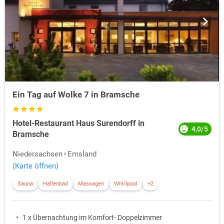
Ein Tag auf Wolke 7 in Bramsche
Hotel-Restaurant Haus Surendorff in
4,0/5
Bramsche
Niedersachsen
Emsland
(Karte öffnen)
Sauna
Hallenbad
Massagen
Whirlpool
+2
1 x Übernachtung im Komfort- Doppelzimmer