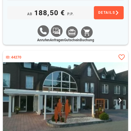
188,50 €
DETAILS
AB
P.P.
Anrufen
Anfragen
Gutschein
Buchung
ID: 44270