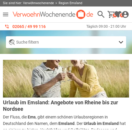
Sie sind hier:
Verwöhnwochenende
Region Emsland
0
0
02065 / 49 ‌99 116
Täglich 09:00 - 21:00 Uhr
Suche filtern
Urlaub im Emsland: Angebote von Rheine bis zur
Nordsee
Der Fluss, die
Ems
, gibt einem schönen Urlaubsregionen in
Deutschland den Namen, dem
Emsland
. Der
Urlaub im Emsland
hat
so einiges zu bieten. Yachthäfen und Golfplätze, Badeseen und