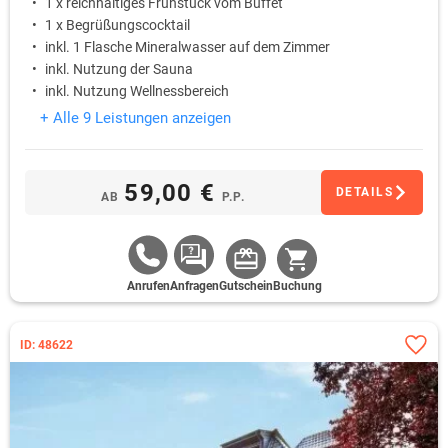
1 x reichhaltiges Frühstück vom Buffet
1 x Begrüßungscocktail
inkl. 1 Flasche Mineralwasser auf dem Zimmer
inkl. Nutzung der Sauna
inkl. Nutzung Wellnessbereich
+ Alle 9 Leistungen anzeigen
59,00 €
DETAILS
AB
P.P.
Anrufen
Anfragen
Gutschein
Buchung
ID: 48622