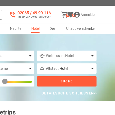
02065 / 49 ‌99 116
Anmelden
0
0
Täglich von 09:00 - 21:00 Uhr
d
Nächte
Hotel
Deal
Urlaub verschenken
–
SUCHE
DETAILSUCHE SCHLIESSEN
etrips