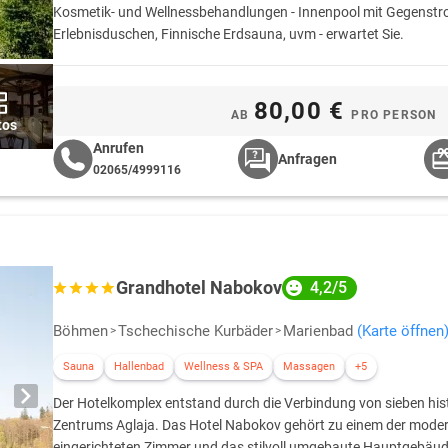
Kosmetik- und Wellnessbehandlungen - Innenpool mit Gegenstro
Erlebnisduschen, Finnische Erdsauna, uvm - erwartet Sie.
80,00 €
AB
PRO PERSON
tos
Anrufen
Anfragen
02065/4999116
Grandhotel Nabokov
4,2/5
Böhmen
Tschechische Kurbäder
Marienbad
(Karte öffnen
Sauna
Hallenbad
Wellness & SPA
Massagen
+5
Der Hotelkomplex entstand durch die Verbindung von sieben hi
Zentrums Aglaja. Das Hotel Nabokov gehört zu einem der modern
eingerichteten Zimmer und das stilvoll umgebaute Hauptgebäude 