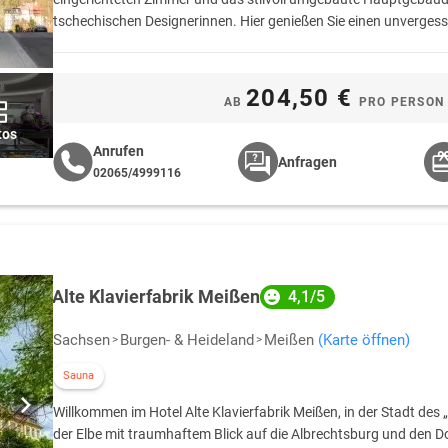
tschechischen Designerinnen. Hier genießen Sie einen unvergess
204,50 €
AB
PRO PERSON
tos
Anrufen
Anfragen
02065/4999116
Alte Klavierfabrik Meißen
4,1/5
Sachsen
Burgen- & Heideland
Meißen
(Karte öffnen)
Sauna
Willkommen im Hotel Alte Klavierfabrik Meißen, in der Stadt des 
der Elbe mit traumhaftem Blick auf die Albrechtsburg und den D