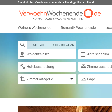
Sie sind hier:
Verwöhnwochenende
Hoteltyp Altstadt Hotel
Wellness Wochenende
Romantik Wochenende
Lux
FAHRZEIT
ZIELREGION