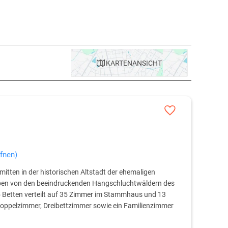
tt in zentral gelegenen
Altstadthotels
des Luxussegments
der Umgebung orientiert und diese ein bisschen abwandelt.
KARTE
NANSICHT
ffnen)
 mitten in der historischen Altstadt der ehemaligen
eben von den beeindruckenden Hangschluchtwäldern des
5 Betten verteilt auf 35 Zimmer im Stammhaus und 13
oppelzimmer, Dreibettzimmer sowie ein Familienzimmer