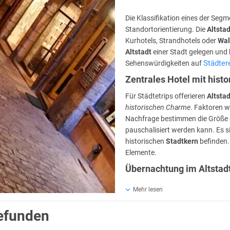
Die Klassifikation eines der Seg
Standortorientierung. Die
Altsta
Kurhotels,
Strandhotels
oder
Wal
Altstadt
einer Stadt gelegen und 
Städter
Sehenswürdigkeiten auf
Zentrales Hotel mit his
Für Städtetrips offerieren
Altsta
historischen Charme
. Faktoren w
Nachfrage bestimmen die Größe d
pauschalisiert werden kann. Es si
historischen
Stadtkern
befinden.
Elemente.
Übernachtung im Altstad
Die Übernachtungsdauer in ein
Mehr lesen
heterogen und international. Die
iedlich sein: jede Metropole weist sowohl Altstadthotels aus dem Low-B
gefunden