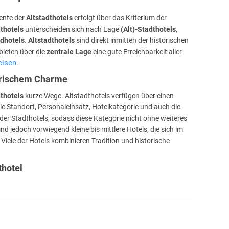
mente der
Altstadthotels
erfolgt über das Kriterium der
dthotels
unterscheiden sich nach Lage
(Alt)-Stadthotels
,
dhotels
.
Altstadthotels
sind direkt inmitten der historischen
bieten über die
zentrale Lage
eine gute Erreichbarkeit aller
eisen
.
torischem Charme
dthotels
kurze Wege. Altstadthotels verfügen über einen
ie Standort, Personaleinsatz, Hotelkategorie und auch die
er Stadthotels, sodass diese Kategorie nicht ohne weiteres
nd jedoch vorwiegend kleine bis mittlere Hotels, die sich im
 Viele der Hotels kombinieren Tradition und historische
thotel
em
Altstadthotel
ist allgemein kurz, die Gästestruktur ist
 Zielgruppe setzt sich aus Geschäftsleuten und Touristen
udget Bereich, als auch Luxushotels aus dem Fünf-Sterne-