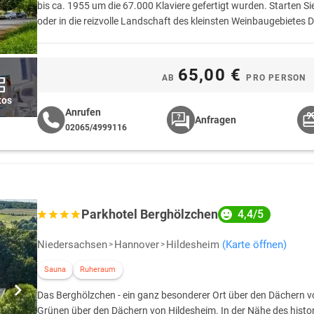
bis ca. 1955 um die 67.000 Klaviere gefertigt wurden. Starten S
oder in die reizvolle Landschaft des kleinsten Weinbaugebietes 
65,00 €
AB
PRO PERSON
tos
Anrufen
Anfragen
02065/4999116
Parkhotel Berghölzchen
4,4/5
Niedersachsen
Hannover
Hildesheim
(Karte öffnen)
Sauna
Ruheraum
Das Berghölzchen - ein ganz besonderer Ort über den Dächern von
Grünen über den Dächern von Hildesheim. In der Nähe des histor