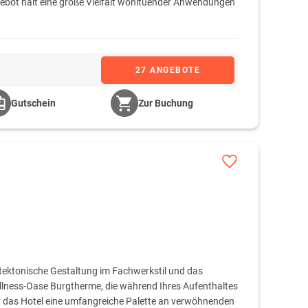
bot hält eine große Vielfalt wohltuender Anwendungen
27 ANGEBOTE
Gutschein
Zur Buchung
itektonische Gestaltung im Fachwerkstil und das
lness-Oase Burgtherme, die während Ihres Aufenthaltes
t das Hotel eine umfangreiche Palette an verwöhnenden