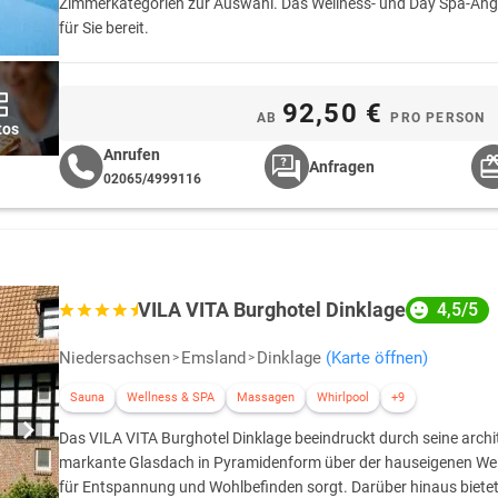
Zimmerkategorien zur Auswahl. Das Wellness- und Day Spa-Ange
für Sie bereit.
92,50 €
AB
PRO PERSON
tos
Anrufen
Anfragen
02065/4999116
VILA VITA Burghotel Dinklage
4,5/5
Niedersachsen
Emsland
Dinklage
(Karte öffnen)
Sauna
Wellness & SPA
Massagen
Whirlpool
+9
Das VILA VITA Burghotel Dinklage beeindruckt durch seine arch
markante Glasdach in Pyramidenform über der hauseigenen Wel
für Entspannung und Wohlbefinden sorgt. Darüber hinaus biete