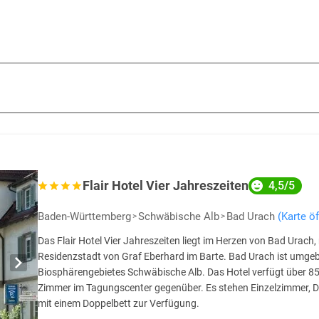
en gerne von einer jüngeren Gästeklientel besucht. Der Altersdurchschni
chöne Themenzimmer werden in manchen Hotels angeboten, welche sich an 
antastische Fantasiewelt oder einfach in einen ganz anderen Ort.
Flair Hotel Vier Jahreszeiten
4,5/5
Baden-Württemberg
Schwäbische Alb
Bad Urach
(Karte ö
Das Flair Hotel Vier Jahreszeiten liegt im Herzen von Bad Urach,
Residenzstadt von Graf Eberhard im Barte. Bad Urach ist umg
Biosphärengebietes Schwäbische Alb. Das Hotel verfügt über 8
Zimmer im Tagungscenter gegenüber. Es stehen Einzelzimmer, D
mit einem Doppelbett zur Verfügung.