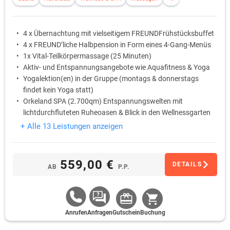
4 x Übernachtung mit vielseitigem FREUNDFrühstücksbuffet
4 x FREUND’liche Halbpension in Form eines 4-Gang-Menüs
1x Vital-Teilkörpermassage (25 Minuten)
Aktiv- und Entspannungsangebote wie Aquafitness & Yoga
Yogalektion(en) in der Gruppe (montags & donnerstags
findet kein Yoga statt)
Orkeland SPA (2.700qm) Entspannungswelten mit
lichtdurchfluteten Ruheoasen & Blick in den Wellnessgarten
+ Alle 13 Leistungen anzeigen
559,00 €
DETAILS
AB
P.P.
Anrufen
Anfragen
Gutschein
Buchung