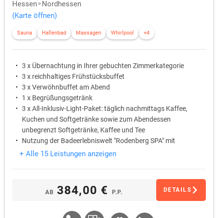
Hessen
Nordhessen
(Karte öffnen)
Sauna
Hallenbad
Massagen
Whirlpool
+4
3 x Übernachtung in Ihrer gebuchten Zimmerkategorie
3 x reichhaltiges Frühstücksbuffet
3 x Verwöhnbuffet am Abend
1 x Begrüßungsgetränk
3 x All-Inklusiv-Light-Paket: täglich nachmittags Kaffee,
Kuchen und Softgetränke sowie zum Abendessen
unbegrenzt Softgetränke, Kaffee und Tee
Nutzung der Badeerlebniswelt "Rodenberg SPA" mit
Schwimmbad, Wildwasserkanal, Hot-Whirlpool, Finnischer
+ Alle 15 Leistungen anzeigen
Sauna, Bio-Sauna, Salzgrotte, Dampfbad, Eisbrunnen,
Ruhezonen, Sonnendeck
384,00 €
DETAILS
AB
P.P.