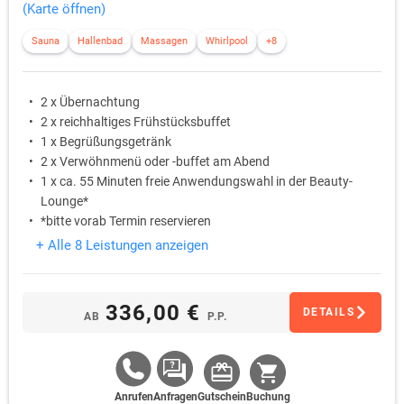
(Karte öffnen)
Sauna
Hallenbad
Massagen
Whirlpool
+8
2 x Übernachtung
2 x reichhaltiges Frühstücksbuffet
1 x Begrüßungsgetränk
2 x Verwöhnmenü oder -buffet am Abend
1 x ca. 55 Minuten freie Anwendungswahl in der Beauty-
Lounge*
*bitte vorab Termin reservieren
+ Alle 8 Leistungen anzeigen
336,00 €
DETAILS
AB
P.P.
Anrufen
Anfragen
Gutschein
Buchung