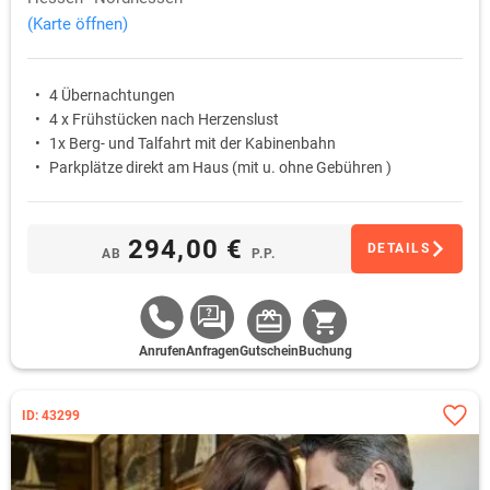
(Karte öffnen)
4 Übernachtungen
4 x Frühstücken nach Herzenslust
1x Berg- und Talfahrt mit der Kabinenbahn
Parkplätze direkt am Haus (mit u. ohne Gebühren )
294,00 €
DETAILS
AB
P.P.
Anrufen
Anfragen
Gutschein
Buchung
ID: 43299