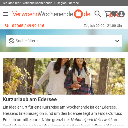
Sie sind hier:
Verwöhnwochenende
Region Edersee
0
0
02065 / 49 ‌99 116
Täglich 09:00 - 21:00 Uhr
Suche filtern
Kurzurlaub am Edersee
Ein idealer Ort für eine Kurzreise am Wochenende ist der Edersee.
Hessens Erlebnisregion rund um den Edersee liegt am Fulda-Zufluss
Eder. In unmittelbarer Nähe grenzt der
Nationalpark Kellerwald
an.
Entdecken Sie die herrliche Natur im Nationalpark Kellerwald-Edersee