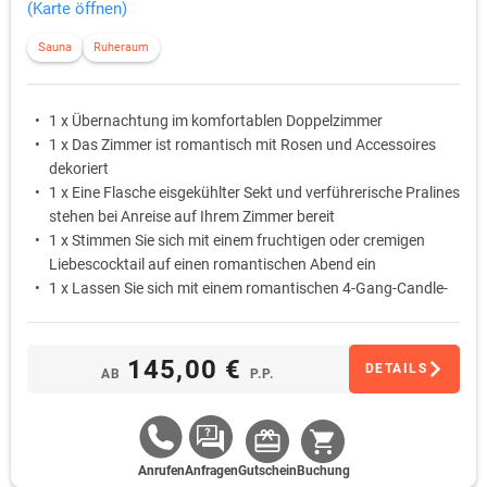
(Karte öffnen)
Sauna
Ruheraum
1 x Übernachtung im komfortablen Doppelzimmer
1 x Das Zimmer ist romantisch mit Rosen und Accessoires
dekoriert
1 x Eine Flasche eisgekühlter Sekt und verführerische Pralines
stehen bei Anreise auf Ihrem Zimmer bereit
1 x Stimmen Sie sich mit einem fruchtigen oder cremigen
Liebescocktail auf einen romantischen Abend ein
1 x Lassen Sie sich mit einem romantischen 4-Gang-Candle-
Light-Dinner am liebevoll gedeckten Tisch verwöhnen
1 x Schlafen Sie am ersten Morgen ungestört aus … Das
Frühstück wird Ihnen auf Wunsch als Bettfrühstück auf das
145,00 €
DETAILS
AB
P.P.
Zimmer gebracht
Anrufen
Anfragen
Gutschein
Buchung