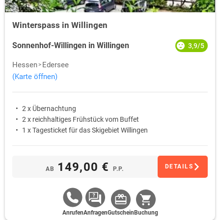
Winterspass in Willingen
Sonnenhof-Willingen in Willingen
3,9/5
Hessen
Edersee
(Karte öffnen)
2 x Übernachtung
2 x reichhaltiges Frühstück vom Buffet
1 x Tagesticket für das Skigebiet Willingen
149,00 €
DETAILS
AB
P.P.
Anrufen
Anfragen
Gutschein
Buchung