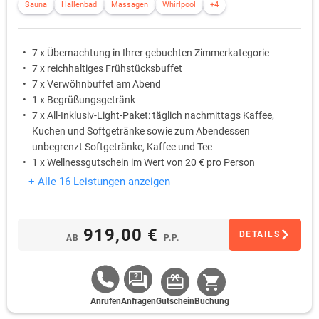
Sauna
Hallenbad
Massagen
Whirlpool
+4
7 x Übernachtung in Ihrer gebuchten Zimmerkategorie
7 x reichhaltiges Frühstücksbuffet
7 x Verwöhnbuffet am Abend
1 x Begrüßungsgetränk
7 x All-Inklusiv-Light-Paket: täglich nachmittags Kaffee,
Kuchen und Softgetränke sowie zum Abendessen
unbegrenzt Softgetränke, Kaffee und Tee
1 x Wellnessgutschein im Wert von 20 € pro Person
+ Alle 16 Leistungen anzeigen
919,00 €
DETAILS
AB
P.P.
Anrufen
Anfragen
Gutschein
Buchung