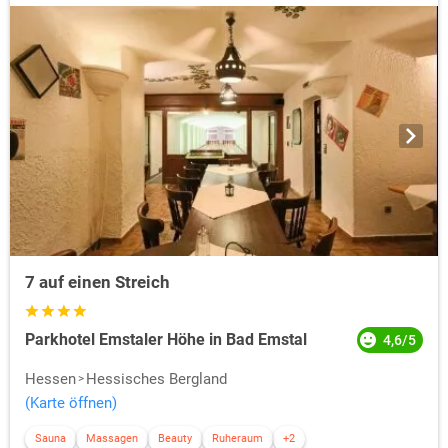
7 auf einen Streich
Parkhotel Emstaler Höhe in Bad Emstal
4,6/5
Hessen
Hessisches Bergland
(Karte öffnen)
Sauna
Massagen
Beauty
Ruheraum
+2