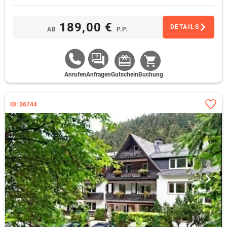
189,00 €
DETAILS
AB
P.P.
Anrufen
Anfragen
Gutschein
Buchung
ID: 36744