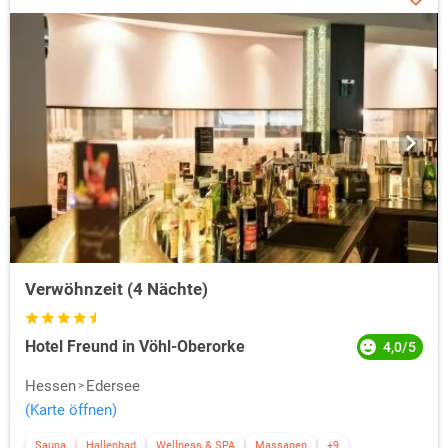
Verwöhnzeit (4 Nächte)
Hotel Freund in Vöhl-Oberorke
4,0/5
Hessen
Edersee
(Karte öffnen)
Sauna
Hallenbad
Wellness & SPA
Massagen
+9