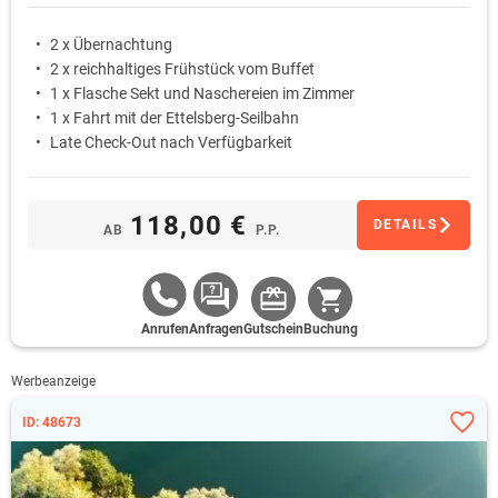
2 x Übernachtung
2 x reichhaltiges Frühstück vom Buffet
1 x Flasche Sekt und Naschereien im Zimmer
1 x Fahrt mit der Ettelsberg-Seilbahn
Late Check-Out nach Verfügbarkeit
118,00 €
DETAILS
AB
P.P.
Anrufen
Anfragen
Gutschein
Buchung
Werbeanzeige
ID: 48673