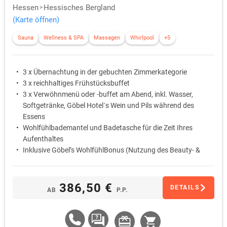
Hessen
Hessisches Bergland
(Karte öffnen)
Sauna
Wellness & SPA
Massagen
Whirlpool
+5
3 x Übernachtung in der gebuchten Zimmerkategorie
3 x reichhaltiges Frühstücksbuffet
3 x Verwöhnmenü oder -buffet am Abend, inkl. Wasser,
Softgetränke, Göbel Hotel´s Wein und Pils während des
Essens
Wohlfühlbademantel und Badetasche für die Zeit Ihres
Aufenthaltes
Inklusive Göbel’s WohlfühlBonus (Nutzung des Beauty- &
Wellnessbereichs „Sea Spa“, Indoorspielhalle „Sharkie Island“
für die Kinder, vielfältiges Wander- & Radangebot u.v.m.)
386,50 €
DETAILS
AB
P.P.