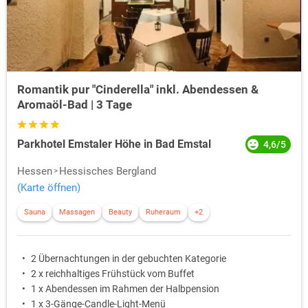
aufgebaut. Auch Hilfskräfte der damaligen Hitler-Jugend und des
Reichsarbeitsdienstes bauten zahlreiche Häuser und wichtige Bauten
wieder auf.
Romantik pur "Cinderella" inkl. Abendessen &
Aromaöl-Bad | 3 Tage
Parkhotel Emstaler Höhe in Bad Emstal
4,6/5
Hessen
Hessisches Bergland
(Karte öffnen)
Sauna
Massagen
Beauty
Ruheraum
+2
2 Übernachtungen in der gebuchten Kategorie
2 x reichhaltiges Frühstück vom Buffet
1 x Abendessen im Rahmen der Halbpension
1 x 3-Gänge-Candle-Light-Menü