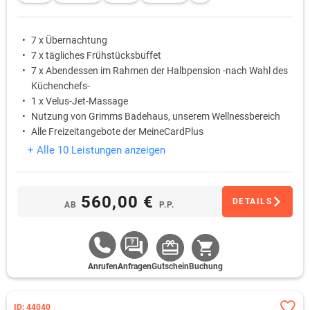
7 x Übernachtung
7 x tägliches Frühstücksbuffet
7 x Abendessen im Rahmen der Halbpension -nach Wahl des
Küchenchefs-
1 x Velus-Jet-Massage
Nutzung von Grimms Badehaus, unserem Wellnessbereich
Alle Freizeitangebote der MeineCardPlus
+ Alle 10 Leistungen anzeigen
560,00 €
DETAILS
AB
P.P.
Anrufen
Anfragen
Gutschein
Buchung
ID: 44040