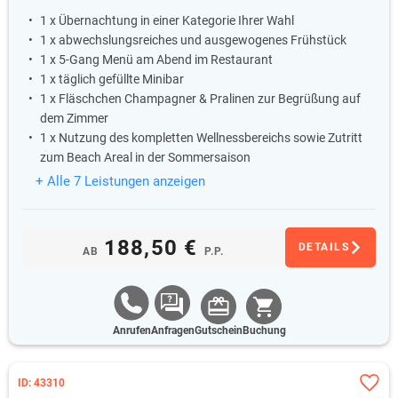
1 x Übernachtung in einer Kategorie Ihrer Wahl
1 x abwechslungsreiches und ausgewogenes Frühstück
1 x 5-Gang Menü am Abend im Restaurant
1 x täglich gefüllte Minibar
1 x Fläschchen Champagner & Pralinen zur Begrüßung auf
dem Zimmer
1 x Nutzung des kompletten Wellnessbereichs sowie Zutritt
zum Beach Areal in der Sommersaison
+ Alle 7 Leistungen anzeigen
188,50 €
DETAILS
AB
P.P.
Anrufen
Anfragen
Gutschein
Buchung
ID: 43310