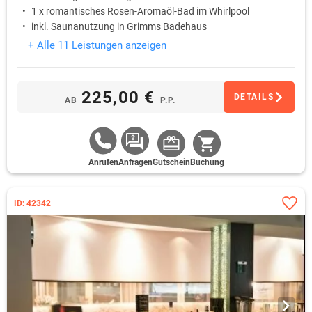
1 x romantisches Rosen-Aromaöl-Bad im Whirlpool
inkl. Saunanutzung in Grimms Badehaus
+ Alle 11 Leistungen anzeigen
225,00 €
DETAILS
AB
P.P.
Anrufen
Anfragen
Gutschein
Buchung
ID: 42342