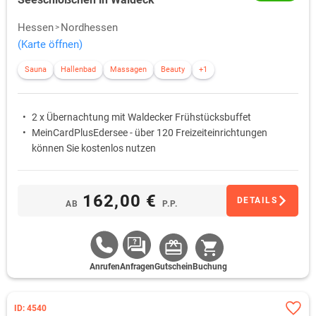
Hessen
Nordhessen
(Karte öffnen)
Sauna
Hallenbad
Massagen
Beauty
+1
2 x Übernachtung mit Waldecker Frühstücksbuffet
MeinCardPlusEdersee - über 120 Freizeiteinrichtungen
können Sie kostenlos nutzen
162,00 €
DETAILS
AB
P.P.
Anrufen
Anfragen
Gutschein
Buchung
ID: 4540