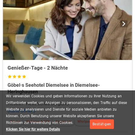
Genießer-Tage - 2 Nächte
Göbel·s Seehotel Diemelsee in Diemelsee-
Heringhausen
Wir
verwenden
Cookies
und
geben
Informationen
zu
Ihrer
Nutzung
an
Drittanbieter
weiter,
um
Anzeigen
zu
personalisieren,
den
Traffic
auf
diese
Hessen
Hessisches Bergland
Website
zu
analysieren
und
Dienste
für
soziale
Medien
anbieten
zu
(Karte öffnen)
können.
Durch
Benutzung
unserer
Website
akzeptieren
Sie
unsere
Sauna
Wellness & SPA
Massagen
Whirlpool
+5
Richtlinien
zur
Verwendung
von
Cookies.
Bestätigen
Klicken Sie hier für weitere Details