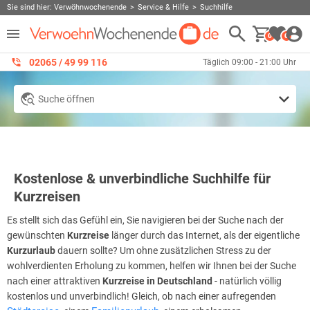
Sie sind hier:
Verwöhnwochenende
Service & Hilfe
Suchhilfe
0
0
02065 / 49 ‌99 116
Täglich 09:00 - 21:00 Uhr
Suche öffnen
Kostenlose & unverbindliche Suchhilfe für
Kurzreisen
Es stellt sich das Gefühl ein, Sie navigieren bei der Suche nach der
gewünschten
Kurzreise
länger durch das Internet, als der eigentliche
Kurzurlaub
dauern sollte? Um ohne zusätzlichen Stress zu der
wohlverdienten Erholung zu kommen, helfen wir Ihnen bei der Suche
nach einer attraktiven
Kurzreise in Deutschland
- natürlich völlig
kostenlos und unverbindlich! Gleich, ob nach einer aufregenden