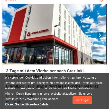
3 Tage mit dem Vierbeiner nach Graz inkl.
Begrüßungsleckerli
Wir
verwenden
Cookies
und
geben
Informationen
zu
Ihrer
Nutzung
an
Drittanbieter
weiter,
um
Anzeigen
zu
personalisieren,
den
Traffic
auf
diese
DORMERO JeHo Graz Airport in Feldkirchen bei Graz
Website
zu
analysieren
und
Dienste
für
soziale
Medien
anbieten
zu
können.
Durch
Benutzung
unserer
Website
akzeptieren
Sie
unsere
Steiermark
Graz
Richtlinien
zur
Verwendung
von
Cookies.
Bestätigen
(Karte öffnen)
Klicken Sie hier für weitere Details