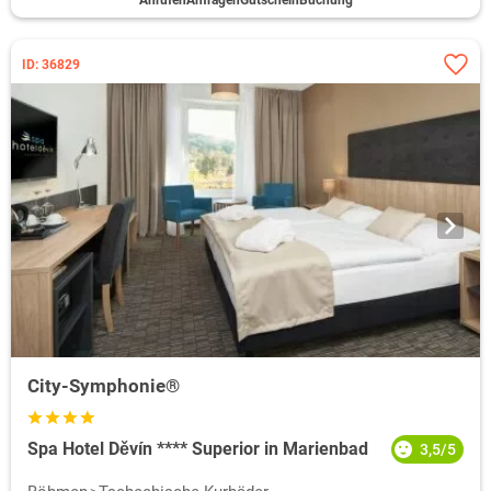
Anrufen
Anfragen
Gutschein
Buchung
ID: 36829
City-Symphonie®
Spa Hotel Děvín **** Superior in Marienbad
3,5/5