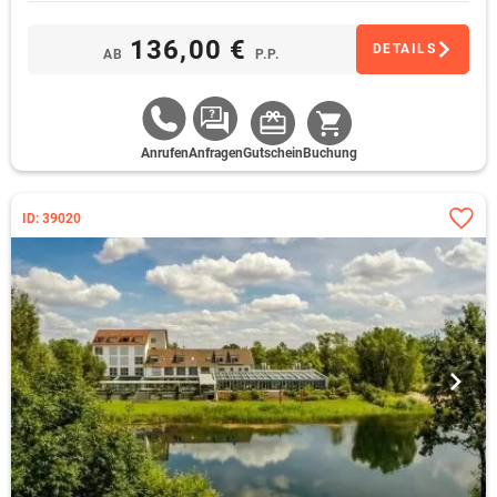
entspannt Revue passieren
136,00 €
DETAILS
AB
P.P.
Anrufen
Anfragen
Gutschein
Buchung
ID: 39020