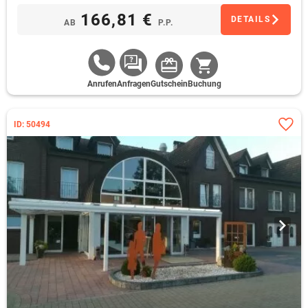
166,81 €
DETAILS
AB
P.P.
Anrufen
Anfragen
Gutschein
Buchung
ID: 50494