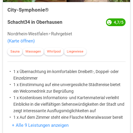
City-Symphonie®
Schacht34 in Oberhausen
4,7/5
Nordrhein-Westfalen
Ruhrgebiet
(Karte öffnen)
Sauna
Massagen
Whirlpool
Liegewiese
1 x Übernachtung im komfortablen Dreibett-, Doppel- oder
Einzelzimmer
1 x Einstimmung auf eine unvergessliche Städtereise bietet
ein Welcomedrink zur Begrüßung
1 x Kostenloses Informations- und Kartenmaterial verleiht
Einblicke in die vielfältigen Sehenswürdigkeiten der Stadt und
zeigt interessante Ausflugsmöglichkeiten auf
1 x Auf dem Zimmer steht eine Flasche Mineralwasser bereit
1 x Ein süßes Betthupferl wartet auf dem Kopfkissen
+ Alle 9 Leistungen anzeigen
1 x Bei einem 3-Gang-Menü am Abend lässt sich der Tag