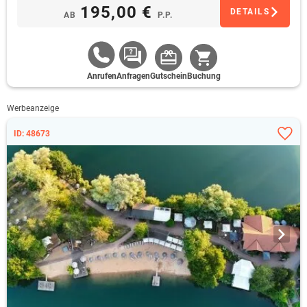
195,00 €
DETAILS
AB
P.P.
Anrufen
Anfragen
Gutschein
Buchung
Werbeanzeige
ID: 48673