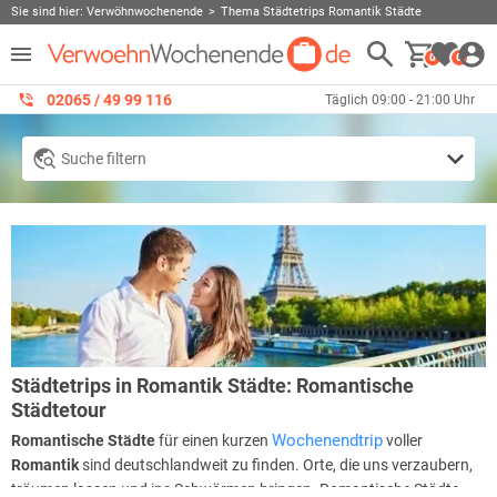
Sie sind hier:
Verwöhnwochenende
Thema Städtetrips Romantik Städte
0
0
02065 / 49 ‌99 116
Täglich 09:00 - 21:00 Uhr
Suche filtern
Städtetrips in Romantik Städte: Romantische
Städtetour
Wochenendtrip
Romantische Städte
für einen kurzen
voller
Romantik
sind deutschlandweit zu finden. Orte, die uns verzaubern,
träumen lassen und ins Schwärmen bringen. Romantische Städte