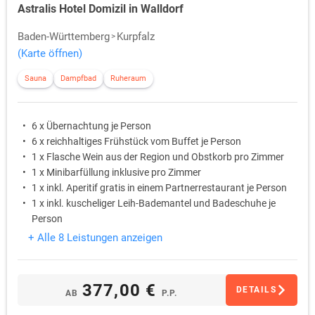
Astralis Hotel Domizil in Walldorf
Baden-Württemberg
Kurpfalz
(Karte öffnen)
Sauna
Dampfbad
Ruheraum
6 x Übernachtung je Person
6 x reichhaltiges Frühstück vom Buffet je Person
1 x Flasche Wein aus der Region und Obstkorb pro Zimmer
1 x Minibarfüllung inklusive pro Zimmer
1 x inkl. Aperitif gratis in einem Partnerrestaurant je Person
1 x inkl. kuscheliger Leih-Bademantel und Badeschuhe je
Person
+ Alle 8 Leistungen anzeigen
377,00 €
DETAILS
AB
P.P.