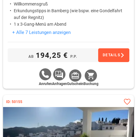
Willkommensgruß
Erkundungstipps in Bamberg (wie bspw. eine Gondelfahrt
auf der Regnitz)
1 x 3-Gang-Menü am Abend
+ Alle 7 Leistungen anzeigen
194,25 €
DETAILS
AB
P.P.
Anrufen
Anfragen
Gutschein
Buchung
ID: 50155