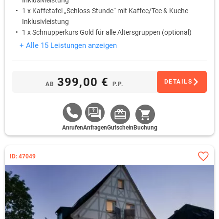
Inklusivleistung
1 x Kaffetafel „Schloss-Stunde“ mit Kaffee/Tee & Kuche
Inklusivleistung
1 x Schnupperkurs Gold für alle Altersgruppen (optional)
+ Alle 15 Leistungen anzeigen
399,00 €
DETAILS
AB
P.P.
Anrufen
Anfragen
Gutschein
Buchung
ID: 47049