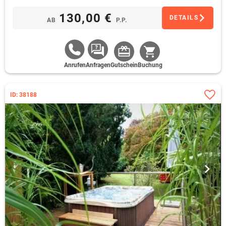
entspannt Revue passieren
130,00 €
DETAILS
AB
P.P.
Anrufen
Anfragen
Gutschein
Buchung
ID: 38188