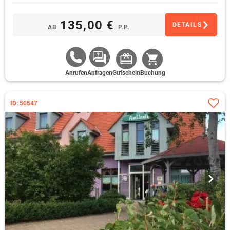
entspannt Revue passieren
135,00 €
DETAILS
AB
P.P.
Anrufen
Anfragen
Gutschein
Buchung
ID: 50547