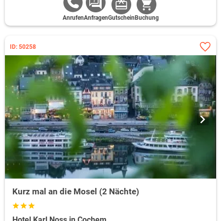
Anrufen
Anfragen
Gutschein
Buchung
ID: 50258
Kurz mal an die Mosel (2 Nächte)
Hotel Karl Noss in Cochem