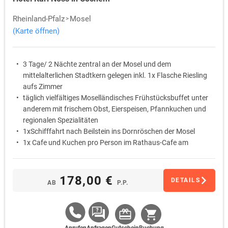
Rheinland-Pfalz
Mosel
(Karte öffnen)
3 Tage/ 2 Nächte zentral an der Mosel und dem
mittelalterlichen Stadtkern gelegen inkl. 1x Flasche Riesling
aufs Zimmer
täglich vielfältiges Moselländisches Frühstücksbuffet unter
anderem mit frischem Obst, Eierspeisen, Pfannkuchen und
regionalen Spezialitäten
1xSchifffahrt nach Beilstein ins Dornröschen der Mosel
1x Cafe und Kuchen pro Person im Rathaus-Cafe am
historischen Marktplatz
WLAN-Nutzung während des gesamten Aufenthaltes
178,00 €
DETAILS
AB
P.P.