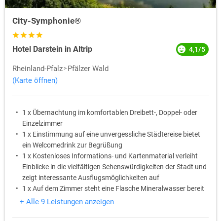
City-Symphonie®
Hotel Darstein in Altrip
4,1/5
Rheinland-Pfalz
Pfälzer Wald
(Karte öffnen)
1 x Übernachtung im komfortablen Dreibett-, Doppel- oder
Einzelzimmer
1 x Einstimmung auf eine unvergessliche Städtereise bietet
ein Welcomedrink zur Begrüßung
1 x Kostenloses Informations- und Kartenmaterial verleiht
Einblicke in die vielfältigen Sehenswürdigkeiten der Stadt und
zeigt interessante Ausflugsmöglichkeiten auf
1 x Auf dem Zimmer steht eine Flasche Mineralwasser bereit
1 x Ein süßes Betthupferl wartet auf dem Kopfkissen
+ Alle 9 Leistungen anzeigen
1 x Bei einem 3-Gang-Menü am Abend lässt sich der Tag