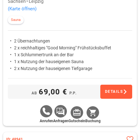
Sachsen
Leipzig
(Karte öffnen)
Sauna
2 Übernachtungen
2 x reichhaltiges "Good Morning" Frühstücksbuffet
1 x Schlummertrunk an der Bar
1 x Nutzung der hauseigenen Sauna
2 x Nutzung der hauseigenen Tiefgarage
69,00 €
DETAILS
AB
P.P.
Anrufen
Anfragen
Gutschein
Buchung
ID: 48941