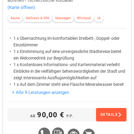
Böhmen
Tschechische Kurbäder
(Karte öffnen)
Sauna
Wellness & SPA
Massagen
Whirlpool
+6
1 x Übernachtung im komfortablen Dreibett-, Doppel- oder
Einzelzimmer
1 x Einstimmung auf eine unvergessliche Städtereise bietet
ein Welcomedrink zur Begrüßung
1 x Kostenloses Informations- und Kartenmaterial verleiht
Einblicke in die vielfältigen Sehenswürdigkeiten der Stadt und
zeigt interessante Ausflugsmöglichkeiten auf
1 x Auf dem Zimmer steht eine Flasche Mineralwasser bereit
1 x Ein süßes Betthupferl wartet auf dem Kopfkissen
+ Alle 9 Leistungen anzeigen
1 x Bei einem 3-Gang-Menü am Abend lässt sich der Tag
entspannt Revue passieren
90,00 €
DETAILS
AB
P.P.