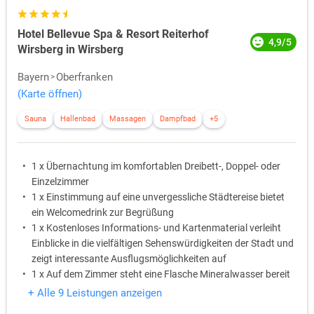
Hotel Bellevue Spa & Resort Reiterhof
4,9/5
Wirsberg in Wirsberg
Bayern
Oberfranken
(Karte öffnen)
Sauna
Hallenbad
Massagen
Dampfbad
+5
1 x Übernachtung im komfortablen Dreibett-, Doppel- oder
Einzelzimmer
1 x Einstimmung auf eine unvergessliche Städtereise bietet
ein Welcomedrink zur Begrüßung
1 x Kostenloses Informations- und Kartenmaterial verleiht
Einblicke in die vielfältigen Sehenswürdigkeiten der Stadt und
zeigt interessante Ausflugsmöglichkeiten auf
1 x Auf dem Zimmer steht eine Flasche Mineralwasser bereit
1 x Ein süßes Betthupferl wartet auf dem Kopfkissen
+ Alle 9 Leistungen anzeigen
1 x Bei einem 3-Gang-Menü am Abend lässt sich der Tag