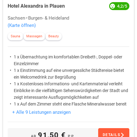
Hotel Alexandra in Plauen
4,2/5
Sachsen
Burgen- & Heideland
(Karte öffnen)
Sauna
Massagen
Beauty
1 x Übernachtung im komfortablen Dreibett-, Doppel- oder
Einzelzimmer
1 x Einstimmung auf eine unvergessliche Städtereise bietet
ein Welcomedrink zur Begrüßung
1 x Kostenloses Informations- und Kartenmaterial verleiht
Einblicke in die vielfältigen Sehenswürdigkeiten der Stadt und
zeigt interessante Ausflugsmöglichkeiten auf
1 x Auf dem Zimmer steht eine Flasche Mineralwasser bereit
1 x Ein süßes Betthupferl wartet auf dem Kopfkissen
+ Alle 9 Leistungen anzeigen
1 x Bei einem 3-Gang-Menü am Abend lässt sich der Tag
entspannt Revue passieren
91,50 €
DETAILS
AB
P.P.