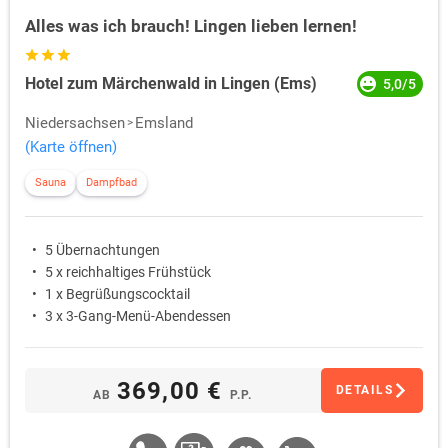
Alles was ich brauch! Lingen lieben lernen!
Hotel zum Märchenwald in Lingen (Ems)
5,0/5
Niedersachsen
Emsland
(Karte öffnen)
Sauna
Dampfbad
5 Übernachtungen
5 x reichhaltiges Frühstück
1 x Begrüßungscocktail
3 x 3-Gang-Menü-Abendessen
369,00 €
DETAILS
AB
P.P.