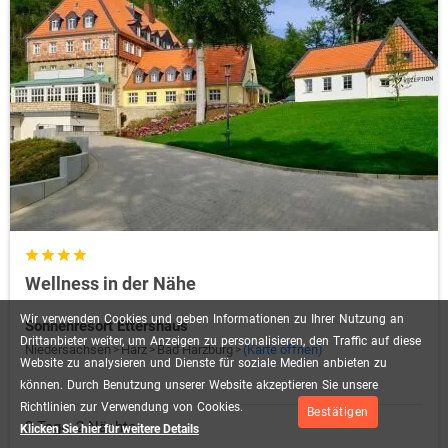
Wellness in der Nähe
Wir
verwenden
Cookies
und
geben
Informationen
zu
Ihrer
Nutzung
an
Sonnenresort Ettershaus
Drittanbieter
weiter,
um
Anzeigen
zu
personalisieren,
den
Traffic
auf
diese
Niedersachsen
Harz
Bad Harzburg
(Karte öffnen)
Website
zu
analysieren
und
Dienste
für
soziale
Medien
anbieten
zu
können.
Durch
Benutzung
unserer
Website
akzeptieren
Sie
unsere
Richtlinien
zur
Verwendung
von
Cookies.
Bestätigen
3 Tage, 2 Nächte
Klicken Sie hier für weitere Details