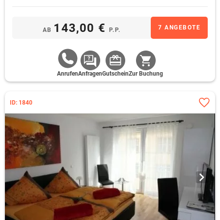
143,00 €
7 ANGEBOTE
AB
P.P.
Anrufen
Anfragen
Gutschein
Zur Buchung
ID: 1840