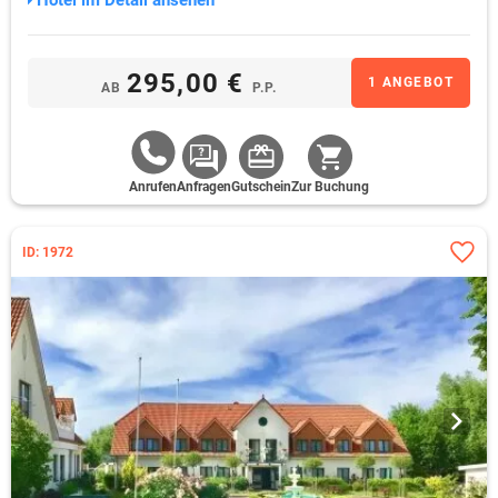
Hotel im Detail ansehen
295,00 €
1 ANGEBOT
AB
P.P.
Anrufen
Anfragen
Gutschein
Zur Buchung
ID: 1972