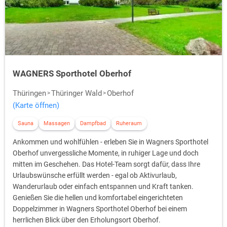
Kochnische sowie eine oder mehrere Schlafstätten.
Darüber hinaus
Whirlpool im Ferienhaus
können Kamin, Sauna oder
integriert sein.
Luxus Ferienhäuser
Ein Bootssteg ist in Ferienhäusern am See häufig angelegt. In der
Luxusausstattung
finden sich im Ferienhaus Waschmaschine,
WAGNERS Sporthotel Oberhof
Geschirrspüler, Wäschetrockner sowie Küchengeräte wie Mikrowelle,
Toaster und Bügeleisen. Die Grundausstattung an Küchenutensilien
Thüringen
Thüringer Wald
Oberhof
und Bettwäsche wird für Gewöhnlich gegen eine geringe Gebühr zur
(Karte öffnen)
Verfügung gestellt, die vor Buchung des Ferienhauses eigens
ausgeschrieben ist. Ferienhäuser können ergänzend über
Sauna
Massagen
Dampfbad
Ruheraum
Balkon/Terrasse oder eine eigene Gartenanlage verfügen.
Ankommen und wohlfühlen - erleben Sie in Wagners Sporthotel
Oberhof unvergessliche Momente, in ruhiger Lage und doch
mitten im Geschehen. Das Hotel-Team sorgt dafür, dass Ihre
Urlaubswünsche erfüllt werden - egal ob Aktivurlaub,
Wanderurlaub oder einfach entspannen und Kraft tanken.
Genießen Sie die hellen und komfortabel eingerichteten
Doppelzimmer in Wagners Sporthotel Oberhof bei einem
herrlichen Blick über den Erholungsort Oberhof.