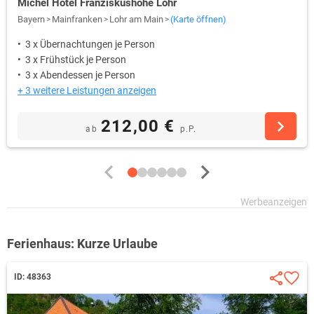
Michel Hotel Franziskushöhe Lohr
Bayern
Mainfranken
Lohr am Main
(Karte öffnen)
3 x Übernachtungen je Person
3 x Frühstück je Person
3 x Abendessen je Person
+ 3 weitere Leistungen anzeigen
212,00 €
ab
p.P.
Ferienhaus: Kurze Urlaube
ID: 48363