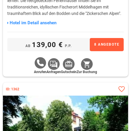
lernen. Die reetgedeckten Ferienhäuser finden Sie im
traditionsreichen, idyllischen Fischerort Middelhagen mit
traumhaftem Blick auf den Bodden und die "Zickerschen Alpen".
Hotel im Detail ansehen
139,00 €
8 ANGEBOTE
AB
P.P.
Anrufen
Anfragen
Gutschein
Zur Buchung
ID: 1362