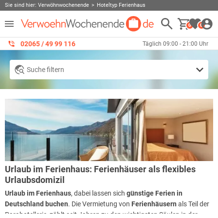
Sie sind hier:
Verwöhnwochenende
Hoteltyp Ferienhaus
0
0
02065 / 49 ‌99 116
Täglich 09:00 - 21:00 Uhr
Suche filtern
Urlaub im Ferienhaus: Ferienhäuser als flexibles
Urlaubsdomizil
Urlaub im Ferienhaus
, dabei lassen sich
günstige Ferien in
Deutschland buchen
. Die Vermietung von
Ferienhäusern
als Teil der
Parahotellerie, zählt seit Jahren zu den wichtigsten Säulen in der