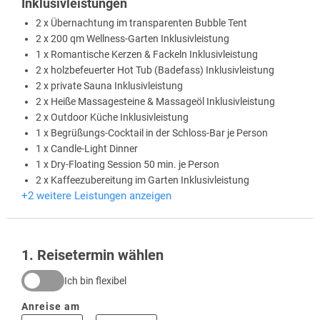
Inklusivleistungen
2 x Übernachtung im transparenten Bubble Tent
2 x 200 qm Wellness-Garten Inklusivleistung
1 x Romantische Kerzen & Fackeln Inklusivleistung
2 x holzbefeuerter Hot Tub (Badefass) Inklusivleistung
2 x private Sauna Inklusivleistung
2 x Heiße Massagesteine & Massageöl Inklusivleistung
2 x Outdoor Küche Inklusivleistung
1 x Begrüßungs-Cocktail in der Schloss-Bar je Person
1 x Candle-Light Dinner
1 x Dry-Floating Session 50 min. je Person
2 x Kaffeezubereitung im Garten Inklusivleistung
+2 weitere Leistungen anzeigen
1
. Reisetermin wählen
Ich bin flexibel
Anreise am