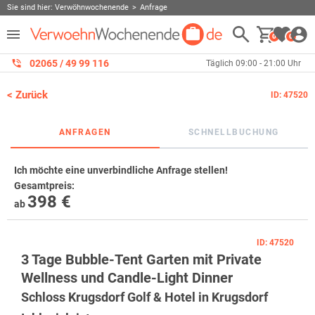
Sie sind hier:
Verwöhnwochenende
Anfrage
0
0
02065 / 49 ‌99 116
Täglich 09:00 - 21:00 Uhr
< Zurück
ID: 47520
ANFRAGEN
SCHNELLBUCHUNG
Ich möchte eine unverbindliche Anfrage stellen!
Gesamtpreis
:
398 €
ab
ID: 47520
3 Tage Bubble-Tent Garten mit Private
Wellness und Candle-Light Dinner
Schloss Krugsdorf Golf & Hotel in Krugsdorf