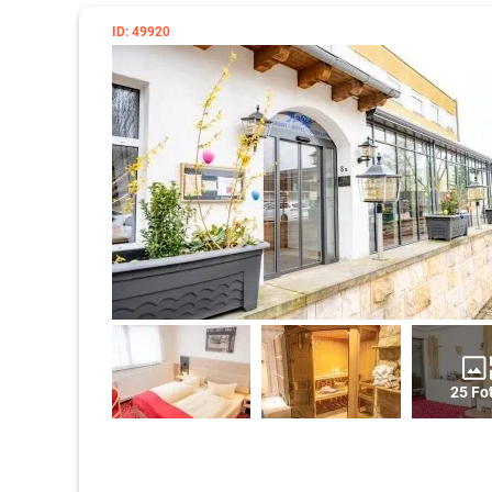
ID: 49920
25 Fo