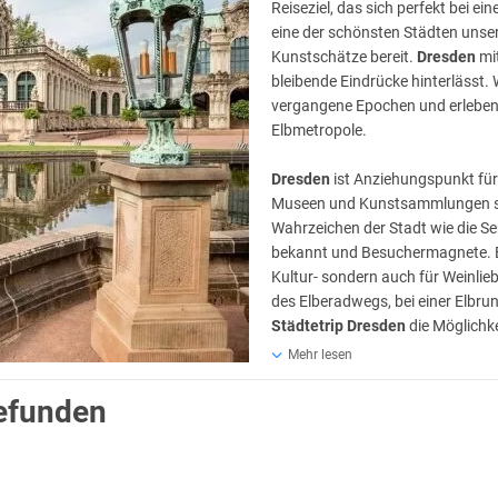
Reiseziel, das sich perfekt bei ei
eine der schönsten Städten unse
Kunstschätze bereit.
Dresden
mit
bleibende Eindrücke hinterlässt
vergangene Epochen und erleben di
Elbmetropole.
Dresden
ist Anziehungspunkt für
Museen und Kunstsammlungen sow
Wahrzeichen der Stadt wie die Se
bekannt und Besuchermagnete. Ei
Kultur- sondern auch für Weinlie
des Elberadwegs, bei einer Elbru
Städtetrip Dresden
die Möglichke
Mehr lesen
esden
ein Erlebnis. Die sächsische Hauptstadt bietet als Urlaubsort diver
n und Naturschätzen ist
Dresden
eine Stadt, die einen
Kurztrip
lohnt.
gefunden
s ist sehenswert. Bei einem
Kurztrip nach Dresden
ist ein Besuch der Alts
n bestimmt. In der Altstadt liegt die Vielzahl imposanter Sehenswürdigk