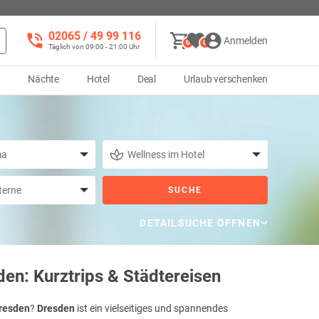
02065 / 49 ‌99 116
Anmelden
0
0
Täglich von 09:00 - 21:00 Uhr
d
Nächte
Hotel
Deal
Urlaub verschenken
SUCHE
DETAILSUCHE ÖFFNEN
den: Kurztrips & Städtereisen
Dresden
?
Dresden
ist ein vielseitiges und spannendes