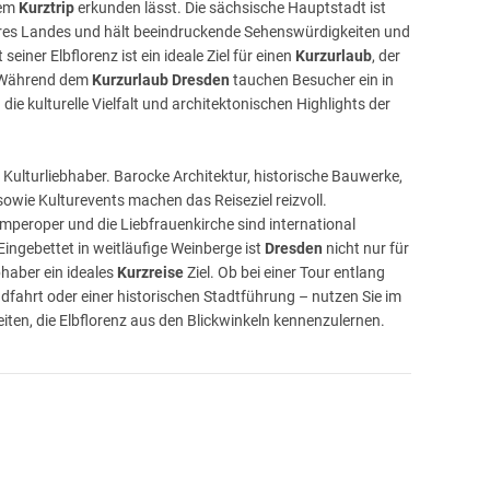
nem
Kurztrip
erkunden lässt. Die sächsische Hauptstadt ist
res Landes und hält beeindruckende Sehenswürdigkeiten und
 seiner Elbflorenz ist ein ideale Ziel für einen
Kurzurlaub
, der
. Während dem
Kurzurlaub Dresden
tauchen Besucher ein in
e kulturelle Vielfalt und architektonischen Highlights der
 Kulturliebhaber. Barocke Architektur, historische Bauwerke,
ie Kulturevents machen das Reiseziel reizvoll.
mperoper und die Liebfrauenkirche sind international
ngebettet in weitläufige Weinberge ist
Dresden
nicht nur für
bhaber ein ideales
Kurzreise
Ziel. Ob bei einer Tour entlang
ndfahrt oder einer historischen Stadtführung – nutzen Sie im
iten, die Elbflorenz aus den Blickwinkeln kennenzulernen.
se Möglichkeiten zur Freizeitgestaltung, für Shopping Touren
tadt ein Highlight. Die Altstadt liegt am linken Ufer der Elbe
eiten, auch die Einkaufszentren, sowie einige Bars und