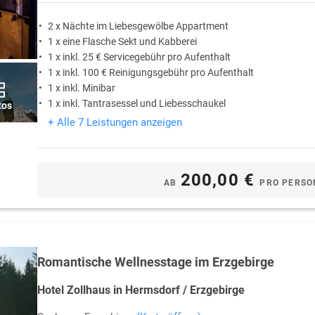
2 x Nächte im Liebesgewölbe Appartment
1 x eine Flasche Sekt und Kabberei
1 x inkl. 25 € Servicegebühr pro Aufenthalt
1 x inkl. 100 € Reinigungsgebühr pro Aufenthalt
1 x inkl. Minibar
1 x inkl. Tantrasessel und Liebesschaukel
tos
+ Alle 7 Leistungen anzeigen
200,00 €
AB
PRO PERSO
Romantische Wellnesstage im Erzgebirge
Hotel Zollhaus in Hermsdorf / Erzgebirge