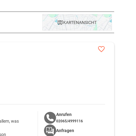
 Bars, Clubs und in den guten Restaurants. Unverwechselbar
KARTE
NANSICHT
n, Verpflegung und liebenswerten Extras zu verwöhnen
den
verschenken. Die
Hotelangebote Dresden
reichen von 3-
gebote. Für Ihre
Städtereise nach Dresden
finden Sie bei
achen.
Gebiet ist als Flaniermeile mit italienischem Flair bekannt. In
einer freitragenden Sandsteinkuppel gilt als eines der
Anrufen
 allem, was
02065/4999116
Anfragen
rson