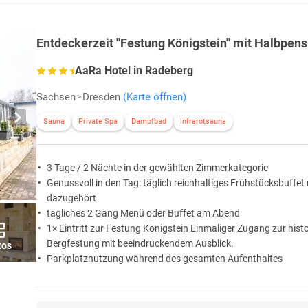
Entdeckerzeit ''Festung Königstein'' mit Halbpens
AaRa Hotel in Radeberg
Sachsen
Dresden
(Karte öffnen)
Sauna
Private Spa
Dampfbad
Infrarotsauna
3 Tage / 2 Nächte in der gewählten Zimmerkategorie
Genussvoll in den Tag: täglich reichhaltiges Frühstücksbuffet
dazugehört
tägliches 2 Gang Menü oder Buffet am Abend
1× Eintritt zur Festung Königstein Einmaliger Zugang zur hist
Bergfestung mit beeindruckendem Ausblick.
tos
Parkplatznutzung während des gesamten Aufenthaltes