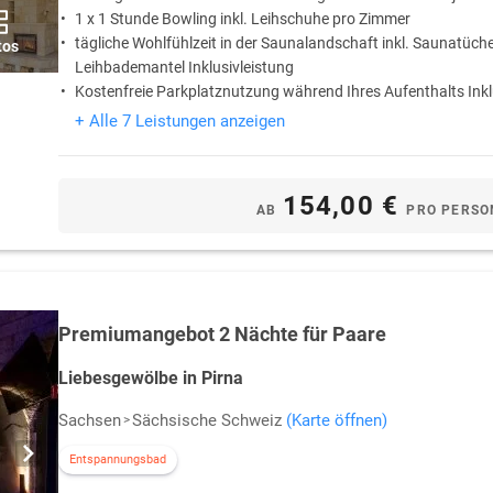
ch der
Semperoper
. Das Haus von Weltruf begeistert jeweils mit einem E
1 x 1 Stunde Bowling inkl. Leihschuhe pro Zimmer
nnen Karten für die Semperoper Last Minute erstanden werden.
tägliche Wohlfühlzeit in der Saunalandschaft inkl. Saunatüch
tos
Leihbademantel Inklusivleistung
chenende
besichtigt werden können, zählt das
Dresdner Residenzschloss
Kostenfreie Parkplatznutzung während Ihres Aufenthalts Inkl
f Museen: Historisches und Neues Grünes Gewölbe, Münzkabinett, Kupfe
+ Alle 7 Leistungen anzeigen
Barocks von 1739, die klassizistische Schinkelwache als ehemaliges Wachh
154,00 €
achtvollsten Renaissance-Gebäude am Neumarkt, das Albertinum als ein
AB
PRO PERSO
.
Premiumangebot 2 Nächte für Paare
Liebesgewölbe in Pirna
Sachsen
Sächsische Schweiz
(Karte öffnen)
Entspannungsbad