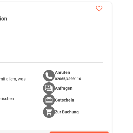
ion
Anrufen
 mit allem, was
02065/4999116
Anfragen
orischen
Gutschein
Zur
Buchung