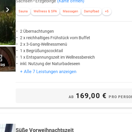
Sachsen
Erzgebirge
(Karte öffnen)
Sauna
Wellness & SPA
Massagen
Dampfbad
+5
2 Übernachtungen
2 x reichhaltiges Frühstück vom Buffet
2 x 3-Gang-Wellnessmenü
1 x Begrüßungscocktail
1 x Entspannungszeit im Wellnessbereich
inkl. Nutzung der Naturbadeseen
tos
+ Alle 7 Leistungen anzeigen
169,00 €
AB
PRO PERSO
Süße Vorweihnachtszeit