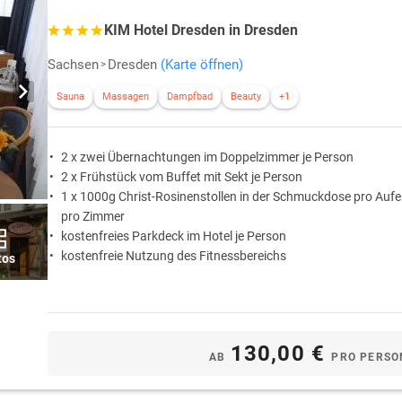
KIM Hotel Dresden in Dresden
Sachsen
Dresden
(Karte öffnen)
Sauna
Massagen
Dampfbad
Beauty
+1
2 x zwei Übernachtungen im Doppelzimmer je Person
2 x Frühstück vom Buffet mit Sekt je Person
1 x 1000g Christ-Rosinenstollen in der Schmuckdose pro Auf
pro Zimmer
kostenfreies Parkdeck im Hotel je Person
kostenfreie Nutzung des Fitnessbereichs
tos
130,00 €
AB
PRO PERSO