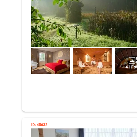
41 Fo
ID: 45632