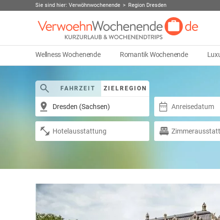
Sie sind hier:
Verwöhnwochenende
Region Dresden
Wellness Wochenende
Romantik Wochenende
Lux
FAHRZEIT
ZIELREGION