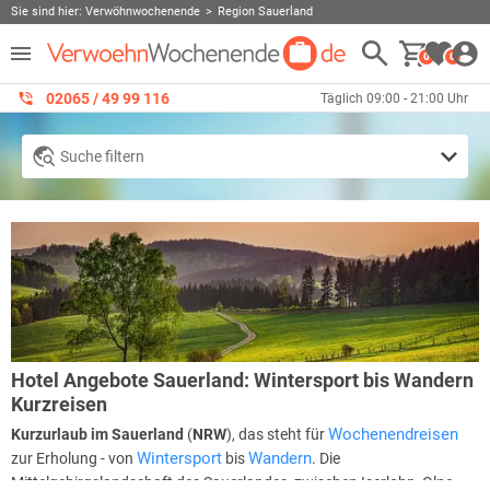
Sie sind hier:
Verwöhnwochenende
Region Sauerland
0
0
02065 / 49 ‌99 116
Täglich 09:00 - 21:00 Uhr
Suche filtern
Hotel Angebote Sauerland: Wintersport bis Wandern
Kurzreisen
Wochenendreisen
Kurzurlaub im Sauerland
(
NRW
), das steht für
Wintersport
Wandern
zur Erholung - von
bis
. Die
Mittelgebirgslandschaft des Sauerlandes, zwischen Iserlohn, Olpe,