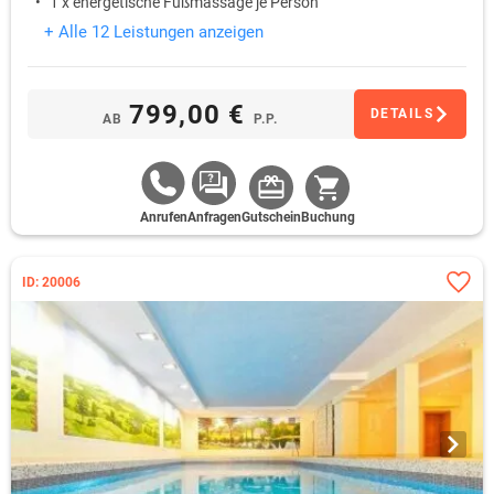
1 x energetische Fußmassage je Person
+ Alle 12 Leistungen anzeigen
799,00 €
DETAILS
AB
P.P.
Anrufen
Anfragen
Gutschein
Buchung
ID: 20006