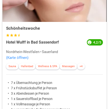
Schönheitswoche
Hotel Wulff in Bad Sassendorf
4,2/5
Nordrhein-Westfalen
Sauerland
(Karte öffnen)
Sauna
Hallenbad
Wellness & SPA
Massagen
+4
7 x Übernachtung je Person
7 x Frühstücksbuffet je Person
3 x Abendessen je Person
1 x Sauerstoffbad je Person
1 x Vollmassage je Person