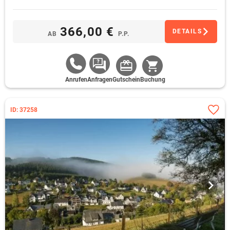
366,00 €
DETAILS
AB
P.P.
Anrufen
Anfragen
Gutschein
Buchung
ID: 37258