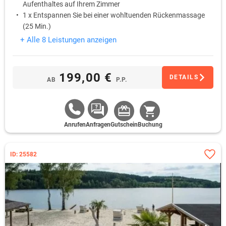
Aufenthaltes auf Ihrem Zimmer
1 x Entspannen Sie bei einer wohltuenden Rückenmassage
(25 Min.)
1 x Nutzen Sie nach Lust und Laune im Rahmen der
+ Alle 8 Leistungen anzeigen
Öffnungszeiten den hoteleigenen Freizeit- und
Wellnessbereich
1 x Genießen Sie am Abend ein 3-Gänge-Menü
199,00 €
DETAILS
AB
P.P.
Anrufen
Anfragen
Gutschein
Buchung
ID: 25582