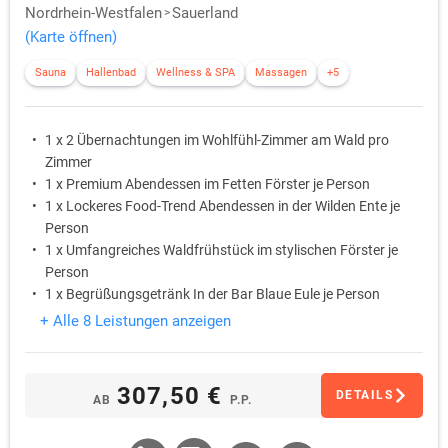
Nordrhein-Westfalen
Sauerland
(Karte öffnen)
Sauna
Hallenbad
Wellness & SPA
Massagen
+5
1 x 2 Übernachtungen im Wohlfühl-Zimmer am Wald pro
Zimmer
1 x Premium Abendessen im Fetten Förster je Person
1 x Lockeres Food-Trend Abendessen in der Wilden Ente je
Person
1 x Umfangreiches Waldfrühstück im stylischen Förster je
Person
1 x Begrüßungsgetränk In der Bar Blaue Eule je Person
1 x Eine Runde Minigolf je Person
+ Alle 8 Leistungen anzeigen
307,50 €
DETAILS
AB
P.P.