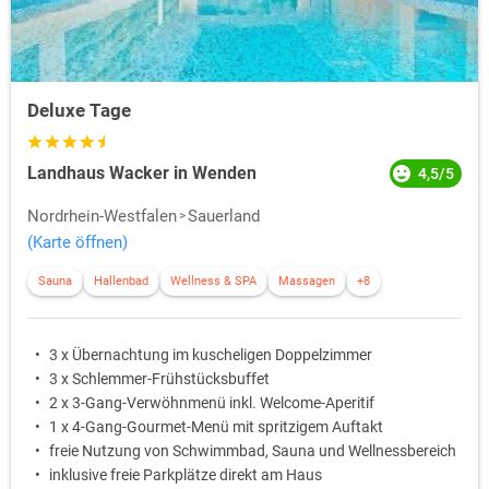
Deluxe Tage
Landhaus Wacker in Wenden
4,5/5
Nordrhein-Westfalen
Sauerland
(Karte öffnen)
Sauna
Hallenbad
Wellness & SPA
Massagen
+8
3 x Übernachtung im kuscheligen Doppelzimmer
3 x Schlemmer-Frühstücksbuffet
2 x 3-Gang-Verwöhnmenü inkl. Welcome-Aperitif
1 x 4-Gang-Gourmet-Menü mit spritzigem Auftakt
freie Nutzung von Schwimmbad, Sauna und Wellnessbereich
inklusive freie Parkplätze direkt am Haus