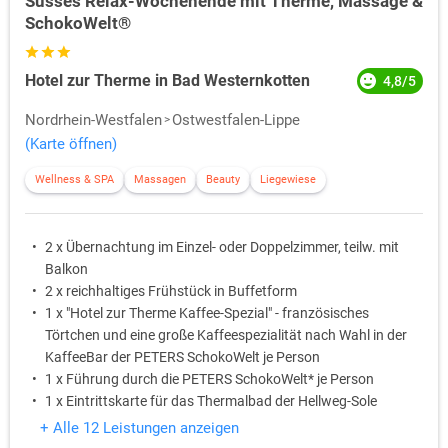
Süsses Relax-Wochenende mit Therme, Massage &
SchokoWelt®
Hotel zur Therme in Bad Westernkotten
4,8/5
Nordrhein-Westfalen
Ostwestfalen-Lippe
(Karte öffnen)
Wellness & SPA
Massagen
Beauty
Liegewiese
2 x Übernachtung im Einzel- oder Doppelzimmer, teilw. mit
Balkon
2 x reichhaltiges Frühstück in Buffetform
1 x "Hotel zur Therme Kaffee-Spezial" - französisches
Törtchen und eine große Kaffeespezialität nach Wahl in der
KaffeeBar der PETERS SchokoWelt je Person
1 x Führung durch die PETERS SchokoWelt* je Person
1 x Eintrittskarte für das Thermalbad der Hellweg-Sole
Thermen (2 Stunden) je Person
+ Alle 12 Leistungen anzeigen
1 x Rückenmassage (Wellness) je Person