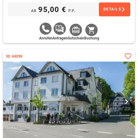
95,00 €
DETAILS
AB
P.P.
Anrufen
Anfragen
Gutschein
Buchung
ID: 44090