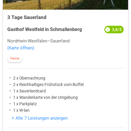
3 Tage Sauerland
Gasthof Westfeld in Schmallenberg
3,8/5
Nordrhein-Westfalen
Sauerland
(Karte öffnen)
Sauna
2 x Übernachtung
2 x Reichhaltiges Frühstück vom Buffet
1 x Sauerlandcard
1 x Wanderkarte von der Umgebung
1 x Parkplatz
1 x W-lan
+ Alle 7 Leistungen anzeigen