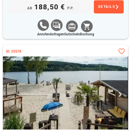
188,50 €
DETAILS
AB
P.P.
Anrufen
Anfragen
Gutschein
Buchung
ID: 25578