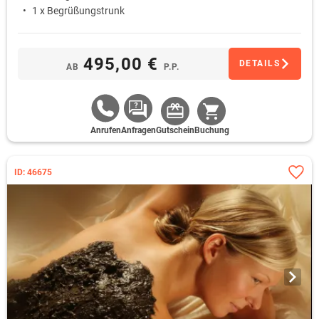
1 x Begrüßungstrunk
495,00 €
DETAILS
AB
P.P.
Anrufen
Anfragen
Gutschein
Buchung
ID: 46675