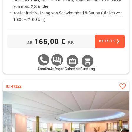
Getränke (Bier, Wein & Softdrinks) während Ihrer Essenszeit
Der
Freizeitpark Fort Fun
nahe Bestwig, ist mit seinen 75 Hektar und
von max. 2 Stunden
etwa 40 Attraktionen häufig Anziehungspunkt einer Familienreise ins
kostenfreie Nutzung von Schwimmbad & Sauna (täglich von
Sauerland.
15:00 - 21:00 Uhr)
165,00 €
DETAILS
AB
P.P.
Anrufen
Anfragen
Gutschein
Buchung
ID: 49222