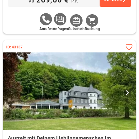
AB
P.P.
Anrufen
Anfragen
Gutschein
Buchung
ID: 43137
Auszeit mit Deinem Lieblingsmenschen im