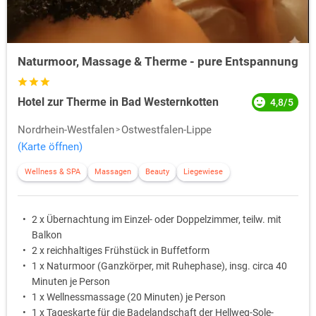
Naturmoor, Massage & Therme - pure Entspannung
Hotel zur Therme in Bad Westernkotten
4,8/5
Nordrhein-Westfalen
Ostwestfalen-Lippe
(Karte öffnen)
Wellness & SPA
Massagen
Beauty
Liegewiese
2 x Übernachtung im Einzel- oder Doppelzimmer, teilw. mit
Balkon
2 x reichhaltiges Frühstück in Buffetform
1 x Naturmoor (Ganzkörper, mit Ruhephase), insg. circa 40
Minuten je Person
1 x Wellnessmassage (20 Minuten) je Person
1 x Tageskarte für die Badelandschaft der Hellweg-Sole-