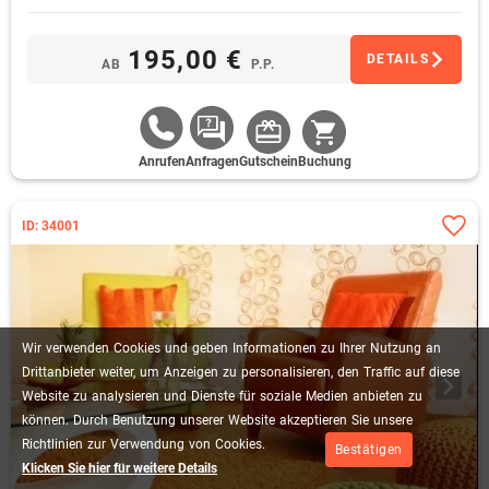
195,00 €
DETAILS
AB
P.P.
Anrufen
Anfragen
Gutschein
Buchung
ID: 34001
Wir
verwenden
Cookies
und
geben
Informationen
zu
Ihrer
Nutzung
an
Drittanbieter
weiter,
um
Anzeigen
zu
personalisieren,
den
Traffic
auf
diese
Website
zu
analysieren
und
Dienste
für
soziale
Medien
anbieten
zu
können.
Durch
Benutzung
unserer
Website
akzeptieren
Sie
unsere
Richtlinien
zur
Verwendung
von
Cookies.
Bestätigen
Klicken Sie hier für weitere Details