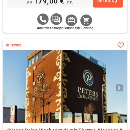
179,00 €
DETAILS
AB
P.P.
Anrufen
Anfragen
Gutschein
Buchung
ID: 33902