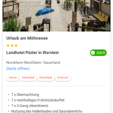
Urlaub am Möhnesee
Landhotel Püster in Warstein
4,0/5
Nordrhein-Westfalen
Sauerland
(Karte öffnen)
Sauna
Hallenbad
Dampfbad
Solarium
7 x Übernachtung
7 x reichhaltiges Frühstücksbuffet
7 x 3-Gang-Abendmenü
Nutzung des Hallenbades und Saunabereichs