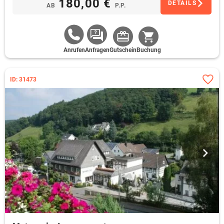
180,00 €
DETAILS
AB
P.P.
Anrufen
Anfragen
Gutschein
Buchung
ID: 31473