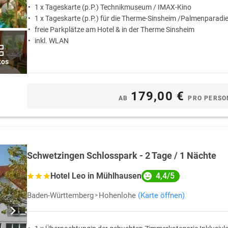
1 x Tageskarte (p.P.) Technikmuseum / IMAX-Kino
deren, unvergesslichen Erlebnissen für Verliebte und Paare. Abseits des 
1 x Tageskarte (p.P.) für die Therme-Sinsheim /Palmenparadi
in kleine Hotels mit Geschichte. Hier finden sich Hotel mit Romantikzimme
freie Parkplätze am Hotel & in der Therme Sinsheim
denwald
kann in Hotelzimmer führen, die über einen Kamin, eine eigene S
inkl. WLAN
nde im Odenwald ein ganz besonderes Flair.
 einen aufmerksamen Zimmer-Service des Hotels bereichert, der diverse Ex
tos
 Bett
oder das
Candle-Light Dinner
am Abend sind Elemente einer Odenw
rd durch Kerzenlicht, Rosenblüten und Aromadüfte dekoriert.
179,00 €
AB
PRO PERSO
Schwetzingen Schlosspark - 2 Tage / 1 Nächte
4,4/5
Hotel Leo in Mühlhausen
Baden-Württemberg
Hohenlohe
(Karte öffnen)