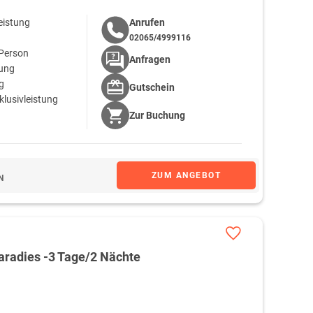
eistung
Anrufen
02065/4999116
 Person
Anfragen
tung
g
Gutschein
klusivleistung
Zur
Buchung
ZUM ANGEBOT
N
aradies -3 Tage/2 Nächte