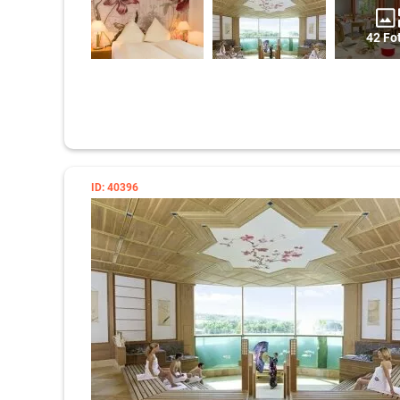
prägen das Landschaftsbild der Gegend und wollen gemeins
Für den
Familienurlaub Odenwald
lohnend sind Ausflüge 
42 Fo
die Tropfsteinhöhle Eberbach und hinein ins Schloss Erba
Elfenbeinmuseum. Auf dem Gelände von letztgenanntem fi
Schlossweihnacht statt.
Über 500 zusammengestellte Züge drehen in den Fürther 
Gleisen und durch 1.250 qm Themenwelten ihre Runden. Die
touristisches "Indoor"-Highlight im Odenwald, bei dem es
gibt.
ID: 40396
Der Kletterwald Wald-Michelbach im Odenwald bietet Nerve
Das Deutsche Drachenmuseum in Lindenfels klärt über d
Erscheinen in Mythen, Märchen und Sagen auf - ein spa
Kinder.
Die Sommerrodelbahn Odenwaldbob ist eine Allwetterbahn
geöffnet. Auf der 1.000 m langen und ca. 3 1/2 minütigen
Geschwindigkeiten von bis zu 40 km/h. In luftiger Höhe fü
Landstraße. Mit dem Lift geht es nach der Abfahrt zurück.
In den farbenfrohen Herbsttagen verzaubern die
Reichels
große und kleine Besucher.
Der Märchenpfad Obrunnschlucht im Odenwald ist eine rei