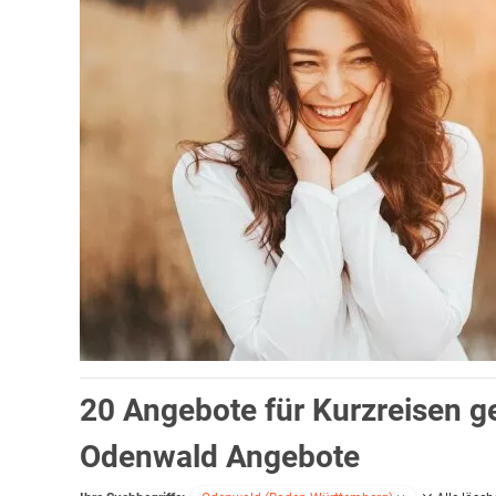
Eine
Odenwald
Wochenende
ist für Naturliebhaber lohnend
20 Angebote für Kurzreisen 
Möglichkeiten. Aktive Erholung in der Natur, ganz gleich, o
Ausgangspunkt für lange Wanderungen.
Odenwald Angebote
Der Odenwald ist eine Urlaubsregion, die für ihre Wander-