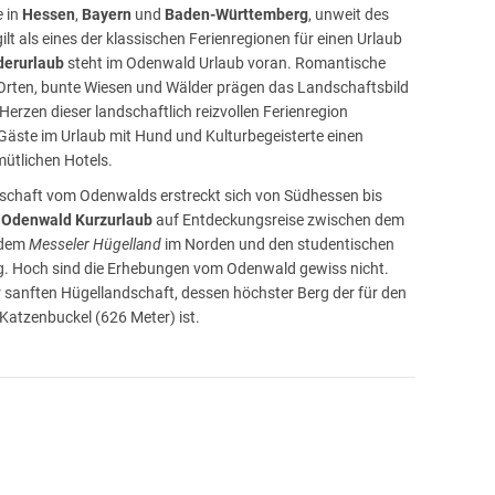
e
in
Hessen
,
Bayern
und
Baden-Württemberg
, unweit des
ilt als eines der klassischen Ferienregionen für einen Urlaub
erurlaub
steht im Odenwald Urlaub voran. Romantische
rten, bunte Wiesen und Wälder prägen das Landschaftsbild
erzen dieser landschaftlich reizvollen Ferienregion
 Gäste im Urlaub mit Hund und Kulturbegeisterte einen
ütlichen Hotels.
schaft vom Odenwalds erstreckt sich von Südhessen bis
Odenwald Kurzurlaub
auf Entdeckungsreise zwischen dem
 dem
Messeler
Hügelland
im Norden und den studentischen
g. Hoch sind die Erhebungen vom Odenwald gewiss nicht.
r sanften Hügellandschaft, dessen höchster Berg der für den
 Katzenbuckel (626 Meter) ist.
: Wandern & Skifahren
Ihre Unterkunft finden Urlauber abwechslungsreiche
 Buchen, Beerfelden oder Fürth im Odenwald sind ein idealer
 Produkte. Rund 10.000 km Wanderwege durchqueren den