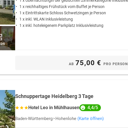
1 x Übernachtungin der gebuchten Zimmerkategorie Inklusivl
1 x reichhaltiges Frühstück vom Buffet je Person
1 x Eintrittskarte Schloss Schwetzingen je Person
1 x inkl. WLAN Inklusivleistung
1 x inkl. hoteleigenem Parkplatz Inklusivleistung
tos
75,00 €
AB
PRO PERSON
Schnuppertage Heidelberg 3 Tage
4,4/5
Hotel Leo in Mühlhausen
Baden-Württemberg
Hohenlohe
(Karte öffnen)