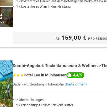
1 x kostenfreies Parken auf dem hoteleigenen Parkplatz Inklus
1 x kostenloses Wlan Inklusivleistung
Odenwald Urlaub mit Hund
b mit Hund.
ist wegen der leicht hügeligen L
tos
 an Wanderwegen natürlich auf dem Urlaubsprogramm.
Urlaub mit Hund
rn oder Städte wie Michelstadt besichtigen. Viel abwechslungsreiche L
sende neue Gerüche für den Vierbeiner.
159,00 €
AB
PRO PERSO
aub mit Hund
durch Wälder, über Streuobstwiesen, durch romantische Täl
wischen anspruchsvolleren Wanderungen und einfacheren Halbtagestouren
ee und einem Napf Wasser genießen.
Kombi-Angebot: Technikmuseum & Wellness-Th
te. Hervorgegangen sind zahlreiche Brauchtumsfeste und Events im Ode
rkt
. Das größte Volksfest im Süden Hessens lockt zahlreiche Besucher i
4,4/5
Hotel Leo in Mühlhausen
eranstaltungsort der Italienischen Oper.
Baden-Württemberg
Hohenlohe
(Karte öffnen)
e der
Odenwald Hotels
bieten ein Gala-Event am Silvesterabend an. Freig
s neue Jahr starten. Beste Bedingungen für einen gelungenen
Silvesterur
f der alten Brücke lässt sich das Feuerwerk über dem Fluss am schönst
2 Übernachtungen
2 x reichhaltiges Frühstück vom Buffet