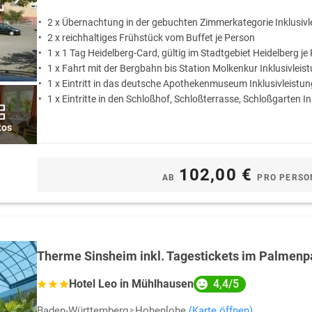
2 x Übernachtung in der gebuchten Zimmerkategorie Inklusivl
2 x reichhaltiges Frühstück vom Buffet je Person
1 x 1 Tag Heidelberg-Card, gültig im Stadtgebiet Heidelberg je
1 x Fahrt mit der Bergbahn bis Station Molkenkur Inklusivleis
1 x Eintritt in das deutsche Apothekenmuseum Inklusivleistun
1 x Eintritte in den Schloßhof, Schloßterrasse, Schloßgarten In
tos
102,00 €
AB
PRO PERSO
Therme Sinsheim inkl. Tagestickets im Palmenp
4,4/5
Hotel Leo in Mühlhausen
Baden-Württemberg
Hohenlohe
(Karte öffnen)