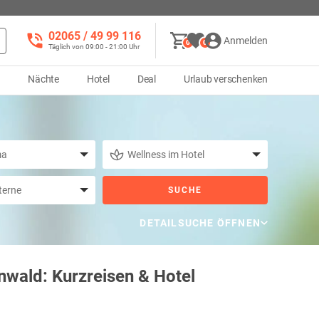
02065 / 49 ‌99 116
Anmelden
0
0
Täglich von 09:00 - 21:00 Uhr
d
Nächte
Hotel
Deal
Urlaub verschenken
SUCHE
DETAILSUCHE ÖFFNEN
nwald: Kurzreisen & Hotel