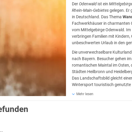
Der
Odenwald
ist ein
Mittelgebirg
Rhein-Main-Gebietes
gelegen. Er g
in Deutschland. Das Thema
Wand
Fachwerkhäuser in charmanten O
vom Mittelgebirge Odenwald. Im H
verbringen Familien mit Kindern,
unbeschwerten Urlaub in den gem
Die unverwechselbare Kulturland
nach Bayern. Besucher gehen im
romantischen Maintal im Osten,
Städten Heilbronn und Heidelber
Das Landschaftsbild gleicht eine
Wintersport touristisch genutzte
Kurz Urlaub im Odenwald
Mehr lesen
. Die Hotels im Odenwald überzeugen durch ihre idyllische Lage: rund um 
gefunden
b bei Wanderungen oder mit dem Mountainbike. Gerade Hotels in Bad König,
 und Radwege ebenso geschätzt wird wie für ihre Burgen und regionalen