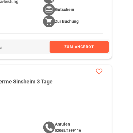
ivleistung
Gutschein
Zur
Buchung
andschaft, abseits von größeren Straßen besonders
 im Odenwald
führt in ein naturnah gelegene Hotels. Hier
andschaft, ausgiebige Wanderwege, frische Luft,
ZUM ANGEBOT
N
er und zu kleinen Bachläufen des deutschen Mittelgebirges.
 wählen. Eine Verschnaufpause lässt sich in einer der
erme Sinsheim 3 Tage
nwald, vom Weinfest bis zum romantischen Weihnachtsmarkt.
n den Odenwald. Der
Erbach-Michelstädter Theatersommers
etränke zum Anstoßen sind bei fast allen Hotel Arrangements
laub im Odenwald
. An Silvester ist ein Ausflug in die
en beobachten.
Anrufen
02065/4999116