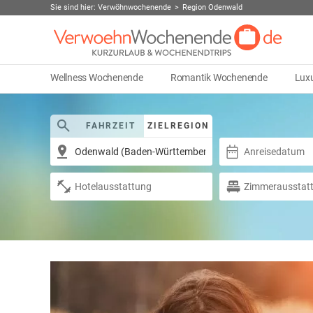
Sie sind hier:
Verwöhnwochenende
Region Odenwald
Wellness Wochenende
Romantik Wochenende
Lux
FAHRZEIT
ZIELREGION