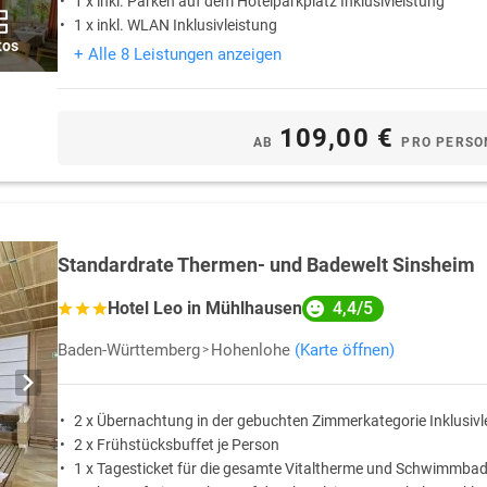
1 x inkl. Parken auf dem Hotelparkplatz Inklusivleistung
am mit den Kindern entdeckt werden.
1 x inkl. WLAN Inklusivleistung
hinauf zur Burg Guttenberg, hinab in
tos
+ Alle 8 Leistungen anzeigen
ch, mit dem deutschen
ndet im Winter auch die Erbacher
109,00 €
Miniaturwelten auf 16.000 Metern
AB
PRO PERSO
 große Halle bietet ein echtes
 ständig etwas Neues zu entdecken
nkitzel in bis zu 14m Höhe.
as berühmte Fabelwesen und sein
Standardrate Thermen- und Badewelt Sinsheim
nnendes Museum für Erwachsene und
4,4/5
Hotel Leo in Mühlhausen
 und von April bis Dezember
Baden-Württemberg
Hohenlohe
(Karte öffnen)
 Abfahrt erreicht man
hrt sie über die angrenzende
2 x Übernachtung in der gebuchten Zimmerkategorie Inklusivl
heimer
Märchen- und Sagentage
2 x Frühstücksbuffet je Person
1 x Tagesticket für die gesamte Vitaltherme und Schwimmbad
zvolle Tallandschaft mit Modellen