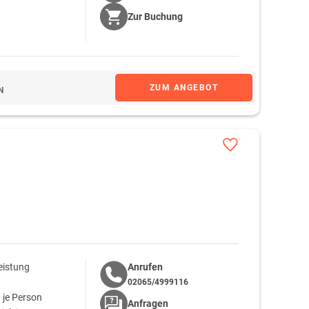
Zur
Buchung
ZUM ANGEBOT
N
eistung
Anrufen
02065/4999116
 je Person
Anfragen