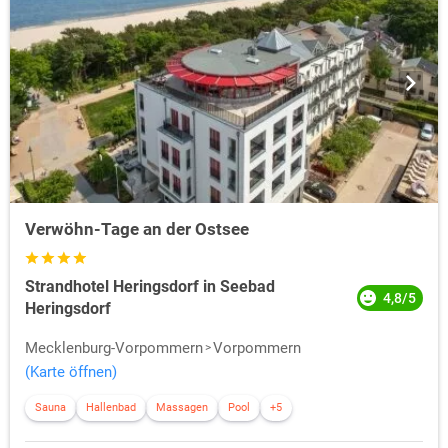
Verwöhn-Tage an der Ostsee
Strandhotel Heringsdorf in Seebad
4,8/5
Heringsdorf
Mecklenburg-Vorpommern
Vorpommern
(Karte öffnen)
Sauna
Hallenbad
Massagen
Pool
+5