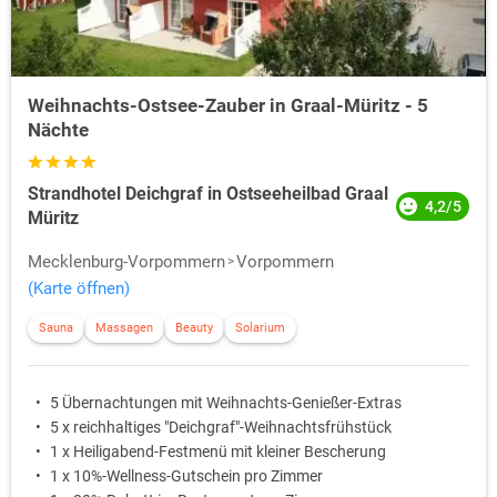
Weihnachts-Ostsee-Zauber in Graal-Müritz - 5
Nächte
Strandhotel Deichgraf in Ostseeheilbad Graal
4,2/5
Müritz
Mecklenburg-Vorpommern
Vorpommern
(Karte öffnen)
Sauna
Massagen
Beauty
Solarium
5 Übernachtungen mit Weihnachts-Genießer-Extras
5 x reichhaltiges "Deichgraf"-Weihnachtsfrühstück
1 x Heiligabend-Festmenü mit kleiner Bescherung
1 x 10%-Wellness-Gutschein pro Zimmer