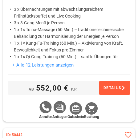
3 x Übernachtungen mit abwechslungsreichem
Frühstücksbuffet und Live Cooking
3 x 3-Gang Menü je Person
1 x 1× Tuina-Massage (50 Min.) – traditionelle chinesische
Behandlung zur Harmonisierung der Energien je Person
1 x 1× Kung-Fu-Training (60 Min.) – Aktivierung von Kraft,
Beweglichkeit und Fokus pro Zimmer
1 x 1× Qi-Gong-Training (60 Min.) – sanfte Übungen für
innere Balance und tiefe Entspannung pro Zimmer
+ Alle 12 Leistungen anzeigen
Nutzung der Kelo-Saunalandschaft & des Indoor-
Salzwasserpools Inklusivleistung
552,00 €
DETAILS
AB
P.P.
Anrufen
Anfragen
Gutschein
Buchung
ID: 50442