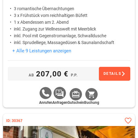
3 romantische Übernachtungen
3 x Frühstück vom reichhaltigen Büfett
1 x Abendessen am 2. Abend
inkl. Zugang zur Wellnesswelt mit Meerblick
inkl. Pool mit Gegenstromanlage, Schwalldusche
inkl. Sprudelliege, Massagedüsen & Saunalandschaft
+ Alle 9 Leistungen anzeigen
207,00 €
DETAILS
AB
P.P.
Anrufen
Anfragen
Gutschein
Buchung
ID: 30367