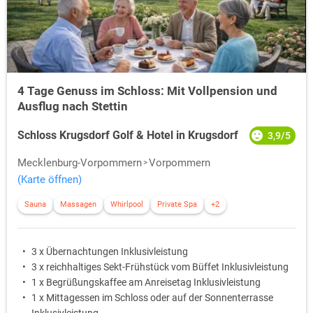
Der
Pilgerweg Lassan-Tribsees
führt über sechs Etappen vom
Fischerort Lassan zum verträumten Städtchen Tribsees. Die Route
führt durch Wälder und Wiesen, sowie an kleine Seen. Mit
unterschiedlichen Streckenlängen und Schwierigkeitsgraden kann
die Wegstrecke individuell gewählt werden.
4 Tage Genuss im Schloss: Mit Vollpension und
Durch das weit verzweigte Wasserstraßennetz werden Seen und
Ausflug nach Stettin
Flüsse bis zur Ostsee erschlossen. Per Motorboot oder
Motoryacht bieten sich 2.500 km Wasserstrecke.
Schloss Krugsdorf Golf & Hotel in Krugsdorf
3,9/5
Auch Angeln, Tauchen, Baden, Paddeln, Kanu oder Kajak fahren ist in
Mecklenburg-Vorpommern
Vorpommern
Vorpommern möglich. Ebenso Reiten und Golfen.
(Karte öffnen)
Sauna
Massagen
Whirlpool
Private Spa
+2
3 x Übernachtungen Inklusivleistung
3 x reichhaltiges Sekt-Frühstück vom Büffet Inklusivleistung
1 x Begrüßungskaffee am Anreisetag Inklusivleistung
1 x Mittagessen im Schloss oder auf der Sonnenterrasse