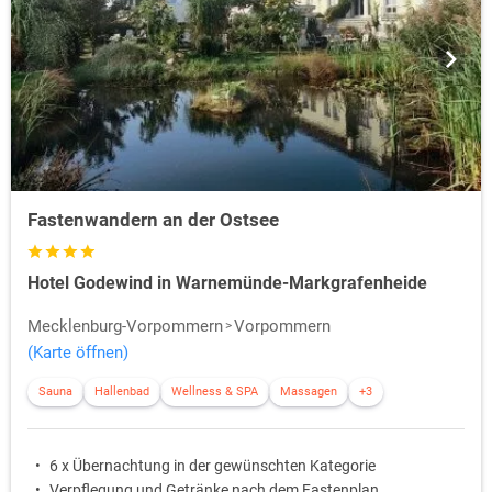
Fastenwandern an der Ostsee
Hotel Godewind in Warnemünde-Markgrafenheide
Mecklenburg-Vorpommern
Vorpommern
(Karte öffnen)
Sauna
Hallenbad
Wellness & SPA
Massagen
+3
6 x Übernachtung in der gewünschten Kategorie
Verpflegung und Getränke nach dem Fastenplan