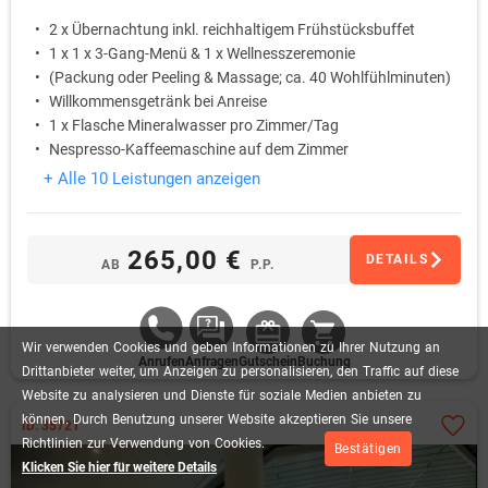
2 x Übernachtung inkl. reichhaltigem Frühstücksbuffet
1 x 1 x 3-Gang-Menü & 1 x Wellnesszeremonie
(Packung oder Peeling & Massage; ca. 40 Wohlfühlminuten)
Willkommensgetränk bei Anreise
1 x Flasche Mineralwasser pro Zimmer/Tag
Nespresso-Kaffeemaschine auf dem Zimmer
+ Alle 10 Leistungen anzeigen
265,00 €
DETAILS
AB
P.P.
Wir
verwenden
Cookies
und
geben
Informationen
zu
Ihrer
Nutzung
an
Anrufen
Anfragen
Gutschein
Buchung
Drittanbieter
weiter,
um
Anzeigen
zu
personalisieren,
den
Traffic
auf
diese
Website
zu
analysieren
und
Dienste
für
soziale
Medien
anbieten
zu
können.
Durch
Benutzung
unserer
Website
akzeptieren
Sie
unsere
ID: 35721
Richtlinien
zur
Verwendung
von
Cookies.
Bestätigen
Klicken Sie hier für weitere Details