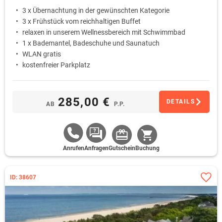
3 x Übernachtung in der gewünschten Kategorie
3 x Frühstück vom reichhaltigen Buffet
relaxen in unserem Wellnessbereich mit Schwimmbad
1 x Bademantel, Badeschuhe und Saunatuch
WLAN gratis
kostenfreier Parkplatz
285,00 €
DETAILS
AB
P.P.
Anrufen
Anfragen
Gutschein
Buchung
ID: 38607