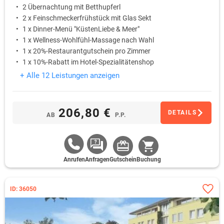
2 Übernachtung mit Betthupferl
2 x Feinschmeckerfrühstück mit Glas Sekt
1 x Dinner-Menü "KüstenLiebe & Meer"
1 x Wellness-Wohlfühl-Massage nach Wahl
1 x 20%-Restaurantgutschein pro Zimmer
1 x 10%-Rabatt im Hotel-Spezialitätenshop
+ Alle 12 Leistungen anzeigen
206,80 €
DETAILS
AB
P.P.
Anrufen
Anfragen
Gutschein
Buchung
ID: 36050