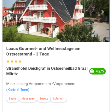
Luxus Gourmet- und Wellnesstage am
Ostseestrand - 3 Tage
Strandhotel Deichgraf in Ostseeheilbad Graal
4,2/5
Müritz
Mecklenburg-Vorpommern
Vorpommern
(Karte öffnen)
Sauna
Massagen
Beauty
Solarium