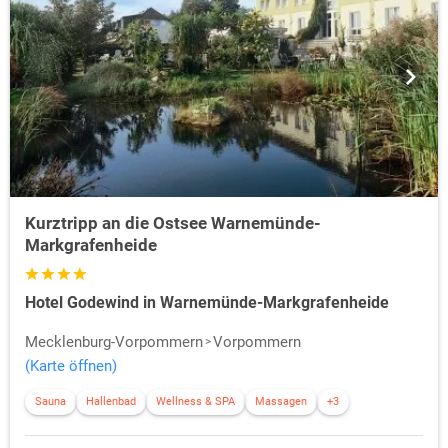
Kurztripp an die Ostsee Warnemünde-
Markgrafenheide
Hotel Godewind in Warnemünde-Markgrafenheide
Mecklenburg-Vorpommern
Vorpommern
(Karte öffnen)
Sauna
Hallenbad
Wellness & SPA
Massagen
+3