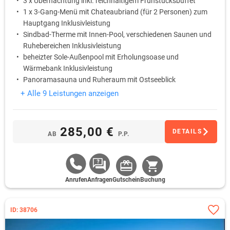
3 x Übernachtung inkl. reichhaltigem Frühstücksbuffet
1 x 3-Gang-Menü mit Chateaubriand (für 2 Personen) zum
Hauptgang Inklusivleistung
Sindbad-Therme mit Innen-Pool, verschiedenen Saunen und
Ruhebereichen Inklusivleistung
beheizter Sole-Außenpool mit Erholungsoase und
Wärmebank Inklusivleistung
Panoramasauna und Ruheraum mit Ostseeblick
Inklusivleistung
+ Alle 9 Leistungen anzeigen
Fitnessraum mit hochwertigen Geräten Inklusivleistung
285,00 €
DETAILS
AB
P.P.
Anrufen
Anfragen
Gutschein
Buchung
ID: 38706