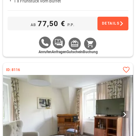
1 x Frühstück vom Buffet
77,50 €
DETAILS
AB
P.P.
Anrufen
Anfragen
Gutschein
Buchung
ID: 8116