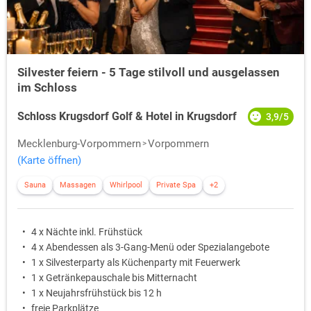
Silvester feiern - 5 Tage stilvoll und ausgelassen
im Schloss
Schloss Krugsdorf Golf & Hotel in Krugsdorf
3,9/5
Mecklenburg-Vorpommern
Vorpommern
(Karte öffnen)
Sauna
Massagen
Whirlpool
Private Spa
+2
4 x Nächte inkl. Frühstück
4 x Abendessen als 3-Gang-Menü oder Spezialangebote
1 x Silvesterparty als Küchenparty mit Feuerwerk
1 x Getränkepauschale bis Mitternacht
1 x Neujahrsfrühstück bis 12 h
freie Parkplätze