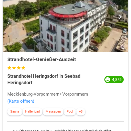
Strandhotel-Genießer-Auszeit
Strandhotel Heringsdorf in Seebad
4,8/5
Heringsdorf
Mecklenburg-Vorpommern
Vorpommern
(Karte öffnen)
Sauna
Hallenbad
Massagen
Pool
+5