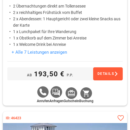
2 Übernachtungen direkt am Tollensesee
2 x reichhaltiges Frühstück vom Buffet
2 x Abendessen: 1 Hauptgericht oder zwei kleine Snacks aus
der Karte
1 x Lunchpaket für Ihre Wanderung
1 x Obstkorb auf dem Zimmer bei Anreise
1 x Welcome Drink bei Anreise
+ Alle 7 Leistungen anzeigen
193,50 €
DETAILS
AB
P.P.
Anrufen
Anfragen
Gutschein
Buchung
ID: 46423