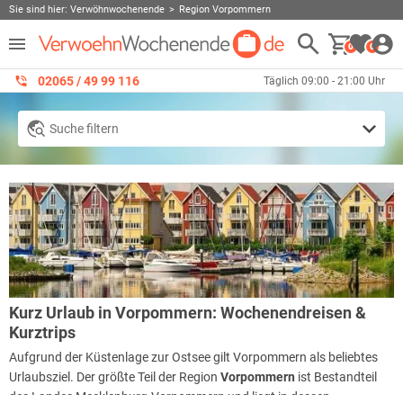
Sie sind hier:
Verwöhnwochenende
Region Vorpommern
0
0
02065 / 49 ‌99 116
Täglich 09:00 - 21:00 Uhr
Suche filtern
Kurz Urlaub in Vorpommern: Wochenendreisen &
Kurztrips
Aufgrund der Küstenlage zur Ostsee gilt Vorpommern als beliebtes
Urlaubsziel. Der größte Teil der Region
Vorpommern
ist Bestandteil
des Landes Mecklenburg-Vorpommern und liegt in dessen