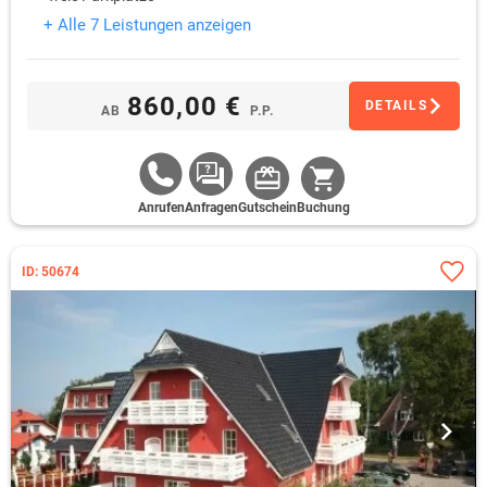
+ Alle 7 Leistungen anzeigen
860,00 €
DETAILS
AB
P.P.
Anrufen
Anfragen
Gutschein
Buchung
ID: 50674