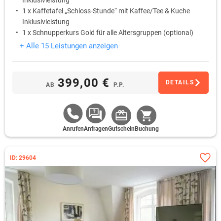
Inklusivleistung
1 x Kaffetafel „Schloss-Stunde“ mit Kaffee/Tee & Kuche
Inklusivleistung
1 x Schnupperkurs Gold für alle Altersgruppen (optional)
+ Alle 15 Leistungen anzeigen
399,00 €
DETAILS
AB
P.P.
Anrufen
Anfragen
Gutschein
Buchung
ID: 29604