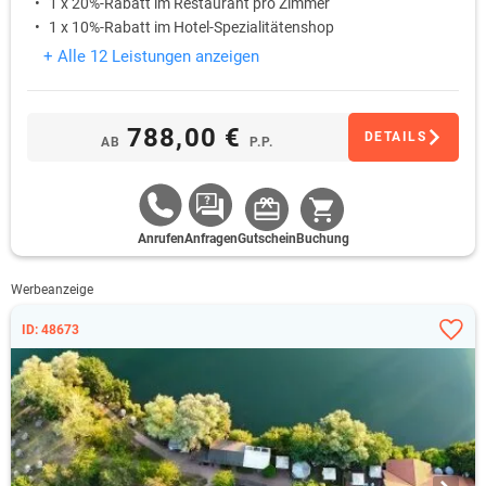
1 x 20%-Rabatt im Restaurant pro Zimmer
1 x 10%-Rabatt im Hotel-Spezialitätenshop
+ Alle 12 Leistungen anzeigen
788,00 €
DETAILS
AB
P.P.
Anrufen
Anfragen
Gutschein
Buchung
Werbeanzeige
ID: 48673