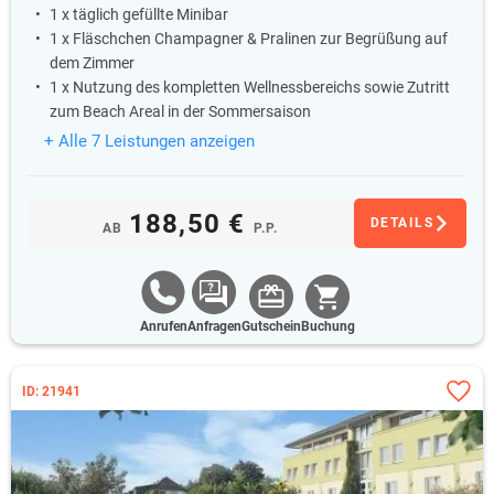
1 x täglich gefüllte Minibar
1 x Fläschchen Champagner & Pralinen zur Begrüßung auf
dem Zimmer
1 x Nutzung des kompletten Wellnessbereichs sowie Zutritt
zum Beach Areal in der Sommersaison
+ Alle 7 Leistungen anzeigen
188,50 €
DETAILS
AB
P.P.
Anrufen
Anfragen
Gutschein
Buchung
ID: 21941