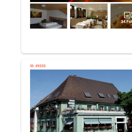
34 Fo
ID: 49255