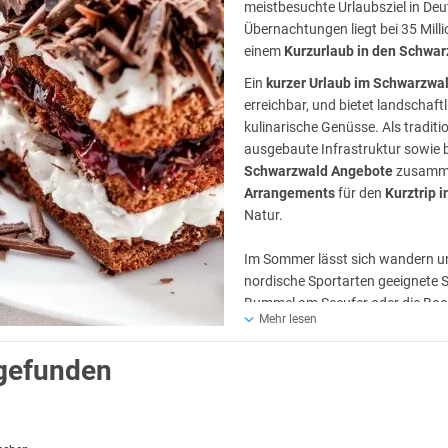
meistbesuchte Urlaubsziel in Deu
Übernachtungen liegt bei 35 Milli
einem
Kurzurlaub in den Schwa
Ein
kurzer Urlaub im Schwarzwa
erreichbar, und bietet landschaft
kulinarische Genüsse. Als tradit
ausgebaute Infrastruktur sowie 
Schwarzwald Angebote
zusammen
Arrangements
für den
Kurztrip 
Natur.
Im Sommer lässt sich wandern un
nordische Sportarten geeignete S
Bummel am Seeufer oder die Boot
Mehr lesen
Abschluss des Tages findet ein A
iseangeboten
inklusive. In vielen Hotels wird das kulinarische Angebot 
 gefunden
iten für den kurzen Urlaub zwischendurch zahlreich sind.
e Wasserbehandlungen sind in den Kurzurlaub Arrangements bereits entha