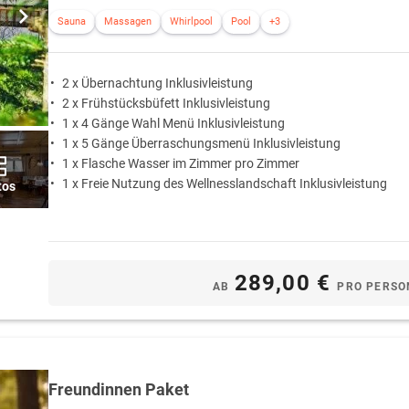
Sauna
Massagen
Whirlpool
Pool
+3
2 x Übernachtung Inklusivleistung
2 x Frühstücksbüfett Inklusivleistung
1 x 4 Gänge Wahl Menü Inklusivleistung
1 x 5 Gänge Überraschungsmenü Inklusivleistung
1 x Flasche Wasser im Zimmer pro Zimmer
1 x Freie Nutzung des Wellnesslandschaft Inklusivleistung
tos
289,00 €
AB
PRO PERSO
Freundinnen Paket