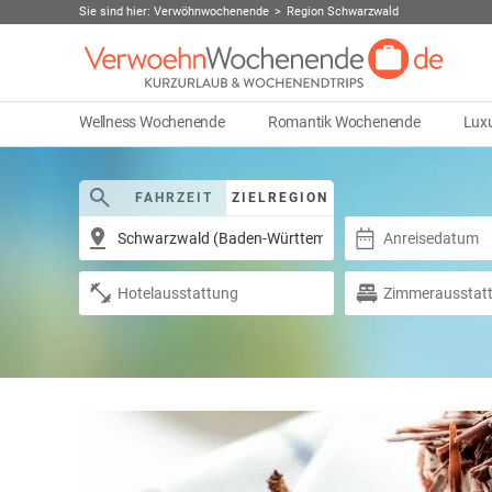
Sie sind hier:
Verwöhnwochenende
Region Schwarzwald
Wellness Wochenende
Romantik Wochenende
Lux
FAHRZEIT
ZIELREGION