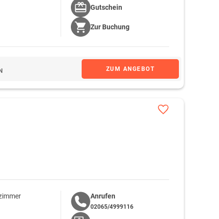
Gutschein
Zur
Buchung
ZUM ANGEBOT
N
lzimmer
Anrufen
02065/4999116