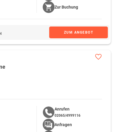
Zur
Buchung
ZUM ANGEBOT
N
rme
Anrufen
02065/4999116
Anfragen