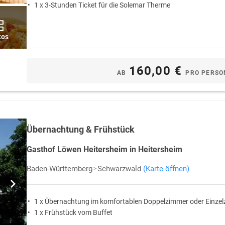
1 x 3-Stunden Ticket für die Solemar Therme
tos
160,00 €
AB
PRO PERSO
Übernachtung & Frühstück
Gasthof Löwen Heitersheim in Heitersheim
Baden-Württemberg
Schwarzwald
(Karte öffnen)
1 x Übernachtung im komfortablen Doppelzimmer oder Einze
1 x Frühstück vom Buffet