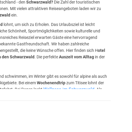
tschland - den
Schwarzwald?
Die Zahl der touristischen
onen. Mit vielen attraktiven Reiseangeboten laden wir zu
rzwald
ein.
ld
lohnt, um sich zu Erholen. Das Urlaubsziel ist leicht
liche Schönheit, Sportmöglichkeiten sowie kulturelle und
ionsreiches Reiseziel erwarten Gäste eine hervorragend
bekannte Gastfreundschaft. Wir haben zahlreiche
gestellt, die keine Wünsche offen. Hier finden sich H
otel
in den Schwarzwald
. Die perfekte
Auszeit vom Alltag
in der
d schwimmen, im Winter gibt es sowohl für alpine als auch
kigebiete. Bei einem
Wochenendtrip
zum Titisee lohnt der
Wellness im Schwarzwald
sfahrt. Bei Regen lockt
. Als
bendessen im Restaurant mit regionaler Küche statt.
durch Spitzengastronomie aufgewertet. Zahlreiche
lten. In manchen Fällen sogar die Tageskarte für den Besuch