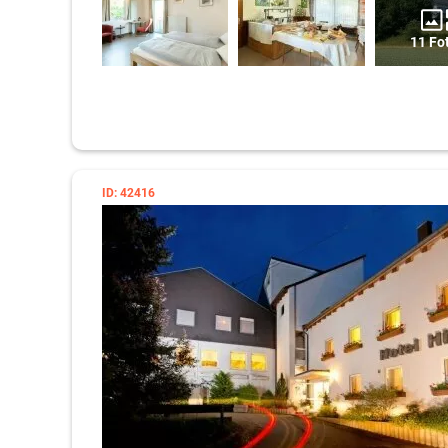
11 Fo
ID: 42416