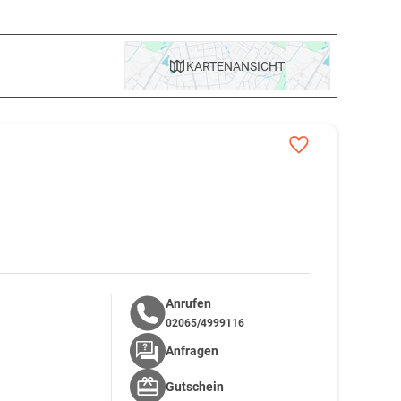
n Baden-Baden lohnen das weltberühmte Spielcasino und die
warzwald einzigartig. Historisch wertvolle Orte, bekannte
KARTE
NANSICHT
ipps für den
Kurzurlaub im Schwarzwald
finden Sie hier auf
Anrufen
02065/4999116
Anfragen
Gutschein