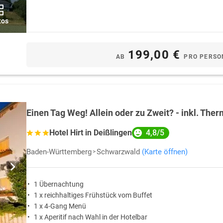
tos
199,00 €
AB
PRO PERSO
Einen Tag Weg! Allein oder zu Zweit? - inkl. The
4,8/5
Hotel Hirt in Deißlingen
Baden-Württemberg
Schwarzwald
(Karte öffnen)
1 Übernachtung
1 x reichhaltiges Frühstück vom Buffet
1 x 4-Gang Menü
1 x Aperitif nach Wahl in der Hotelbar