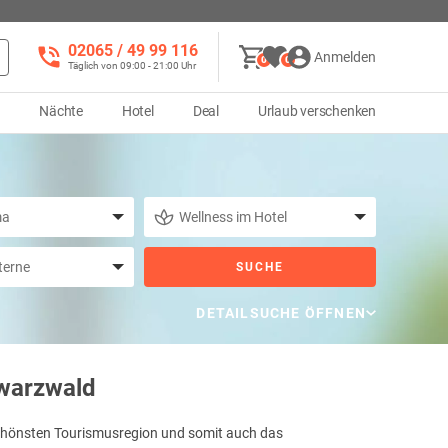
02065 / 49 ‌99 116
Anmelden
0
0
Täglich von 09:00 - 21:00 Uhr
d
Nächte
Hotel
Deal
Urlaub verschenken
SUCHE
DETAILSUCHE ÖFFNEN
warzwald
schönsten Tourismusregion und somit auch das