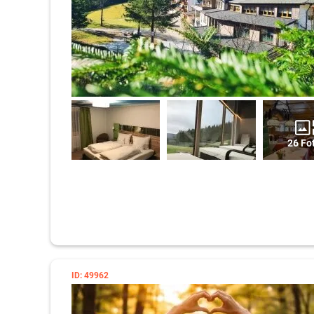
26 Fo
ID: 49962