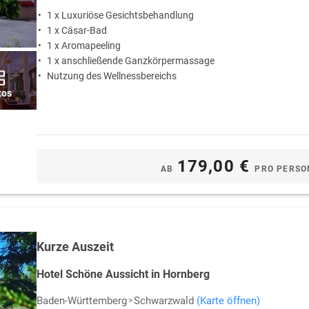
1 x Luxuriöse Gesichtsbehandlung
1 x Cäsar-Bad
1 x Aromapeeling
1 x anschließende Ganzkörpermassage
Nutzung des Wellnessbereichs
tos
179,00 €
AB
PRO PERSO
Kurze Auszeit
Hotel Schöne Aussicht in Hornberg
Baden-Württemberg
Schwarzwald
(Karte öffnen)