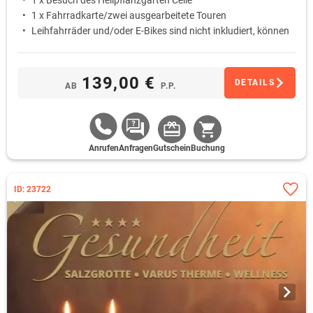
1 x Besuch des Heilpflanzgarten Celle
1 x Fahrradkarte/zwei ausgearbeitete Touren
Leihfahrräder und/oder E-Bikes sind nicht inkludiert, können
auf Anfrage gern gebucht werden!
139,00 €
DETAILS
AB
P.P.
Anrufen
Anfragen
Gutschein
Buchung
ID: 23722