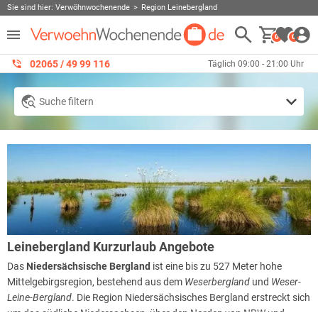
Sie sind hier:
Verwöhnwochenende
Region Leinebergland
0
0
02065 / 49 ‌99 116
Täglich 09:00 - 21:00 Uhr
Suche filtern
Leinebergland Kurzurlaub Angebote
Das
Niedersächsische Bergland
ist eine bis zu 527 Meter hohe
Mittelgebirgsregion, bestehend aus dem
Weserbergland
und
Weser-
Leine-Bergland
. Die Region Niedersächsisches Bergland erstreckt sich
um das südliche Niedersachsen, über den Norden von NRW und