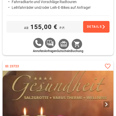
Fahrradkarte und Vorschläge Radtouren
Leihfahrräder und/oder Leih-E-Bikes auf Anfrage!
155,00 €
DETAILS
AB
P.P.
Anrufen
Anfragen
Gutschein
Buchung
ID: 23723