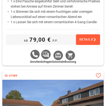
1 x Eine Flasche eisgekühlter Sekt und verführerische Pralines
stehen bei Anreise auf Ihrem Zimmer bereit
1 x Stimmen Sie sich mit einem fruchtigen oder cremigen
Liebescocktail auf einen romantischen Abend ein
1 x Lassen Sie sich mit einem romantischen 4-Gang-Candle-
Light-Dinner am liebevoll gedeckten Tisch verwöhnen
1 x Schlafen Sie am ersten Morgen ungestört aus … Das
Frühstück wird Ihnen auf Wunsch als Bettfrühstück auf das
79,00 €
DETAILS
AB
P.P.
Zimmer gebracht
Anrufen
Anfragen
Gutschein
Buchung
ID: 41989