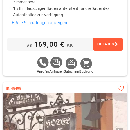
Zimmer bereit
1 x Ein flauschiger Bademantel steht für die Dauer des
Aufenthaltes zur Verfügung
1 x Entspannen Sie bei einer wohltuenden Rückenmassage
+ Alle 9 Leistungen anzeigen
(30 Min.)
1 x Lassen Sie sich mit einem romantischen 4-Gang Candle-
Light-Dinner am liebevoll gedeckten Tisch verwöhnen
169,00 €
DETAILS
AB
P.P.
Anrufen
Anfragen
Gutschein
Buchung
ID: 45495