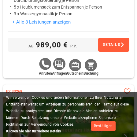
Durchblutungsförderung je Person
5 x Heublumensack zum Entspannen je Person
3 x Wassergymnastik je Person
+ Alle 8 Leistungen anzeigen
989,00 €
DETAILS
AB
P.P.
Anrufen
Anfragen
Gutschein
Buchung
ID: 33268
Wir
verwenden
Cookies
und
geben
Informationen
zu
Ihrer
Nutzung
an
Drittanbieter
weiter,
um
Anzeigen
zu
personalisieren,
den
Traffic
auf
diese
Website
zu
analysieren
und
Dienste
für
soziale
Medien
anbieten
zu
können.
Durch
Benutzung
unserer
Website
akzeptieren
Sie
unsere
Richtlinien
zur
Verwendung
von
Cookies.
Bestätigen
Klicken Sie hier für weitere Details