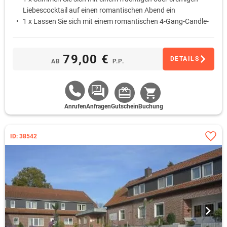
Liebescocktail auf einen romantischen Abend ein
1 x Lassen Sie sich mit einem romantischen 4-Gang-Candle-
Light-Dinner am liebevoll gedeckten Tisch verwöhnen
1 x Reichhaltiges Langschläfer-Frühstück vom Büffet
79,00 €
DETAILS
AB
P.P.
Anrufen
Anfragen
Gutschein
Buchung
ID: 38542