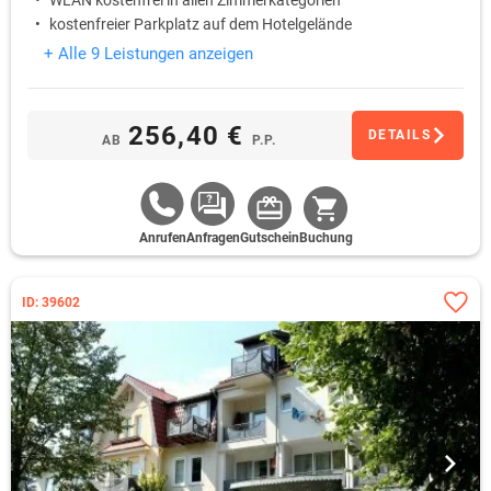
WLAN kostenfrei in allen Zimmerkategorien
kostenfreier Parkplatz auf dem Hotelgelände
+ Alle 9 Leistungen anzeigen
256,40 €
DETAILS
AB
P.P.
Anrufen
Anfragen
Gutschein
Buchung
ID: 39602