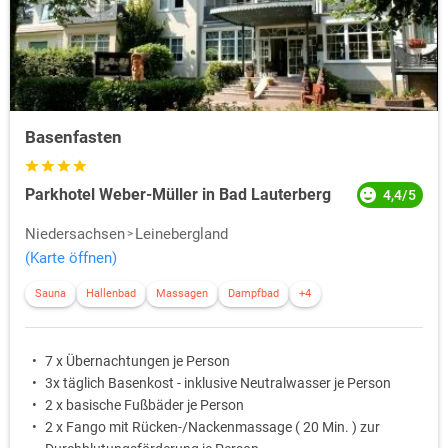
Basenfasten
Parkhotel Weber-Müller in Bad Lauterberg
4,4/5
Niedersachsen
Leinebergland
(Karte öffnen)
Sauna
Hallenbad
Massagen
Dampfbad
+4
7 x Übernachtungen je Person
3x täglich Basenkost - inklusive Neutralwasser je Person
2 x basische Fußbäder je Person
2 x Fango mit Rücken-/Nackenmassage ( 20 Min. ) zur