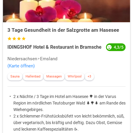
3 Tage Gesundheit in der Salzgrotte am Hasesee
IDINGSHOF Hotel & Restaurant in Bramsche
4,3/5
Niedersachsen
Emsland
(Karte öffnen)
Sauna
Hallenbad
Massagen
Whirlpool
+3
2 x Nächte / 3 Tage im Hotel am Hasesee 🌳 in der Varus
Region im nördlichen Teutoburger Wald 🌲🌳🌲 am Rande des
Wiehengebirges.
2 x Schlemmer-Frühstücksbüfett von leicht bekömmlich, süß,
über vegetarisch, bis kräftig und deftig. Dazu Obst, Gemüse
und leckeren Kaffeespezialitäten ☕️.