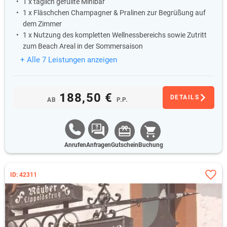
1 x täglich gefüllte Minibar
1 x Fläschchen Champagner & Pralinen zur Begrüßung auf
dem Zimmer
1 x Nutzung des kompletten Wellnessbereichs sowie Zutritt
zum Beach Areal in der Sommersaison
+ Alle 7 Leistungen anzeigen
188,50 €
DETAILS
AB
P.P.
Anrufen
Anfragen
Gutschein
Buchung
ID: 42311