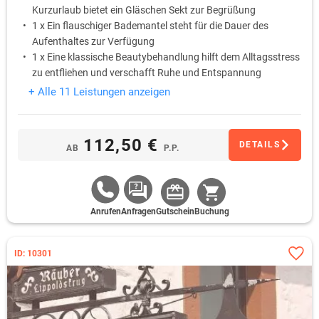
Kurzurlaub bietet ein Gläschen Sekt zur Begrüßung
1 x Ein flauschiger Bademantel steht für die Dauer des
Aufenthaltes zur Verfügung
1 x Eine klassische Beautybehandlung hilft dem Alltagsstress
zu entfliehen und verschafft Ruhe und Entspannung
1 x Auf dem Zimmer steht eine Flasche Mineralwasser bereit
+ Alle 11 Leistungen anzeigen
1 x Ein süßes Betthupferl wartet auf dem Kopfkissen
112,50 €
DETAILS
AB
P.P.
Anrufen
Anfragen
Gutschein
Buchung
ID: 10301