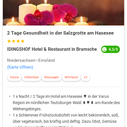
2 Tage Gesundheit in der Salzgrotte am Hasesee
IDINGSHOF Hotel & Restaurant in Bramsche
4,3/5
Niedersachsen
Emsland
(Karte öffnen)
Sauna
Hallenbad
Massagen
Whirlpool
+3
1 x Nacht / 2 Tage im Hotel am Hasesee 🌳 in der Varus
Region im nördlichen Teutoburger Wald 🌲🌳🌲 am Rande des
Wiehengebirges.
1 x Schlemmer-Frühstücksbüfett von leicht bekömmlich, süß,
über vegetarisch, bis kräftig und deftig. Dazu Obst, Gemüse