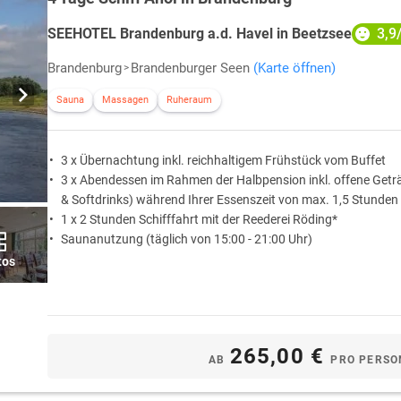
3,9
SEEHOTEL Brandenburg a.d. Havel in Beetzsee
Brandenburg
Brandenburger Seen
(Karte öffnen)
Sauna
Massagen
Ruheraum
3 x Übernachtung inkl. reichhaltigem Frühstück vom Buffet
3 x Abendessen im Rahmen der Halbpension inkl. offene Geträ
& Softdrinks) während Ihrer Essenszeit von max. 1,5 Stunden
1 x 2 Stunden Schifffahrt mit der Reederei Röding*
Saunanutzung (täglich von 15:00 - 21:00 Uhr)
tos
265,00 €
AB
PRO PERSO