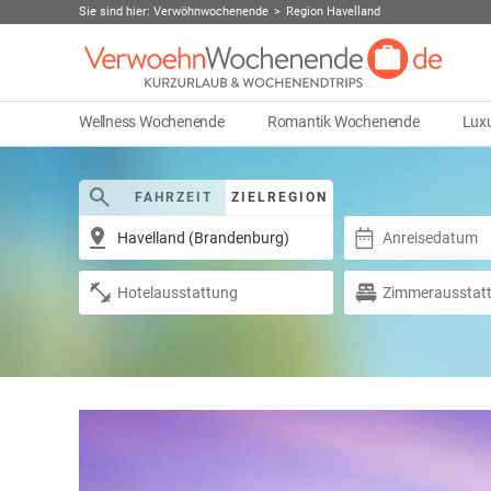
Sie sind hier:
Verwöhnwochenende
Region Havelland
Wellness Wochenende
Romantik Wochenende
Lux
FAHRZEIT
ZIELREGION