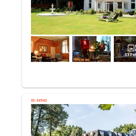
33 Fo
ID: 44942