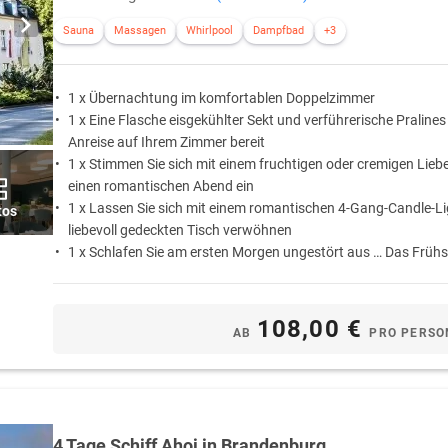
Sauna
Massagen
Whirlpool
Dampfbad
+3
1 x Übernachtung im komfortablen Doppelzimmer
1 x Eine Flasche eisgekühlter Sekt und verführerische Pralines
Anreise auf Ihrem Zimmer bereit
1 x Stimmen Sie sich mit einem fruchtigen oder cremigen Lieb
einen romantischen Abend ein
1 x Lassen Sie sich mit einem romantischen 4-Gang-Candle-L
tos
liebevoll gedeckten Tisch verwöhnen
1 x Schlafen Sie am ersten Morgen ungestört aus … Das Frühs
auf Wunsch als Bettfrühstück auf das Zimmer gebracht
108,00 €
AB
PRO PERSO
4 Tage Schiff Ahoi in Brandenburg