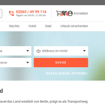
02065 / 49 ‌99 116
Anmelden
0
0
Täglich von 09:00 - 21:00 Uhr
d
Nächte
Hotel
Deal
Urlaub verschenken
SUCHE
DETAILSUCHE ÖFFNEN
nd
avel das Land westlich von Berlin, prägt es als Transportweg