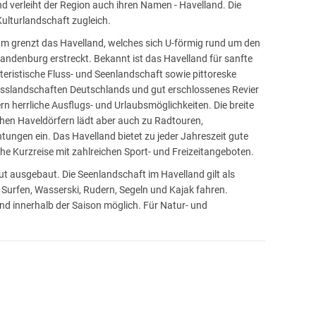
nd verleiht der Region auch ihren Namen - Havelland. Die
ulturlandschaft zugleich.
am grenzt das Havelland, welches sich U-förmig rund um den
randenburg erstreckt. Bekannt ist das Havelland für sanfte
kteristische Fluss- und Seenlandschaft sowie pittoreske
lusslandschaften Deutschlands und gut erschlossenes Revier
n herrliche Ausflugs- und Urlaubsmöglichkeiten. Die breite
hen Haveldörfern lädt aber auch zu Radtouren,
gen ein. Das Havelland bietet zu jeder Jahreszeit gute
che Kurzreise mit zahlreichen Sport- und Freizeitangeboten.
t ausgebaut. Die Seenlandschaft im Havelland gilt als
Surfen, Wasserski, Rudern, Segeln und Kajak fahren.
nd innerhalb der Saison möglich. Für Natur- und
uch des
Naturparks Westhavelland
auf der Straße der Romanik
ern auf dem Land und Herrenhäusern hinterm Deich, in kleinen
ssbar.