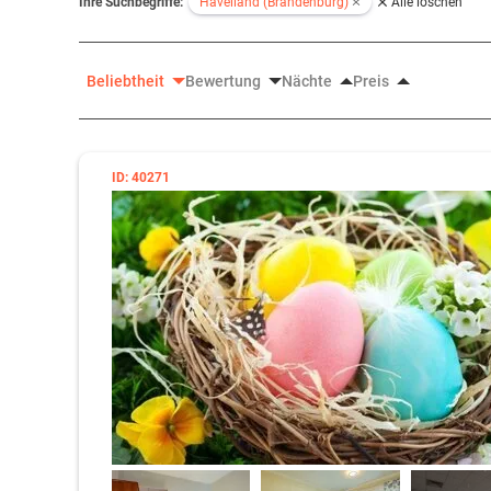
Ihre Suchbegriffe:
Havelland (Brandenburg)
Alle löschen
Beliebtheit
Bewertung
Nächte
Preis
ID: 40271