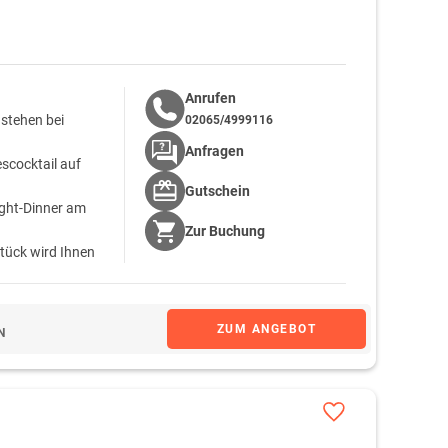
Anrufen
 stehen bei
02065/4999116
Anfragen
escocktail auf
Gutschein
ight-Dinner am
Zur
Buchung
tück wird Ihnen
ZUM ANGEBOT
N