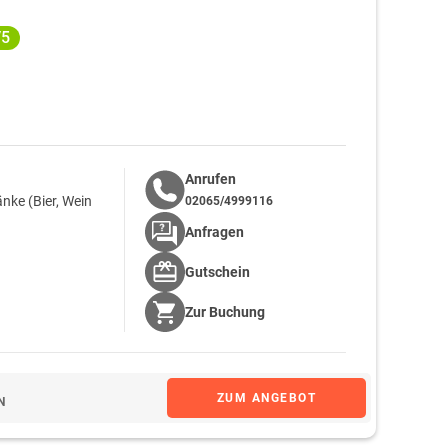
/5
Anrufen
nke (Bier, Wein
02065/4999116
Anfragen
Gutschein
Zur
Buchung
ZUM ANGEBOT
N