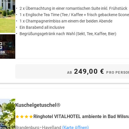
2 x Übernachtung in einer romantischen Suite inkl. Frühstück
1 x Englische Tea Time (Tee / Kaffee + frisch gebackene Scone
1 x Champagnerimbiss am einem der beiden Abende
Ein Barabend all inclusive
Begrüßungsgetränk nach Wahl (Sekt, Tee, Kaffee, Bier)
tos
249,00 €
AB
PRO PERSO
Kuschelgetuschel®
Ringhotel VITALHOTEL ambiente in Bad Wilsn
Brandenburg
Havelland
(Karte öffnen)