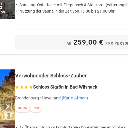
Samstag: Osterfeuer mit Eierpunsch & Stockbrot (witterungs
Nutzung der Sauna in der Zeit von 15.00 bis 21.00 Uhr
tos
259,00 €
AB
PRO PERSO
Verwöhnender Schloss-Zauber
Schloss Sigrön in Bad Wilsnack
Brandenburg
Havelland
(Karte öffnen)
Sauna
Pool
1x Übernachtung im komfortablen Doppelzimmer im Schloss