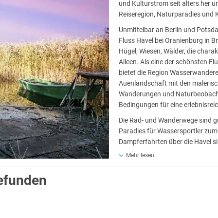
und Kulturstrom seit alters her u
Reiseregion, Naturparadies und K
Unmittelbar an Berlin und Potsd
Fluss Havel bei Oranienburg in B
Hügel, Wiesen, Wälder, die chara
Alleen. Als eine der schönsten F
bietet die Region Wasserwanderer
Auenlandschaft mit den malerisc
Wanderungen und Naturbeobachtun
Bedingungen für eine erlebnisrei
Die Rad- und Wanderwege sind gu
Paradies für Wassersportler zum 
Dampferfahrten über die Havel si
Kulturfreunde lohnt sich ein Bes
Mehr lesen
oder der Deutschen Alleenstraße.
gefunden
se und Fontane, Einstein und Lilienthal, in den herrschaftlichen Schlöss
 in kleinen Künstlerateliers und in den Zentren der Orte der Region anfa