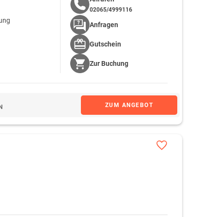
02065/4999116
gung
Anfragen
Gutschein
Zur
Buchung
ZUM ANGEBOT
N