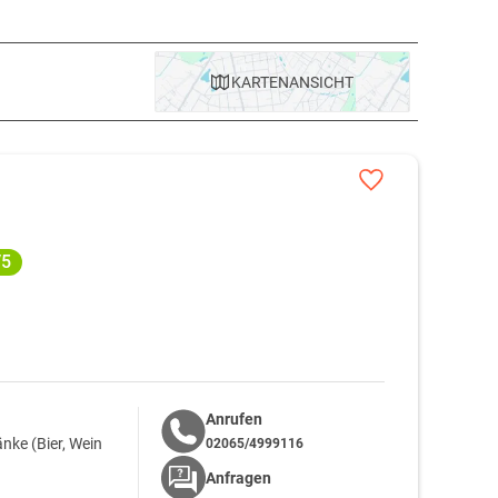
KARTE
NANSICHT
/5
Anrufen
nke (Bier, Wein
02065/4999116
Anfragen