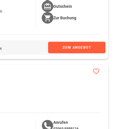
Gutschein
on
Zur
Buchung
ZUM ANGEBOT
N
Anrufen
02065/4999116