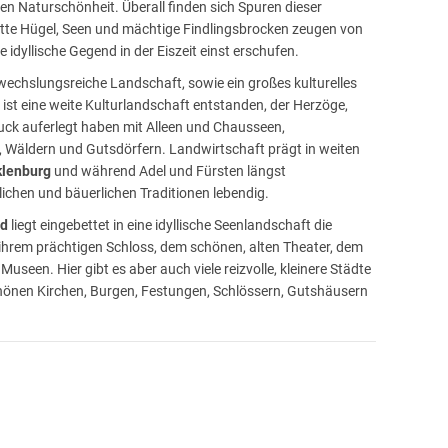
gen Naturschönheit. Überall finden sich Spuren dieser
tte Hügel, Seen und mächtige Findlingsbrocken zeugen von
 idyllische Gegend in der Eiszeit einst erschufen.
bwechslungsreiche Landschaft, sowie ein großes kulturelles
 ist eine weite Kulturlandschaft entstanden, der Herzöge,
uck auferlegt haben mit Alleen und Chausseen,
 Wäldern und Gutsdörfern. Landwirtschaft prägt in weiten
lenburg
und während Adel und Fürsten längst
lichen und bäuerlichen Traditionen lebendig.
nd
liegt eingebettet in eine idyllische Seenlandschaft die
hrem prächtigen Schloss, dem schönen, alten Theater, dem
seen. Hier gibt es aber auch viele reizvolle, kleinere Städte
chönen Kirchen, Burgen, Festungen, Schlössern, Gutshäusern
steckt auf Feldern und in den Wäldern gibt es
ie Seen- und Flusslandschaften bieten Raum für Erholung