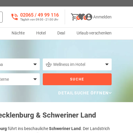
02065 / 49 ‌99 116
Anmelden
0
0
Täglich von 09:00 - 21:00 Uhr
d
Nächte
Hotel
Deal
Urlaub verschenken
SUCHE
DETAILSUCHE ÖFFNEN
cklenburg & Schweriner Land
burg
führt ins beschauliche
Schweriner Land
. Der Landstrich