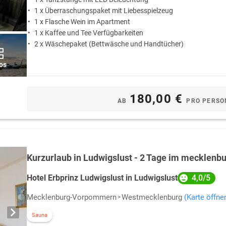
1 x Überraschungspaket mit Liebesspielzeug
1 x Flasche Wein im Apartment
1 x Kaffee und Tee Verfügbarkeiten
2 x Wäschepaket (Bettwäsche und Handtücher)
os
180,00 €
AB
PRO PERSO
Kurzurlaub in Ludwigslust - 2 Tage im mecklenbu
4,0/5
Hotel Erbprinz Ludwigslust in Ludwigslust
Mecklenburg-Vorpommern
Westmecklenburg
(Karte öffne
Sauna