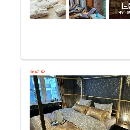
49 Fo
ID: 47152