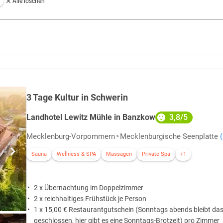
Alle löschen
dazu ein, die Natur von Westmecklenburg mit dem Rad oder auf einer Wand
u den Sehenswürdigkeiten der Städte und schnell hinaus in die Natur. Uri
bei. Die
Naturschutzgebiete
bieten den Raum für eine abwechslungsreich
mecklenburgs“ genannt und eignet sich zum
Wasserwandern
. Auf einer K
chwimmen zu betreiben. Die Region Westmecklenburg bietet neben einer la
chnik und Geschichte.
3 Tage Kultur in Schwerin
für Opern- und Operettenliebhaber die
Schlossfestspiele in Schwerin
. Au
3,8/5
Landhotel Lewitz Mühle in Banzkow
tungen im barocken Schlossgarten.
Mecklenburg-Vorpommern
Mecklenburgische Seenplatte
Sauna
Wellness & SPA
Massagen
Private Spa
+1
das Stadtbild formt,
2 x Übernachtung im Doppelzimmer
stliche Belange mit den Vorzügen der Stadt verbinden lassen.
2 x reichhaltiges Frühstück je Person
1 x 15,00 € Restaurantgutschein (Sonntags abends bleibt da
geschlossen, hier gibt es eine Sonntags-Brotzeit) pro Zimmer