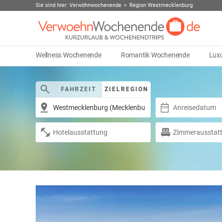
Sie sind hier:
Verwöhnwochenende
Region Westmecklenburg
Wellness Wochenende
Romantik Wochenende
Lux
FAHRZEIT
ZIELREGION