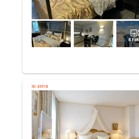
8 Fot
ID: 43918