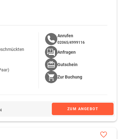
Anrufen
02065/4999116
geschmückten
Anfragen
Gutschein
Paar)
Zur
Buchung
ZUM ANGEBOT
N