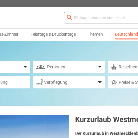
us-Zimmer
Feiertage & Brückentage
Themen
Deutschlan
Kurzurlaub Westme
Der
Kurzurlaub in Westmecklen