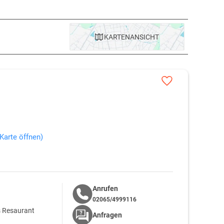
erung zu erleben. Ob für den kurzen Ausflug oder die
g, vielfältig und schön ist
Mecklenburg-Schwerin
. Für
e Flora und Fauna, beispielsweise die Dambecker Seen, die
KARTE
NANSICHT
urzreise zur Schweriner Seenlandschaft besteht die
ndschaftlichen Vielfalt auch kulturelle Sehenswürdigkeiten,
f einer Städtereise nach Schwerin gilt der Schweriner Kultur-
(Karte öffnen)
Anrufen
02065/4999116
s Resaurant
Anfragen