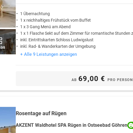
1 Übernachtung
1 x reichhaltiges Frühstück vom Buffet
1 x 3 Gang Menü am Abend
1 x 1 Flasche Sekt auf dem Zimmer für romantische Stunden z
inkl. Eintrittskarten Schloss Ludwigslust
inkl. Rad- & Wanderkarten der Umgebung
tos
+ Alle 9 Leistungen anzeigen
69,00 €
AB
PRO PERSON
Rosentage auf Rügen
AKZENT Waldhotel SPA Rügen in Ostseebad Göhren