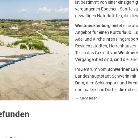
ist bestimmt von einer einzigarti
vergangenen Epochen. Sanfte sa
gewaltigen Naturkräften, die diese
Westmecklenburg
bietet eine a
Angebot für einen Kurzurlaub. Es
Adel und Kirche ihren Fingerabdr
Residenzstädten, Herrenhäusern,
Teilen das Gesicht von
Westmeck
Vergangenheit sind, sind die länd
Im Zentrum vom
Schweriner La
Landeshauptstadt Schwerin mit i
Dom, dem Schlosspark und ihren Mu
und malerische Dörfer, die mit s
oder Parks aufwarten können. Ver
Mehr lesen
Megalithanlagen zu entdecken. D
gefunden