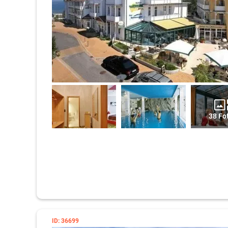
38 Fo
ID: 36699