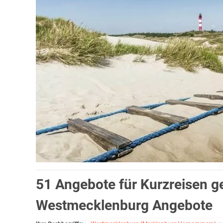
und Entspannung.
51 Angebote für Kurzreisen 
Urlaub Angebote Westmecklenburg
Westmecklenburg Angebote
Radwandern