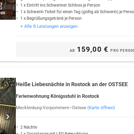
1 x Eintritt ins Schweriner Schloss je Person
1 x Schwerin Ticket für einen Tag (gültig ab Schwerin) je Pers
tos
1 x Begrüßungsgetränk je Person
+ Alle 8 Leistungen anzeigen
159,00 €
AB
PRO PERSO
Heiße Liebesnächte in Rostock an der OSTSEE
Ferienwohnung Königsstuhl in Rostock
Mecklenburg-Vorpommern
Ostsee
(Karte öffnen)
2 Nächte
1 x Tanzstange mit LED Beleuchtung