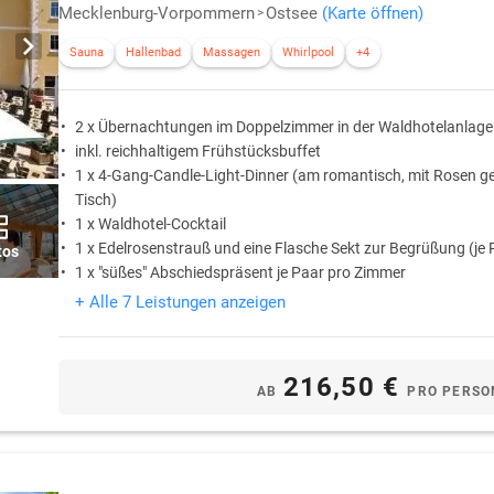
Mecklenburg-Vorpommern
Ostsee
(Karte öffnen)
Sauna
Hallenbad
Massagen
Whirlpool
+4
2 x Übernachtungen im Doppelzimmer in der Waldhotelanlage
inkl. reichhaltigem Frühstücksbuffet
1 x 4-Gang-Candle-Light-Dinner (am romantisch, mit Rosen 
Tisch)
1 x Waldhotel-Cocktail
1 x Edelrosenstrauß und eine Flasche Sekt zur Begrüßung (je 
tos
1 x "süßes" Abschiedspräsent je Paar pro Zimmer
+ Alle 7 Leistungen anzeigen
216,50 €
AB
PRO PERSO