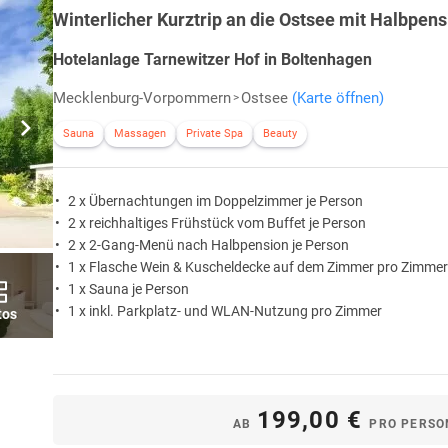
Winterlicher Kurztrip an die Ostsee mit Halbpens
Hotelanlage Tarnewitzer Hof in Boltenhagen
Mecklenburg-Vorpommern
Ostsee
(Karte öffnen)
Sauna
Massagen
Private Spa
Beauty
2 x Übernachtungen im Doppelzimmer je Person
2 x reichhaltiges Frühstück vom Buffet je Person
2 x 2-Gang-Menü nach Halbpension je Person
1 x Flasche Wein & Kuscheldecke auf dem Zimmer pro Zimmer
1 x Sauna je Person
1 x inkl. Parkplatz- und WLAN-Nutzung pro Zimmer
tos
199,00 €
AB
PRO PERSO