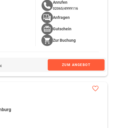
Anrufen
02065/4999116
Anfragen
Gutschein
Zur
Buchung
ZUM ANGEBOT
N
umburg