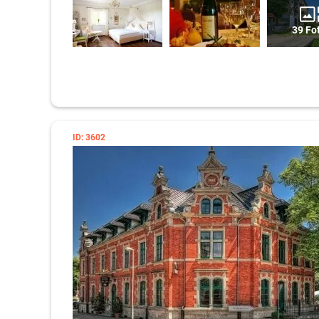
39 Fo
ID: 3602