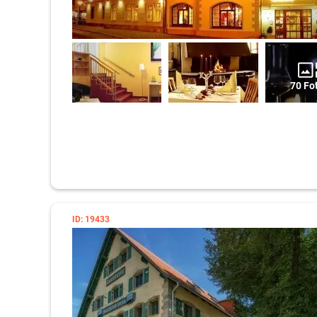
70 Fo
ID: 19433