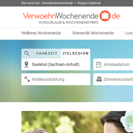
Sie sind hier:
Verwöhnwochenende
Region Saaletal
Wellness Wochenende
Romantik Wochenende
Lux
FAHRZEIT
ZIELREGION