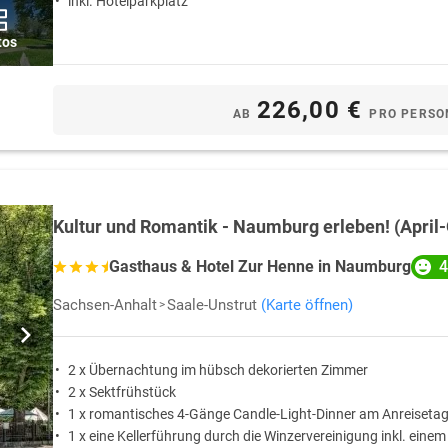
inkl. Hotelparkplatz
tos
226,00 €
AB
PRO PERSO
Kultur und Romantik - Naumburg erleben! (April
4
Gasthaus & Hotel Zur Henne in Naumburg
Sachsen-Anhalt
Saale-Unstrut
(Karte öffnen)
2 x Übernachtung im hübsch dekorierten Zimmer
2 x Sektfrühstück
1 x romantisches 4-Gänge Candle-Light-Dinner am Anreiseta
1 x eine Kellerführung durch die Winzervereinigung inkl. einem