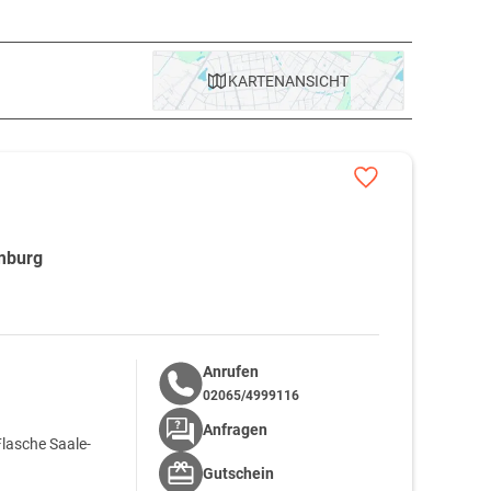
eld und Naumburg.
KARTE
NANSICHT
le mit ansehnlichen Schleifen und Kurven durch bewaldete
egante Naturlandschaft kann auf einer Kurzreise mit dem
umburg
rlauf ist der Saaleradweg eher für sportliches Fahren mit
für Besonnene gut zu befahren. Reizvoll für Wanderer sind
er Boot, zu der Boots-Verleiher geführte Touren auf der
Anrufen
02065/4999116
Anfragen
Flasche Saale-
Gutschein