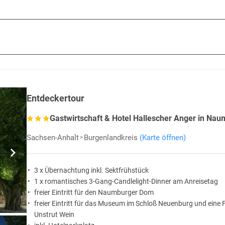
Kilometer langen Flussabschnitt der Saale, zwischen den Städten Saalf
erst im bayerischen Hof.
landschaft, mit tief eingeschnittenen Tälern, in denen sich der Fluss Saa
 der Saale ähnelt das Saaletal einer klassischen Fjordlandschaft. Die el
Entdeckertour
Gastwirtschaft & Hotel Hallescher Anger in Na
anderweg
des Saaletals, der von der Quelle bis zur Mündung führt. Am Obe
 gemütlich befahren werden. Dieser Streckenabschnitt ist insbesondere 
Sachsen-Anhalt
Burgenlandkreis
(Karte öffnen)
e Weinberge. Beschaulich ist die Erkundung der Saale mit einem Schiff od
3 x Übernachtung inkl. Sektfrühstück
1 x romantisches 3-Gang-Candlelight-Dinner am Anreisetag
freier Eintritt für den Naumburger Dom
freier Eintritt für das Museum im Schloß Neuenburg und eine 
Unstrut Wein