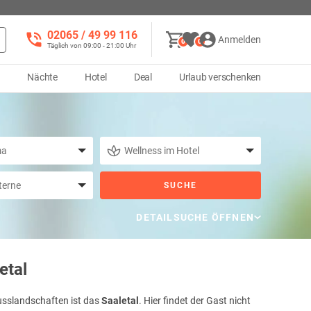
02065 / 49 ‌99 116
Anmelden
0
0
Täglich von 09:00 - 21:00 Uhr
d
Nächte
Hotel
Deal
Urlaub verschenken
SUCHE
DETAILSUCHE ÖFFNEN
etal
usslandschaften ist das
Saaletal
. Hier findet der Gast nicht