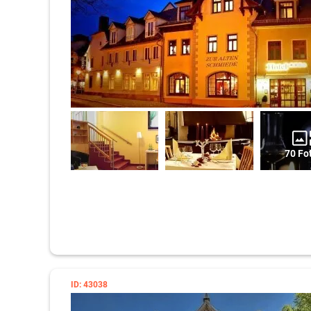
70 Fo
ID: 43038