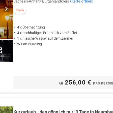
Sachsen-Anhalt
Burgenlandkreis
(Karte öffnen)
Sauna
4 x Übernachtung
4 x reichhaltiges Frühstück vom Buffet
1 x Flasche Wasser auf dem Zimmer
W-Lan-Nutzung
tos
256,00 €
AB
PRO PERSO
Kurzurlaub - den gönn ich mir! 3 Tage in Naumbu