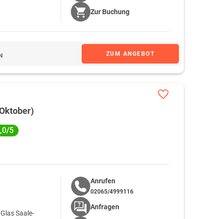
Zur
Buchung
ZUM ANGEBOT
N
-Oktober)
,0/5
Anrufen
02065/4999116
g
Anfragen
 Glas Saale-