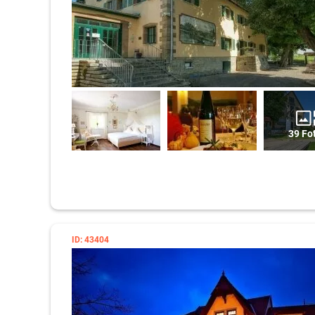
39 Fo
ID: 43404