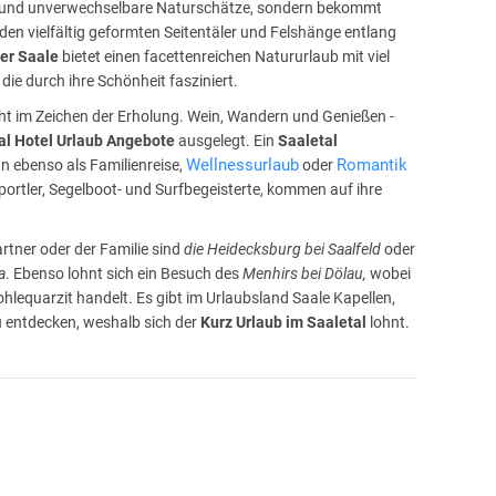
n und unverwechselbare Naturschätze, sondern bekommt
den vielfältig geformten Seitentäler und Felshänge entlang
er Saale
bietet einen facettenreichen Natururlaub mit viel
die durch ihre Schönheit fasziniert.
ht im Zeichen der Erholung. Wein, Wandern und Genießen -
al
Hotel Urlaub Angebote
ausgelegt. Ein
Saaletal
Wellnessurlaub
Romantik
n ebenso als Familienreise,
oder
sportler, Segelboot- und Surfbegeisterte, kommen auf ihre
rtner oder der Familie sind
die Heidecksburg bei Saalfeld
oder
a
. Ebenso lohnt sich ein Besuch des
Menhirs bei Dölau,
wobei
hlequarzit handelt. Es gibt im Urlaubsland Saale Kapellen,
zu entdecken, weshalb sich der
Kurz Urlaub im Saaletal
lohnt.