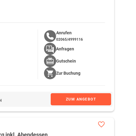
Anrufen
02065/4999116
Anfragen
Gutschein
Zur
Buchung
ZUM ANGEBOT
N
rg inkl. Abendessen