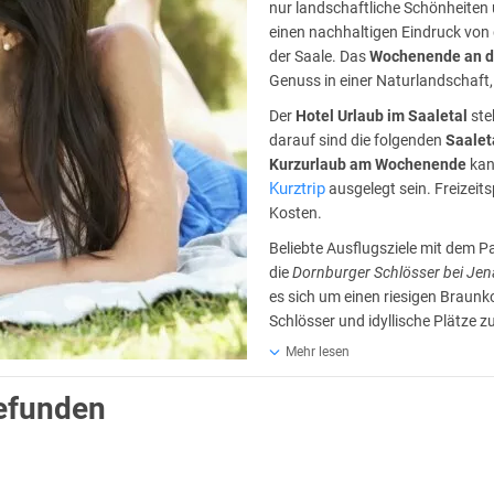
nur landschaftliche Schönheite
einen nachhaltigen Eindruck von 
der Saale. Das
Wochenende an d
Genuss in einer Naturlandschaft, 
Der
Hotel Urlaub im Saaletal
ste
darauf sind die folgenden
Saalet
Kurzurlaub am Wochenende
kan
Kurztrip
ausgelegt sein. Freizeit
Kosten.
Beliebte Ausflugsziele mit dem Pa
die
Dornburger Schlösser bei Jen
es sich um einen riesigen Braunko
Schlösser und idyllische Plätze 
Wo liegt das Saaletal?
Mehr lesen
ilt:
gefunden
ädten Halle an der Saale und Nienburg.