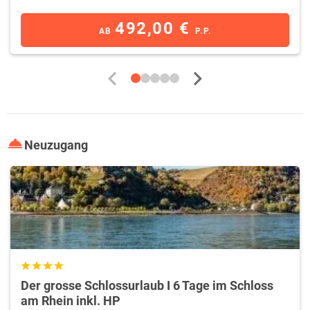
Schlösser & Burgen
492,00 €
AB
P.P.
Taunus
Ebenso einige bedeutende Schlösser können auf einer
Wochenendreise
besichtigt werden. Sehenswert ist darunter
Schloss Braunfels
, das auch als „
Hessisches Märchenschloss
“
bezeichnet wird. Es gilt als schönstes Schloss seiner Art in
Deutschland. In der
Burgruine Freienfels
bei Weinbach finden
alljährlich Ritterspiele statt, die überregional Bekanntheit gewonnen
haben. Als Naturschönheit gelten die
Kubacher Kristallhöhlen
, mit
Neuzugang
schroffen Felsformationen.
Sehenswert sind auf einem
Taunus
Wochenendtrip
die ehemaligen
Residenzschlösser in
Bad Homburg
und
Weilburg
. Auf einer
Taunus
Kurzreise
lohnt sich auch ein Besuch der
Burgen Eppstein
und
Kronberg
in gleichnamigen Städten, denen Museen angeschlossen
sind. Sehenswert sind die Burgruinen
Hohenstein bei Bad
Schwalbach
,
Falkenstein
und
Königstein
sowie die
Burgruine
Schlosshotel
Oberreifenberg
. Erstgenannte wird heute als
bewirtschaftet.
Der grosse Schlossurlaub I 6 Tage im Schloss
Städtetrip
am Rhein inkl. HP