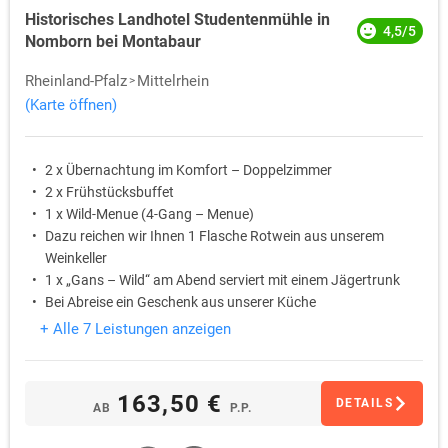
Historisches Landhotel Studentenmühle in
4,5/5
Nomborn bei Montabaur
Rheinland-Pfalz
Mittelrhein
(Karte öffnen)
2 x Übernachtung im Komfort – Doppelzimmer
2 x Frühstücksbuffet
1 x Wild-Menue (4-Gang – Menue)
Dazu reichen wir Ihnen 1 Flasche Rotwein aus unserem
Weinkeller
1 x „Gans – Wild“ am Abend serviert mit einem Jägertrunk
Bei Abreise ein Geschenk aus unserer Küche
+ Alle 7 Leistungen anzeigen
163,50 €
DETAILS
AB
P.P.