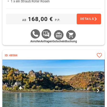
1 x ein Strauß Roter Rosen
Hochzeitstag lässt sich die Gutschein-Bestellung ebenso umsetzen.
Der Gutschein zur Wochenendreise kommt sofort per E-Mail. Einen
Kurzurlaub im Taunus
zu schenken, kommt bei jeder Altersklasse gut
168,00 €
an.
DETAILS
AB
P.P.
Anrufen
Anfragen
Gutschein
Buchung
ID: 48584