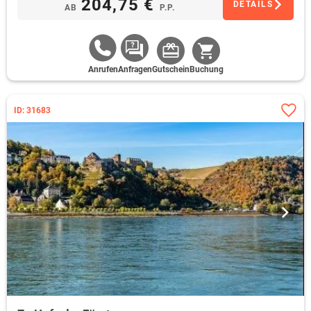
204,75 €
DETAILS
AB
P.P.
Anrufen
Anfragen
Gutschein
Buchung
ID: 31683