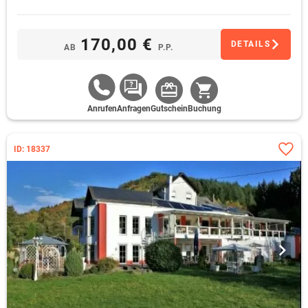
170,00 €
DETAILS
AB
P.P.
Anrufen
Anfragen
Gutschein
Buchung
ID: 18337