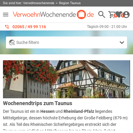
Sie sind hier:
Verwöhnwochenende
Region Taunus
0
0
02065 / 49 ‌99 116
Täglich 09:00 - 21:00 Uhr
Suche filtern
Wochenendtrips zum Taunus
Der Taunus ist ein in
Hessen
und
Rheinland-Pfalz
liegendes
Mittelgebirge, dessen höchste Erhebung der Große Feldberg (879 m)
ist. Als Teil des Rheinischen Schiefergebirges erstreckt sich der
Taunus vom südlichen Mittelhessen bis ins Rhein-Main-Gebiet.