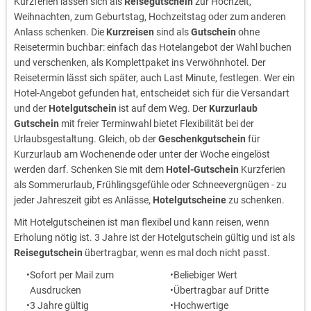
Kurzferien lassen sich als
Reisegutschein
zur Hochzeit,
Weihnachten, zum Geburtstag, Hochzeitstag oder zum anderen
Anlass schenken. Die
Kurzreisen
sind als
Gutschein
ohne
Reisetermin buchbar: einfach das Hotelangebot der Wahl buchen
und verschenken, als Komplettpaket ins Verwöhnhotel. Der
Reisetermin lässt sich später, auch Last Minute, festlegen. Wer ein
Hotel-Angebot gefunden hat, entscheidet sich für die Versandart
und der
Hotelgutschein
ist auf dem Weg. Der
Kurzurlaub
Gutschein
mit freier Terminwahl bietet Flexibilität bei der
Urlaubsgestaltung. Gleich, ob der
Geschenkgutschein
für
Kurzurlaub am Wochenende oder unter der Woche eingelöst
werden darf. Schenken Sie mit dem
Hotel-Gutschein
Kurzferien
als Sommerurlaub, Frühlingsgefühle oder Schneevergnügen - zu
jeder Jahreszeit gibt es Anlässe,
Hotelgutscheine
zu schenken.
Mit Hotelgutscheinen ist man flexibel und kann reisen, wenn
Erholung nötig ist. 3 Jahre ist der Hotelgutschein gültig und ist als
Reisegutschein
übertragbar, wenn es mal doch nicht passt.
Sofort per Mail zum
Beliebiger Wert
Ausdrucken
Übertragbar auf Dritte
3 Jahre gültig
Hochwertige