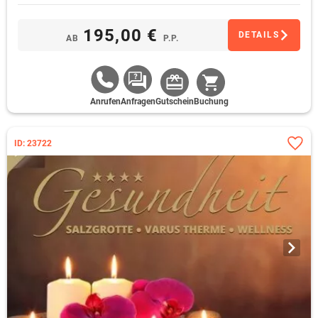
195,00 €
DETAILS
AB
P.P.
Anrufen
Anfragen
Gutschein
Buchung
ID: 23722