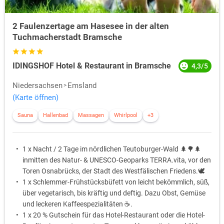
2 Faulenzertage am Hasesee in der alten
Tuchmacherstadt Bramsche
IDINGSHOF Hotel & Restaurant in Bramsche
4,3/5
Niedersachsen
Emsland
(Karte öffnen)
Sauna
Hallenbad
Massagen
Whirlpool
+3
1 x Nacht / 2 Tage im nördlichen Teutoburger-Wald 🌲🌳🌲
inmitten des Natur- & UNESCO-Geoparks TERRA.vita, vor den
Toren Osnabrücks, der Stadt des Westfälischen Friedens.🕊️
1 x Schlemmer-Frühstücksbüfett von leicht bekömmlich, süß,
über vegetarisch, bis kräftig und deftig. Dazu Obst, Gemüse
und leckeren Kaffeespezialitäten ☕️.
1 x 20 % Gutschein für das Hotel-Restaurant oder die Hotel-