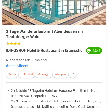
und eine Flamingo Kolonie führt.
Zum Mountainbiking ist die „Grenztour“ angelegt.
Für einen Kurzurlaub auf dem Pferderücken hält die Stadt Rhede
eine Rundtour bereit.
Kunst und Natur werden auf der „Kunstroute“ vereint.
3 Tage Wanderurlaub mit Abendessen im
Fernab von den touristischen Routen führt der Weg durch Ahaus,
Teutoburger Wald
Diepenheim, Haaksbergen und Schöppingen, vorbei an alten Kirchen,
romantischen Wasserschlössern sowie Mühlen, ferner an
zeitgenössischen Skulpturen in ausdrucksstarker Formensprache.
IDINGSHOF Hotel & Restaurant in Bramsche
4,3/5
Die reizvolle Umgebung mit dem Reichtum einer Jahrhunderte alten
Kulturgeschichte in Kombination mit Kunst der Gegenwart, zeichnen
Niedersachsen
Emsland
das Niederländische Grenzgebiet aus.
(Karte öffnen)
Sauna
Hallenbad
Massagen
Whirlpool
+3
2 x Nächte / 3 Tage im Hotel am Hasesee 🌳 mitten im Natur-
und UNESCO Geopark TERRA.vita.
2 x Schlemmer-Frühstücksbüfett von leicht bekömmlich, süß,
über vegetarisch, bis kräftig und deftig. Dazu Obst, Gemüse