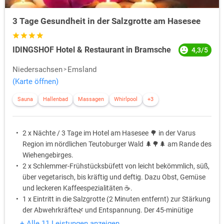
3 Tage Gesundheit in der Salzgrotte am Hasesee
IDINGSHOF Hotel & Restaurant in Bramsche
4,3/5
Niedersachsen
Emsland
(Karte öffnen)
Sauna
Hallenbad
Massagen
Whirlpool
+3
2 x Nächte / 3 Tage im Hotel am Hasesee 🌳 in der Varus
Region im nördlichen Teutoburger Wald 🌲🌳🌲 am Rande des
Wiehengebirges.
2 x Schlemmer-Frühstücksbüfett von leicht bekömmlich, süß,
über vegetarisch, bis kräftig und deftig. Dazu Obst, Gemüse
und leckeren Kaffeespezialitäten ☕️.
1 x Eintritt in die Salzgrotte (2 Minuten entfernt) zur Stärkung
der Abwehrkräfte🌿 und Entspannung. Der 45-minütige
Aufenthalt in der Grotte wirkt wie ein Tag am Meer! 🏖️
+ Alle 11 Leistungen anzeigen