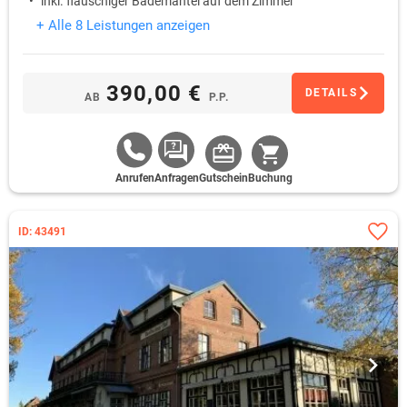
inkl. flauschiger Bademantel auf dem Zimmer
+ Alle 8 Leistungen anzeigen
390,00 €
DETAILS
AB
P.P.
Anrufen
Anfragen
Gutschein
Buchung
ID: 43491