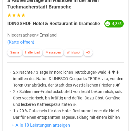
3 Faulenzertage am Hasesee in der alten
Tuchmacherstadt Bramsche
IDINGSHOF Hotel & Restaurant in Bramsche
4,3/5
Niedersachsen
Emsland
(Karte öffnen)
Sauna
Hallenbad
Massagen
Whirlpool
+3
2 x Nächte / 3 Tage im nördlichen Teutoburger-Wald 🌲🌳🌲
inmitten des Natur- & UNESCO-Geoparks TERRA.vita, vor den
Toren Osnabrücks, der Stadt des Westfälischen Friedens.🕊️
2 x Schlemmer-Frühstücksbüfett von leicht bekömmlich, süß,
über vegetarisch, bis kräftig und deftig. Dazu Obst, Gemüse
und leckeren Kaffeespezialitäten ☕️.
1 x 20 % Gutschein für das Hotel-Restaurant oder die Hotel-
Bar für einen entspannten Tagesausklang mit einem kühlen
Bier 🍺 oder Cocktail 🍹 auf der Bar-Terrasse.
+ Alle 10 Leistungen anzeigen
1 x Begrüßungsgetränk nach Wahl am Anreisetag erhalten