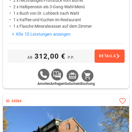
2 x reichhaltiges Frühstück vom Buffet
2 x Halbpension als 3-Gang-Wahl-Menü
1 x Buch von Dr. Lohbeck nach Wahl
1 x Kaffee und Kuchen im Restaurant
1 x Flasche Mineralwasser auf dem Zimmer
+ Alle 10 Leistungen anzeigen
312,00 €
DETAILS
AB
P.P.
Anrufen
Anfragen
Gutschein
Buchung
ID: 34584