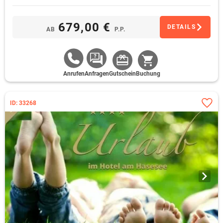
679,00 €
DETAILS
AB
P.P.
Anrufen
Anfragen
Gutschein
Buchung
ID: 33268