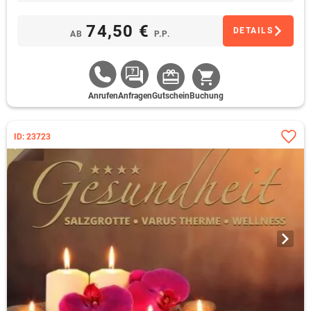
74,50 €
DETAILS
AB
P.P.
Anrufen
Anfragen
Gutschein
Buchung
ID: 23723