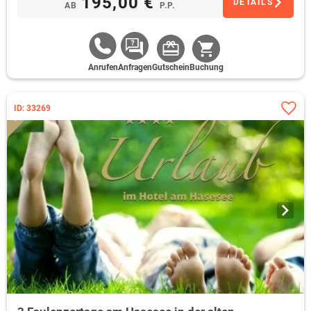
195,00 €
DETAILS
AB
P.P.
Anrufen
Anfragen
Gutschein
Buchung
ID: 33269