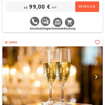
99,00 €
DETAILS
AB
P.P.
Anrufen
Anfragen
Gutschein
Buchung
ID: 24005