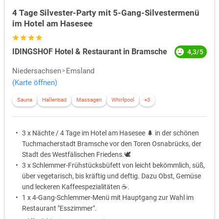
4 Tage Silvester-Party mit 5-Gang-Silvestermenü
im Hotel am Hasesee
IDINGSHOF Hotel & Restaurant in Bramsche
4,3/5
Niedersachsen
Emsland
(Karte öffnen)
Sauna
Hallenbad
Massagen
Whirlpool
+3
3 x Nächte / 4 Tage im Hotel am Hasesee 🌲 in der schönen
Tuchmacherstadt Bramsche vor den Toren Osnabrücks, der
Stadt des Westfälischen Friedens.🕊️
3 x Schlemmer-Frühstücksbüfett von leicht bekömmlich, süß,
über vegetarisch, bis kräftig und deftig. Dazu Obst, Gemüse
und leckeren Kaffeespezialitäten ☕️.
1 x 4-Gang-Schlemmer-Menü mit Hauptgang zur Wahl im
Restaurant "Esszimmer".