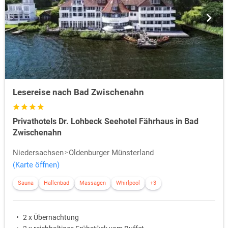
Lesereise nach Bad Zwischenahn
Privathotels Dr. Lohbeck Seehotel Fährhaus in Bad
Zwischenahn
Niedersachsen
Oldenburger Münsterland
(Karte öffnen)
Sauna
Hallenbad
Massagen
Whirlpool
+3
2 x Übernachtung