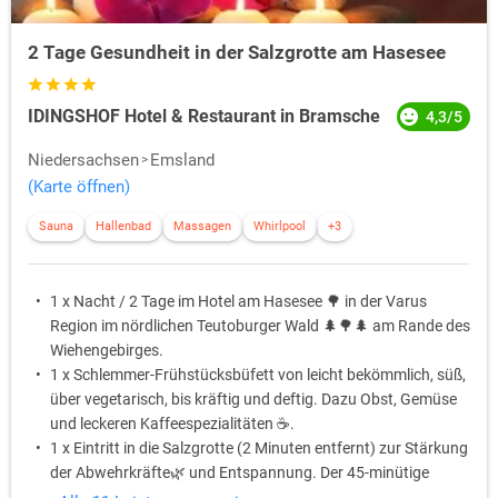
2 Tage Gesundheit in der Salzgrotte am Hasesee
IDINGSHOF Hotel & Restaurant in Bramsche
4,3/5
Niedersachsen
Emsland
(Karte öffnen)
Sauna
Hallenbad
Massagen
Whirlpool
+3
1 x Nacht / 2 Tage im Hotel am Hasesee 🌳 in der Varus
Region im nördlichen Teutoburger Wald 🌲🌳🌲 am Rande des
Wiehengebirges.
1 x Schlemmer-Frühstücksbüfett von leicht bekömmlich, süß,
über vegetarisch, bis kräftig und deftig. Dazu Obst, Gemüse
und leckeren Kaffeespezialitäten ☕️.
1 x Eintritt in die Salzgrotte (2 Minuten entfernt) zur Stärkung
der Abwehrkräfte🌿 und Entspannung. Der 45-minütige
Aufenthalt in der Grotte wirkt wie ein Tag am Meer! 🏖️