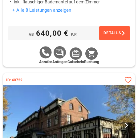
inkl. flauschiger Bademantel auf dem Zimmer
+ Alle 8 Leistungen anzeigen
640,00 €
DETAILS
AB
P.P.
Anrufen
Anfragen
Gutschein
Buchung
ID: 40722