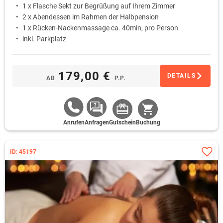
1 x Flasche Sekt zur Begrüßung auf Ihrem Zimmer
2 x Abendessen im Rahmen der Halbpension
1 x Rücken-Nackenmassage ca. 40min, pro Person
inkl. Parkplatz
179,00 €
DETAILS
AB
P.P.
Anrufen
Anfragen
Gutschein
Buchung
ID: 45197