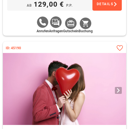
129,00 €
DETAILS
AB
P.P.
Anrufen
Anfragen
Gutschein
Buchung
ID: 45190