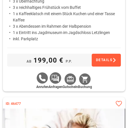
3 x Übernachtung
3 x reichhaltiges Frühstück vom Buffet
1 x Kaffeeklatsch mit einem Stück Kuchen und einer Tasse
Kaffee
3 x Abendessen im Rahmen der Halbpension
1 x Eintritt ins Jagdmuseum im Jagdschloss Letzlingen
inkl. Parkplatz
199,00 €
DETAILS
AB
P.P.
Anrufen
Anfragen
Gutschein
Buchung
ID: 46477