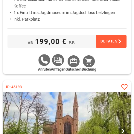
Kaffee
1 x Eintritt ins Jagdmuseum im Jagdschloss Letzlingen
inkl. Parkplatz
199,00 €
DETAILS
AB
P.P.
Anrufen
Anfragen
Gutschein
Buchung
ID: 45193