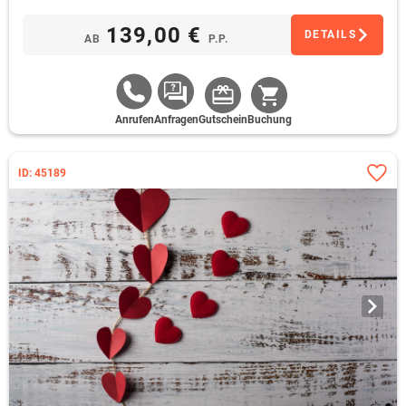
139,00 €
DETAILS
AB
P.P.
Anrufen
Anfragen
Gutschein
Buchung
ID: 45189