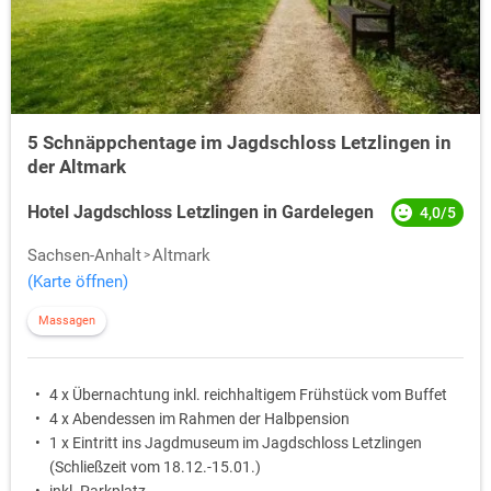
Fachwerkhäuser, reizvolle Schlösser und Herrenhäuser, schöne Parks
und Gärten finden sich an vielen Stellen und Städten in der Altmark.
Traditionsreiche Ortschaften ermöglichen eine Zeitreise ins
Mittelalter. Die
Straße der Romanik
, die
Bismarck-Route
, der
Altmärkische Hanseweg
und eine interessante und unterhaltsame
Museumslandschaften sind die wertvollen Erben der Altmärker, die
5 Schnäppchentage im Jagdschloss Letzlingen in
einem den
Kurzurlaub in der Altmark
in ein romantisches
der Altmark
Geschichtserlebnis eintauchen lassen.
Hotel Jagdschloss Letzlingen in Gardelegen
4,0/5
Sachsen-Anhalt
Altmark
(Karte öffnen)
Massagen
4 x Übernachtung inkl. reichhaltigem Frühstück vom Buffet
4 x Abendessen im Rahmen der Halbpension
1 x Eintritt ins Jagdmuseum im Jagdschloss Letzlingen
(Schließzeit vom 18.12.-15.01.)