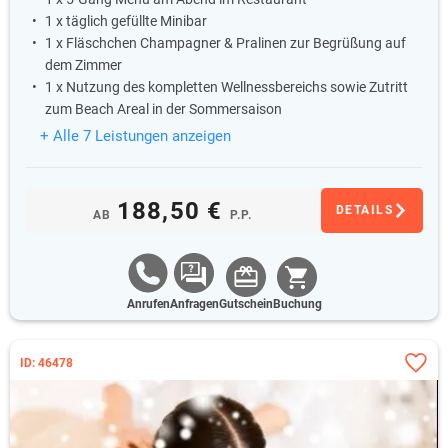
1 x täglich gefüllte Minibar
1 x Fläschchen Champagner & Pralinen zur Begrüßung auf
dem Zimmer
1 x Nutzung des kompletten Wellnessbereichs sowie Zutritt
zum Beach Areal in der Sommersaison
+ Alle 7 Leistungen anzeigen
188,50 €
DETAILS
AB
P.P.
Anrufen
Anfragen
Gutschein
Buchung
ID: 46478