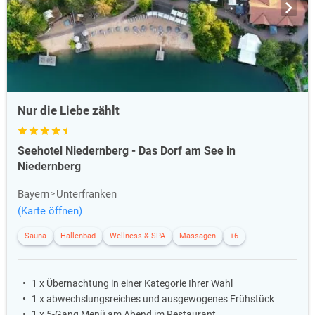
Nur die Liebe zählt
Seehotel Niedernberg - Das Dorf am See in
Niedernberg
Bayern
Unterfranken
(Karte öffnen)
Sauna
Hallenbad
Wellness & SPA
Massagen
+6
1 x Übernachtung in einer Kategorie Ihrer Wahl
1 x abwechslungsreiches und ausgewogenes Frühstück
1 x 5-Gang Menü am Abend im Restaurant