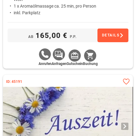
1 x Aromaölmassage ca. 25 min, pro Person
inkl. Parkplatz
165,00 €
DETAILS
AB
P.P.
Anrufen
Anfragen
Gutschein
Buchung
ID: 45191