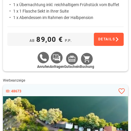
1 x Übernachtung inkl. reichhaltigem Frühstück vom Buffet
1 x 1 Flasche Sekt in Ihrer Suite
1 x Abendessen im Rahmen der Halbpension
89,00 €
DETAILS
AB
P.P.
Anrufen
Anfragen
Gutschein
Buchung
Werbeanzeige
ID: 48673