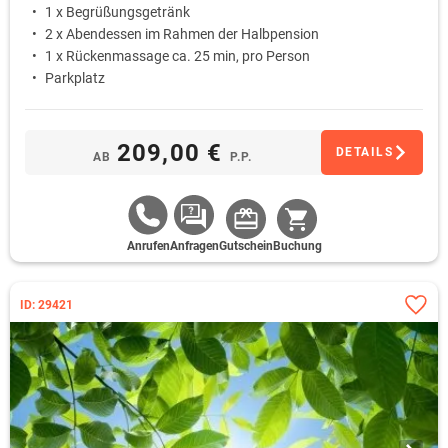
1 x Begrüßungsgetränk
2 x Abendessen im Rahmen der Halbpension
1 x Rückenmassage ca. 25 min, pro Person
Parkplatz
209,00 €
DETAILS
AB
P.P.
Anrufen
Anfragen
Gutschein
Buchung
ID: 29421