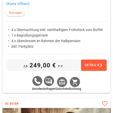
(Karte öffnen)
Massagen
4 x Übernachtung inkl. reichhaltigem Frühstück vom Buffet
1 x Begrüßungsgetränk
4 x Abendessen im Rahmen der Halbpension
inkl. Parkplatz
249,00 €
DETAILS
AB
P.P.
Anrufen
Anfragen
Gutschein
Buchung
ID: 45188