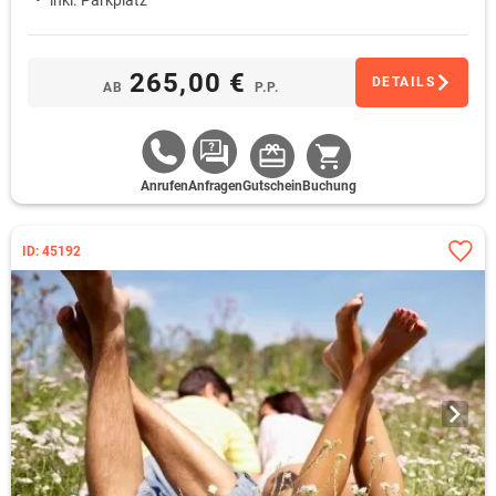
inkl. Parkplatz
265,00 €
DETAILS
AB
P.P.
Anrufen
Anfragen
Gutschein
Buchung
ID: 45192