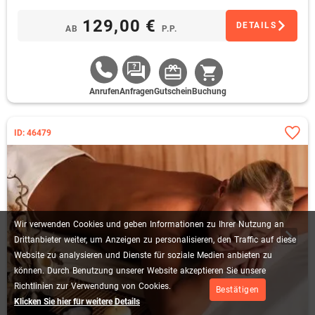
129,00 €
DETAILS
AB
P.P.
Anrufen
Anfragen
Gutschein
Buchung
ID: 46479
Wir
verwenden
Cookies
und
geben
Informationen
zu
Ihrer
Nutzung
an
Drittanbieter
weiter,
um
Anzeigen
zu
personalisieren,
den
Traffic
auf
diese
Website
zu
analysieren
und
Dienste
für
soziale
Medien
anbieten
zu
können.
Durch
Benutzung
unserer
Website
akzeptieren
Sie
unsere
Richtlinien
zur
Verwendung
von
Cookies.
Bestätigen
Klicken Sie hier für weitere Details