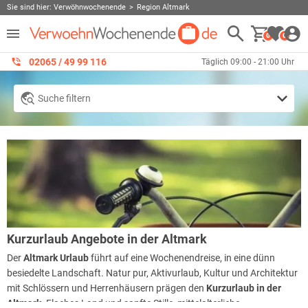
Sie sind hier:
Verwöhnwochenende
Region Altmark
0
0
02065 / 49 ‌99 116
Täglich 09:00 - 21:00 Uhr
Suche filtern
Kurzurlaub Angebote in der Altmark
Der
Altmark Urlaub
führt auf eine Wochenendreise, in eine dünn
besiedelte Landschaft. Natur pur, Aktivurlaub, Kultur und Architektur
mit Schlössern und Herrenhäusern prägen den
Kurzurlaub in der
Altmark
. Flaches Land und sanfte Stille, mittelalterliche