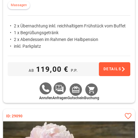
Massagen
2 x Übernachtung inkl. reichhaltigem Frühstück vom Buffet
1 x Begrüßungsgetränk
2 x Abendessen im Rahmen der Halbpension
inkl. Parkplatz
119,00 €
DETAILS
AB
P.P.
Anrufen
Anfragen
Gutschein
Buchung
ID: 29090