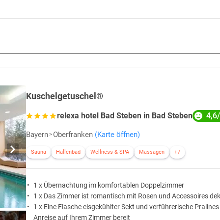
d einer Kurzreise naturnahe Erholung bietet. Der Naturpark Frankenhöhe 
en Charme, herrlich zum Radfahren. Die Landschaft präsentiert sich sowo
ngen im Westen und Norden befindet.
ines Hügellands und liegt südlich des niedrigeren Steigerwalds, östlich 
e Böden sind vergleichsweise sandig. Ehemalige Steinbrüche, die auf einer
teins für den Hausbau dieser Region. Der höchste Berg mit einer Höhe vo
Kuschelgetuschel®
4,6
relexa hotel Bad Steben in Bad Steben
Bayern
Oberfranken
(Karte öffnen)
Sauna
Hallenbad
Wellness & SPA
Massagen
+7
1 x Übernachtung im komfortablen Doppelzimmer
1 x Das Zimmer ist romantisch mit Rosen und Accessoires dek
1 x Eine Flasche eisgekühlter Sekt und verführerische Pralines
Anreise auf Ihrem Zimmer bereit