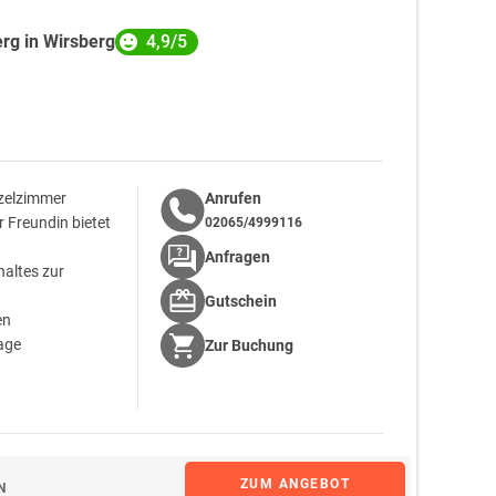
4,9/5
erg in Wirsberg
nzelzimmer
Anrufen
 Freundin bietet
02065/4999116
Anfragen
haltes zur
Gutschein
en
age
Zur
Buchung
ZUM ANGEBOT
N