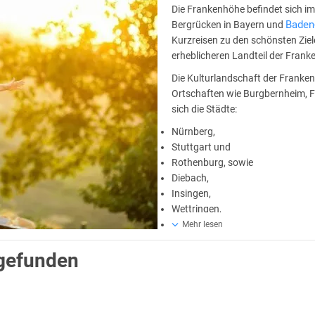
Die Frankenhöhe befindet sich i
Baden
Bergrücken in Bayern und
Kurzreisen zu den schönsten Zie
erheblicheren Landteil der Frank
Die Kulturlandschaft der Franke
Ortschaften wie Burgbernheim, F
sich die Städte:
Nürnberg,
Stuttgart und
Rothenburg, sowie
Diebach,
Insingen,
Wettringen,
Wörnitz,
Mehr lesen
 gefunden
Frankenhöhe einen Steilabfall auf, während sie nach Osten hin flach wird
Buchen und Tannen geprägt, während gen Osten Fichten und Kiefern zu fin