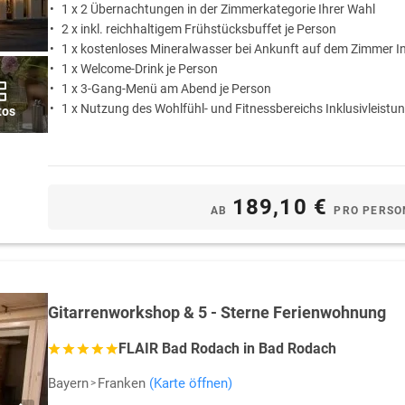
1 x 2 Übernachtungen in der Zimmerkategorie Ihrer Wahl
2 x inkl. reichhaltigem Frühstücksbuffet je Person
1 x kostenloses Mineralwasser bei Ankunft auf dem Zimmer In
1 x Welcome-Drink je Person
1 x 3-Gang-Menü am Abend je Person
1 x Nutzung des Wohlfühl- und Fitnessbereichs Inklusivleistu
tos
189,10 €
AB
PRO PERSO
Gitarrenworkshop & 5 - Sterne Ferienwohnung
FLAIR Bad Rodach in Bad Rodach
Bayern
Franken
(Karte öffnen)