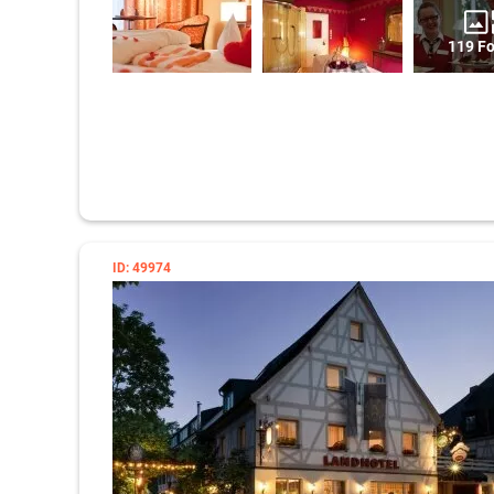
119 F
ID: 49974