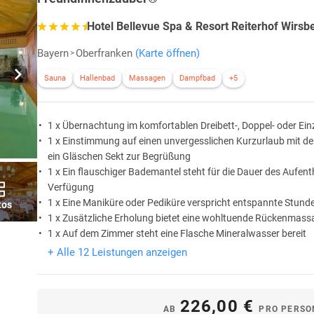
Hotel Bellevue Spa & Resort Reiterhof Wirsb
Bayern
Oberfranken
(Karte öffnen)
Sauna
Hallenbad
Massagen
Dampfbad
+5
1 x Übernachtung im komfortablen Dreibett-, Doppel- oder Ei
1 x Einstimmung auf einen unvergesslichen Kurzurlaub mit der
ein Gläschen Sekt zur Begrüßung
1 x Ein flauschiger Bademantel steht für die Dauer des Aufent
Verfügung
1 x Eine Maniküre oder Pediküre verspricht entspannte Stund
tos
1 x Zusätzliche Erholung bietet eine wohltuende Rückenmass
1 x Auf dem Zimmer steht eine Flasche Mineralwasser bereit
+ Alle 12 Leistungen anzeigen
226,00 €
AB
PRO PERSO