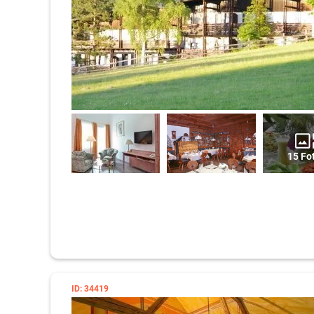
15 Fo
ID: 34419