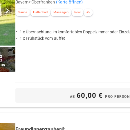
Bayern
Oberfranken
(Karte öffnen)
Sauna
Hallenbad
Massagen
Pool
+5
1 x Übernachtung im komfortablen Doppelzimmer oder Einze
1 x Frühstück vom Buffet
tos
60,00 €
AB
PRO PERSON
Freundinnenzauber®