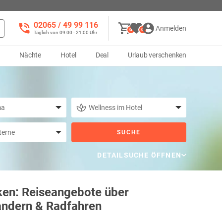
02065 / 49 ‌99 116
Anmelden
0
0
Täglich von 09:00 - 21:00 Uhr
d
Nächte
Hotel
Deal
Urlaub verschenken
SUCHE
DETAILSUCHE ÖFFNEN
ken: Reiseangebote über
andern & Radfahren