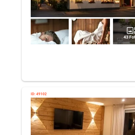
43 Fo
ID: 49102