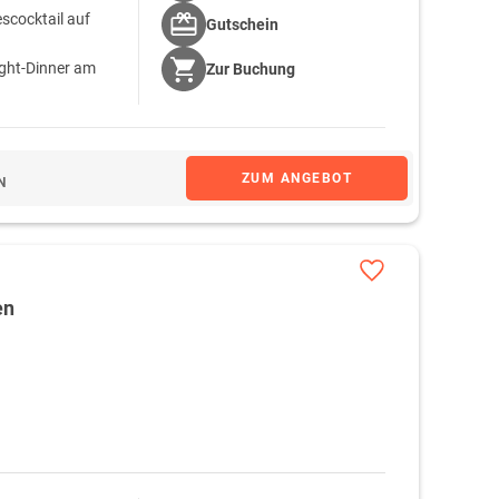
escocktail auf
Gutschein
ight-Dinner am
Zur
Buchung
tück wird Ihnen
ZUM ANGEBOT
N
en