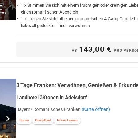
1 x Stimmen Sie sich mit einem fruchtigen oder cremigen Lieb
einen romantischen Abend ein
otos
1 x Lassen Sie sich mit einem romantischen 4-Gang-Candle-L
liebevoll gedeckten Tisch verwöhnen
1 x Schlafen Sie am ersten Morgen ungestört aus … Das Frühs
auf Wunsch als Bettfrühstück auf das Zimmer gebracht
143,00 €
AB
PRO PERSO
3 Tage Franken: Verwöhnen, Genießen & Erkund
Landhotel 3Kronen in Adelsdorf
Bayern
Romantisches Franken
(Karte öffnen)
Sauna
Dampfbad
Infrarotsauna