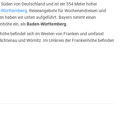
m Süden von Deutschland und ist ein 554 Meter hoher
-Württemberg
. Reiseangebote für Wochenendreisen und
len haben wir unten aufgeführt. Bayern nimmt einen
enhöhe ein, als
Baden-Württemberg
.
nhöhe befindet sich im Westen von Franken und umfasst
lichtenau und Wörnitz. Im Umkreis der Frankenhöhe befinden
.
den sind. Ein Revier, ideal zum Wandern. Einen Teil der