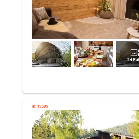
24 Fo
ID: 49595