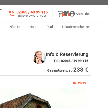
02065 / 49 ‌99 116
Anmelden
0
0
Täglich von 09:00 - 21:00 Uhr
d
Nächte
Hotel
Deal
Urlaub verschenken
Info & Reservierung
Tel.: 02065 / 49 99 116
238 €
Gesamtpreis
:
ab
ID: 23739