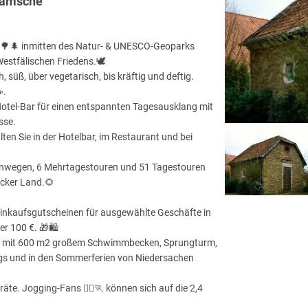
ramsche
🌲🌳🌲 inmitten des Natur- & UNESCO-Geoparks
estfälischen Friedens.🕊️
süß, über vegetarisch, bis kräftig und deftig.
️.
Hotel-Bar für einen entspannten Tagesausklang mit
sse.
en Sie in der Hotelbar, im Restaurant und bei
fernwegen, 6 Mehrtagestouren und 51 Tagestouren
cker Land.🌻
nkaufsgutscheinen für ausgewählte Geschäfte in
r 100 €. 🎁🛍️
fernt) mit 600 m2 großem Schwimmbecken, Sprungturm,
 und in den Sommerferien von Niedersachen
te. Jogging-Fans 🏃‍♀️🏃 können sich auf die 2,4