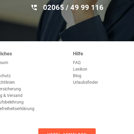
02065 / 49 ‌99 116
liches
Hilfe
ssum
FAQ
Lexikon
chutz
Blog
chtlinien
Urlaubsfinder
ersicherung
g & Versand
ufsbelehrung
efreiheitserklärung