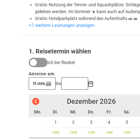
Gratis: Nutzung der Tennis- und Squashplätze. Schläg
geliehen werden. Im Sommer ☀️ kann auch auf Außenpl
Gratis: Hotelparkplatz während des Aufenthalts 🚗 🚙
+1 weitere Leistungen anzeigen
1
. Reisetermin wählen
Ich bin flexibel
Anreise am
bis
Dezember
2026
Mo.
Di.
Mi.
Do.
Fr.
Sa.
1
2
3
4
5
109
€
109
€
129
€
149
€
129
€