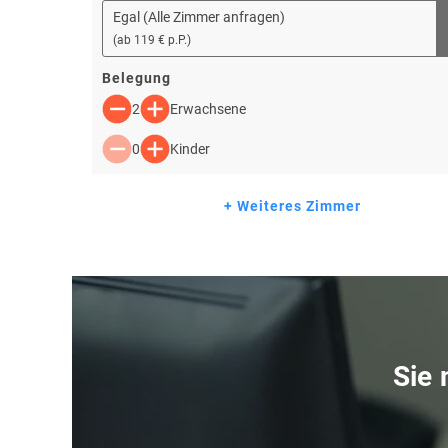
Egal (Alle Zimmer anfragen)
(
ab
119 € p.P.
)
Belegung
2
Erwachsene
0
Kinder
+ Weiteres Zimmer
Sie 