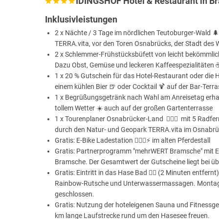
IDINGSHOF Hotel & Restaurant in B
Inklusivleistungen
2 x Nächte / 3 Tage im nördlichen Teutoburger-Wald 
TERRA.vita, vor den Toren Osnabrücks, der Stadt des W
2 x Schlemmer-Frühstücksbüfett von leicht bekömmlich, 
Dazu Obst, Gemüse und leckeren Kaffeespezialitäten ☕
1 x 20 % Gutschein für das Hotel-Restaurant oder die 
einem kühlen Bier 🍺 oder Cocktail 🍹 auf der Bar-Terra
1 x Begrüßungsgetränk nach Wahl am Anreisetag erhalt
tollem Wetter ☀️ auch auf der großen Gartenterrasse
1 x Tourenplaner Osnabrücker-Land 🚴🏾‍♀️ mit 5 Rad
durch den Natur- und Geopark TERRA.vita im Osnabrü
Gratis: E-Bike Ladestation 🚴🏼‍♂️⚡ im alten Pferdestall
Gratis: Partnerprogramm "mehrWERT Bramsche" mit Ei
Bramsche. Der Gesamtwert der Gutscheine liegt bei übe
Gratis: Eintritt in das Hase Bad 🏊‍♀️ (2 Minuten ent
Rainbow-Rutsche und Unterwassermassagen. Montags
geschlossen.
Gratis: Nutzung der hoteleigenen Sauna und Fitnessgerä
km lange Laufstrecke rund um den Hasesee freuen.