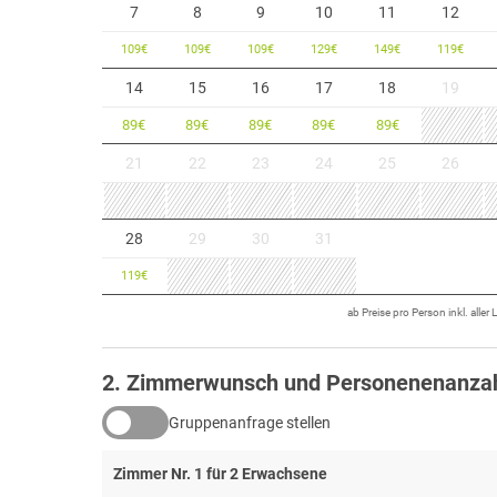
7
8
9
10
11
12
109
€
109
€
109
€
129
€
149
€
119
€
14
15
16
17
18
19
89
€
89
€
89
€
89
€
89
€
21
22
23
24
25
26
28
29
30
31
119
€
ab Preise pro Person inkl. aller
2
. Zimmerwunsch und Personenenanza
Gruppenanfrage stellen
Zimmer Nr.
1
für
2
Erwachsene