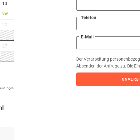
13
89
€
Telefon
20
E-Mail
27
Der Verarbeitung personenbezo
Absenden der Anfrage zu. Die Einwi
UNVERB
 Leistungen
hl