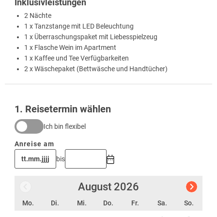
Inklusivleistungen
2 Nächte
1 x Tanzstange mit LED Beleuchtung
1 x Überraschungspaket mit Liebesspielzeug
1 x Flasche Wein im Apartment
1 x Kaffee und Tee Verfügbarkeiten
2 x Wäschepaket (Bettwäsche und Handtücher)
1
. Reisetermin wählen
Ich bin flexibel
Anreise am
bis
August
2026
Mo.
Di.
Mi.
Do.
Fr.
Sa.
So.