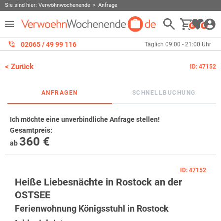
Sie sind hier:
Verwöhnwochenende
Anfrage
0
0
02065 / 49 ‌99 116
Täglich 09:00 - 21:00 Uhr
< Zurück
ID: 47152
ANFRAGEN
SCHNELLBUCHUNG
Ich möchte eine unverbindliche Anfrage stellen!
Gesamtpreis
:
360 €
ab
ID: 47152
Heiße Liebesnächte in Rostock an der
OSTSEE
Ferienwohnung Königsstuhl in Rostock