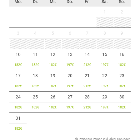
Mo.
Di.
Mi.
Do.
Fr.
Sa.
So.
1
2
3
4
5
6
7
8
9
10
11
12
13
14
15
16
182
€
182
€
182
€
197
€
212
€
197
€
182
€
17
18
19
20
21
22
23
182
€
182
€
182
€
197
€
212
€
197
€
182
€
24
25
26
27
28
29
30
182
€
182
€
182
€
197
€
212
€
197
€
182
€
31
182
€
ab Preise pro Person inkl. aller Leistungen