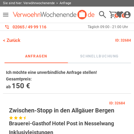
Sie sind hier:
Verwöhnwochenende
Anfrage
0
0
02065 / 49 ‌99 116
Täglich 09:00 - 21:00 Uhr
< Zurück
ID: 32684
ANFRAGEN
SCHNELLBUCHUNG
Ich möchte eine unverbindliche Anfrage stellen!
Gesamtpreis
:
150 €
ab
ID: 32684
Zwischen-Stopp in den Allgäuer Bergen
Brauerei-Gasthof Hotel Post in Nesselwang
Inklusivleistungen