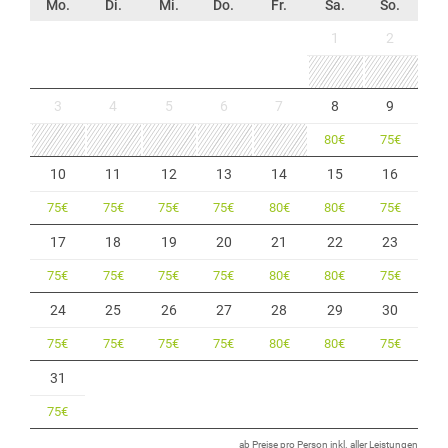
Mo.
Di.
Mi.
Do.
Fr.
Sa.
So.
1
2
3
4
5
6
7
8
9
80
€
75
€
10
11
12
13
14
15
16
75
€
75
€
75
€
75
€
80
€
80
€
75
€
17
18
19
20
21
22
23
75
€
75
€
75
€
75
€
80
€
80
€
75
€
24
25
26
27
28
29
30
75
€
75
€
75
€
75
€
80
€
80
€
75
€
31
75
€
ab Preise pro Person inkl. aller Leistungen