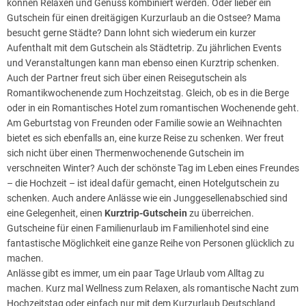
können Relaxen und Genuss kombiniert werden. Oder lieber ein
Gutschein für einen dreitägigen Kurzurlaub an die Ostsee? Mama
besucht gerne Städte? Dann lohnt sich wiederum ein kurzer
Aufenthalt mit dem Gutschein als Städtetrip. Zu jährlichen Events
und Veranstaltungen kann man ebenso einen Kurztrip schenken.
Auch der Partner freut sich über einen Reisegutschein als
Romantikwochenende zum Hochzeitstag. Gleich, ob es in die Berge
oder in ein Romantisches Hotel zum romantischen Wochenende geht.
Am Geburtstag von Freunden oder Familie sowie an Weihnachten
bietet es sich ebenfalls an, eine kurze Reise zu schenken. Wer freut
sich nicht über einen Thermenwochenende Gutschein im
verschneiten Winter? Auch der schönste Tag im Leben eines Freundes
– die Hochzeit – ist ideal dafür gemacht, einen Hotelgutschein zu
schenken. Auch andere Anlässe wie ein Junggesellenabschied sind
eine Gelegenheit, einen
Kurztrip-Gutschein
zu überreichen.
Gutscheine für einen Familienurlaub im Familienhotel sind eine
fantastische Möglichkeit eine ganze Reihe von Personen glücklich zu
machen.
Anlässe gibt es immer, um ein paar Tage Urlaub vom Alltag zu
machen. Kurz mal Wellness zum Relaxen, als romantische Nacht zum
Hochzeitstag oder einfach nur mit dem Kurzurlaub Deutschland