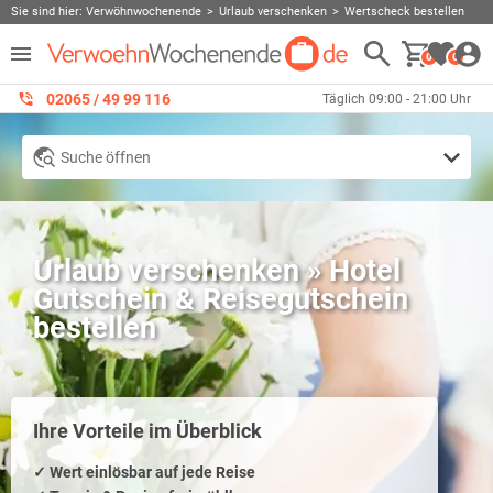
Sie sind hier:
Verwöhnwochenende
Urlaub verschenken
Wertscheck bestellen
0
0
02065 / 49 ‌99 116
Täglich 09:00 - 21:00 Uhr
Suche öffnen
Urlaub verschenken » Hotel
Gutschein & Reisegutschein
bestellen
Ihre Vorteile im Überblick
‭✓ Wert einlösbar auf jede Reise