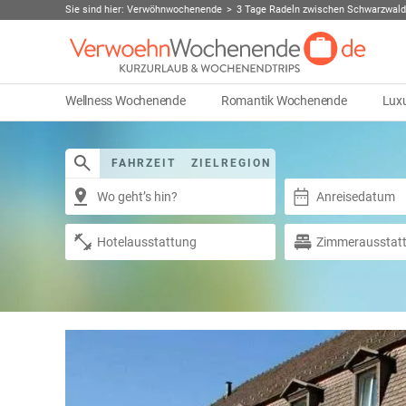
Sie sind hier:
Verwöhnwochenende
3 Tage Radeln zwischen Schwarzwald
Wellness Wochenende
Romantik Wochenende
Lux
FAHRZEIT
ZIELREGION