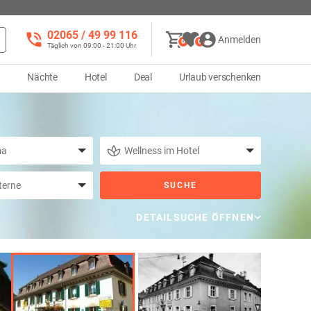
02065 / 49 ‌99 116
Anmelden
0
0
Täglich von 09:00 - 21:00 Uhr
d
Nächte
Hotel
Deal
Urlaub verschenken
SUCHE
DETAILSUCHE ÖFFNEN