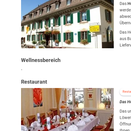
Das
H
werde
abwec
Übern
Das Ho
aus B
Liefer
Wellnessbereich
-
Restaurant
Resta
Das H
Das ur
Löwen.
Öffnun
Ihnen 