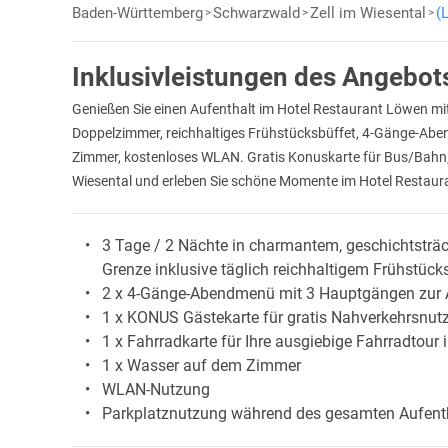
Baden-Württemberg
Schwarzwald
Zell im Wiesental
(
Inklusivleistungen des Angebot
Genießen Sie einen Aufenthalt im Hotel Restaurant Löwen m
Doppelzimmer, reichhaltiges Frühstücksbüffet, 4-Gänge-Ab
Zimmer, kostenloses WLAN. Gratis Konuskarte für Bus/Bahn,
Wiesental und erleben Sie schöne Momente im Hotel Restau
3 Tage / 2 Nächte in charmantem, geschichtstr
Grenze inklusive täglich reichhaltigem Frühstüc
2 x 4-Gänge-Abendmenü mit 3 Hauptgängen zur A
1 x KONUS Gästekarte für gratis Nahverkehrsnu
1 x Fahrradkarte für Ihre ausgiebige Fahrradtour 
1 x Wasser auf dem Zimmer
WLAN-Nutzung
Parkplatznutzung während des gesamten Aufent