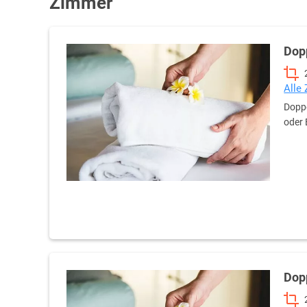
Zimmer
Dop
Alle
Doppe
oder 
Dop