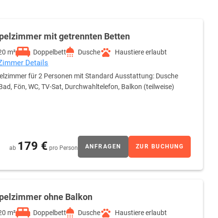
pelzimmer mit getrennten Betten
20 m²
Doppelbett
Dusche
Haustiere erlaubt
 Zimmer Details
lzimmer für 2 Personen mit Standard Ausstattung: Dusche
Bad, Fön, WC, TV-Sat, Durchwahltelefon, Balkon (teilweise)
179 €
ANFRAGEN
ZUR BUCHUNG
ab
pro Person
pelzimmer ohne Balkon
20 m²
Doppelbett
Dusche
Haustiere erlaubt