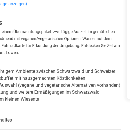
Lage anzeigen)
s
it einem Übernachtungspaket: zweitägige Auszeit im gemütlichen
endmenü mit veganen/vegetarischen Optionen, Wasser auf dem
 Fahrradkarte für Erkundung der Umgebung. Entdecken Sie Zell am
rant Löwen.
ächtigem Ambiente zwischen Schwarzwald und Schweizer
ksbuffet mit hausgemachten Köstlichkeiten
uswahl (vegane und vegetarische Alternativen vorhanden)
tzung und weitere Ermäßigungen im Schwarzwald
im kleinen Wiesental
haltes