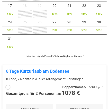
17
18
19
20
21
22
23
539
€
539
€
539
€
539
€
539
€
24
25
26
27
28
29
30
539
€
539
€
539
€
539
€
539
€
31
539
€
Kalender zeigt
ab
Preise für
"
Alle verfügbaren Zimmer
"
8 Tage Kurzurlaub am Bodensee
8 Tage, 7 Nächte inkl. aller Arrangement-Leistungen
Doppelzimmer
539 €
ab
p.P.
1078 €
Gesamtpreis für 2 Personen:
ab