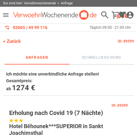
Sie sind hier:
Verwöhnwochenende
Anfrage
0
0
02065 / 49 ‌99 116
Täglich 09:00 - 21:00 Uhr
< Zurück
ID: 49399
ANFRAGEN
SCHNELLBUCHUNG
Ich möchte eine unverbindliche Anfrage stellen!
Gesamtpreis
:
1274 €
ab
ID: 49399
Erholung nach Covid 19 (7 Nächte)
Hotel Běhounek***SUPERIOR in Sankt
Joachimsthal