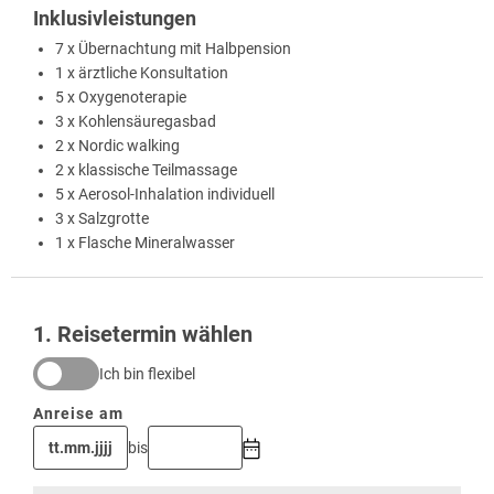
Inklusivleistungen
7 x Übernachtung mit Halbpension
1 x ärztliche Konsultation
5 x Oxygenoterapie
3 x Kohlensäuregasbad
2 x Nordic walking
2 x klassische Teilmassage
5 x Aerosol-Inhalation individuell
3 x Salzgrotte
1 x Flasche Mineralwasser
1
. Reisetermin wählen
Ich bin flexibel
Anreise am
bis