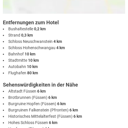
Entfernungen zum Hotel
Bushaltestelle
0,2 km
Strand
0,3 km
Schloss Neuschwanstein
4 km
Schloss Hohenschwangau
4 km
Bahnhof
10 km
Stadtmitte
10 km
Autobahn
10 km
Flughafen
80 km
Sehenswürdigkeiten in der Nähe
Altstadt Füssen
6 km
Brotbrunnen (Füssen)
6 km
Burgruine Hopfen (Füssen)
6 km
Burgruinen Falkenstein (Pfronten)
6 km
Historisches Mittelalterfest (Füssen)
6 km
Hohes Schloss Füssen
6 km