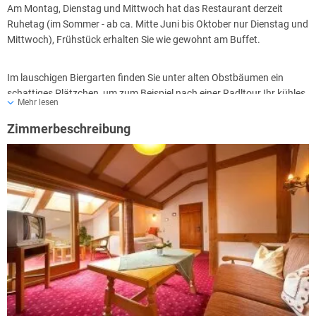
Am Montag, Dienstag und Mittwoch hat das Restaurant derzeit
Ruhetag (im Sommer - ab ca. Mitte Juni bis Oktober nur Dienstag und
Mittwoch), Frühstück erhalten Sie wie gewohnt am Buffet.
Im lauschigen Biergarten finden Sie unter alten Obstbäumen ein
schattiges Plätzchen, um zum Beispiel nach einer Radltour Ihr kühles
Mehr lesen
Bier zu genießen und Ihren Hunger zu stillen. Dabei sind Sie umgeben
von weiten Wiesen mit Blick auf die traumhafte Allgäuer Bergkulisse.
Zimmerbeschreibung