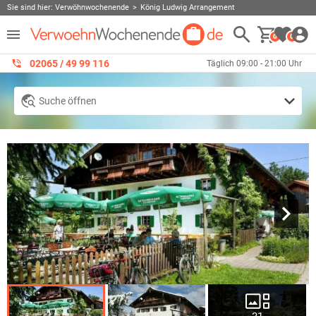
Sie sind hier:
Verwöhnwochenende
König Ludwig Arrangement
0
0
02065 / 49 ‌99 116
Täglich 09:00 - 21:00 Uhr
Suche öffnen