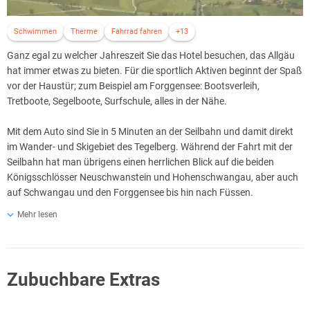
Schwimmen
Therme
Fahrrad fahren
+13
Ganz egal zu welcher Jahreszeit Sie das Hotel besuchen, das Allgäu
hat immer etwas zu bieten. Für die sportlich Aktiven beginnt der Spaß
vor der Haustür; zum Beispiel am Forggensee: Bootsverleih,
Tretboote, Segelboote, Surfschule, alles in der Nähe.
Mit dem Auto sind Sie in 5 Minuten an der Seilbahn und damit direkt
im Wander- und Skigebiet des Tegelberg. Während der Fahrt mit der
Seilbahn hat man übrigens einen herrlichen Blick auf die beiden
Königsschlösser Neuschwanstein und Hohenschwangau, aber auch
auf Schwangau und den Forggensee bis hin nach Füssen.
Mehr lesen
Wandern Sie soweit Sie Ihre Beine tragen - im größten
Naturschutzgebiet Bayerns, dem Ammerwaldgebirge: Alpenlehrpfad
am Tegelberg, Bergsteigen am Säuling und am Tegelberg.
Zubuchbare Extras
Mountainbiking wie es nicht schöner sein könnte. Kühle
Gebirgsbäche inmitten blühender Bergwiesen, hier kann man die
Seele baumeln lassen.