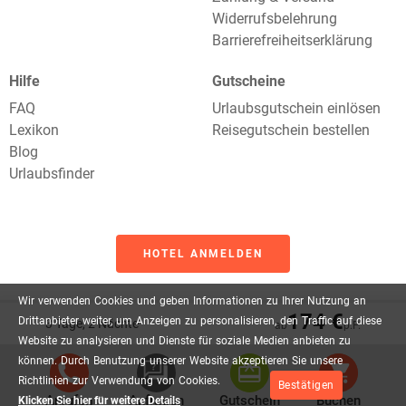
Widerrufsbelehrung
Barrierefreiheitserklärung
Hilfe
Gutscheine
FAQ
Urlaubsgutschein einlösen
Lexikon
Reisegutschein bestellen
Blog
Urlaubsfinder
HOTEL ANMELDEN
Wir
verwenden
Cookies
und
geben
Informationen
zu
Ihrer
Nutzung
an
174 €
Drittanbieter
weiter,
um
Anzeigen
zu
personalisieren,
den
Traffic
auf
diese
3 Tage, 2 Nächte
ab
p.P.
Website
zu
analysieren
und
Dienste
für
soziale
Medien
anbieten
zu
können.
Durch
Benutzung
unserer
Website
akzeptieren
Sie
unsere
Empfehlungen:
Richtlinien
zur
Verwendung
von
Cookies.
Bestätigen
Preise inkl. gesetzlicher MwSt.
Anrufen
Anfragen
Gutschein
Buchen
Klicken Sie hier für weitere Details