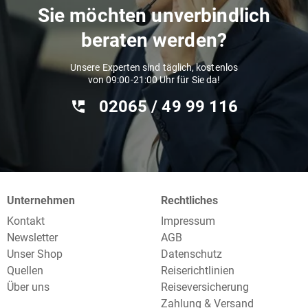
Sie möchten unverbindlich
beraten werden?
Unsere Experten sind täglich, kostenlos
von 09:00-21:00 Uhr für Sie da!
02065 / 49 ‌99 116
Unternehmen
Rechtliches
Kontakt
Impressum
Newsletter
AGB
Unser Shop
Datenschutz
Quellen
Reiserichtlinien
Über uns
Reiseversicherung
Zahlung & Versand