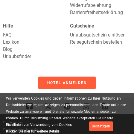
Widerrufsbelehrung
Barrierefreiheitserklärung
Hilfe
Gutscheine
FAQ
Urlaubsgutschein einlösen
Lexikon
Reisegutschein bestellen
Blog
Urlaubsfinder
HOTEL ANMELDEN
Wir
verwenden
Cookies
und
geben
Informationen
zu
Ihrer
Nutzung
an
Drittanbieter
weiter,
um
Anzeigen
zu
personalisieren,
den
Traffic
auf
diese
Website
zu
analysieren
und
Dienste
für
soziale
Medien
anbieten
zu
können.
Durch
Benutzung
unserer
Website
akzeptieren
Sie
unsere
Empfehlungen:
Richtlinien
zur
Verwendung
von
Cookies.
Bestätigen
Preise inkl. gesetzlicher MwSt.
Klicken Sie hier für weitere Details