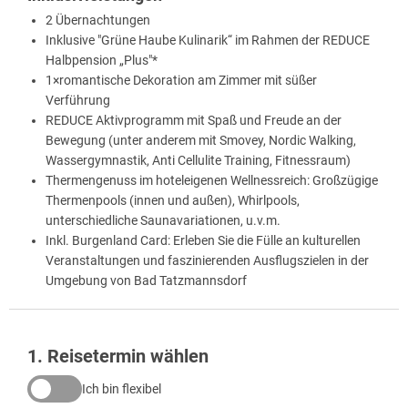
2 Übernachtungen
Inklusive "Grüne Haube Kulinarik“ im Rahmen der REDUCE
Halbpension „Plus"*
1×romantische Dekoration am Zimmer mit süßer
Verführung
REDUCE Aktivprogramm mit Spaß und Freude an der
Bewegung (unter anderem mit Smovey, Nordic Walking,
Wassergymnastik, Anti Cellulite Training, Fitnessraum)
Thermengenuss im hoteleigenen Wellnessreich: Großzügige
Thermenpools (innen und außen), Whirlpools,
unterschiedliche Saunavariationen, u.v.m.
Inkl. Burgenland Card: Erleben Sie die Fülle an kulturellen
Veranstaltungen und faszinierenden Ausflugszielen in der
Umgebung von Bad Tatzmannsdorf
1
. Reisetermin wählen
Ich bin flexibel