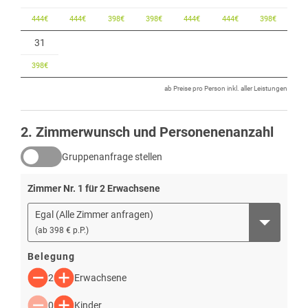
444
€
444
€
398
€
398
€
444
€
444
€
398
€
31
398
€
ab Preise pro Person inkl. aller Leistungen
2
. Zimmerwunsch und Personenenanzahl
Gruppenanfrage stellen
Zimmer Nr.
1
für
2
Erwachsene
Egal (Alle Zimmer anfragen)
(
ab
398 € p.P.
)
Belegung
2
Erwachsene
0
Kinder