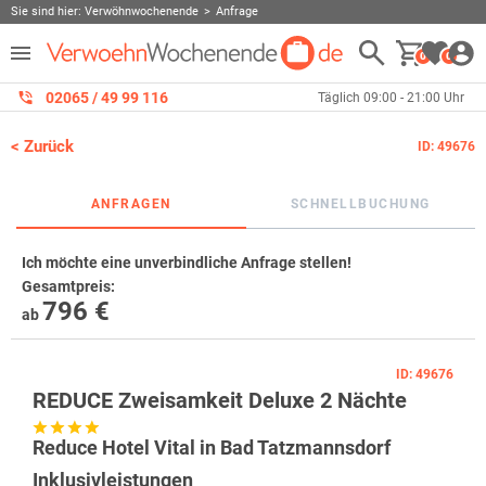
Sie sind hier:
Verwöhnwochenende
Anfrage
0
0
02065 / 49 ‌99 116
Täglich 09:00 - 21:00 Uhr
< Zurück
ID: 49676
ANFRAGEN
SCHNELLBUCHUNG
Ich möchte eine unverbindliche Anfrage stellen!
Gesamtpreis
:
796 €
ab
ID: 49676
REDUCE Zweisamkeit Deluxe 2 Nächte
Reduce Hotel Vital in Bad Tatzmannsdorf
Inklusivleistungen