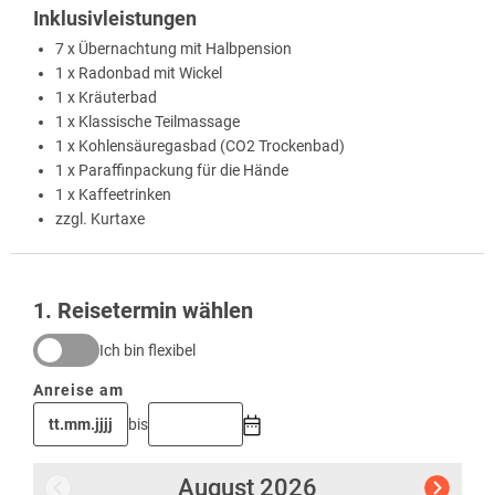
Inklusivleistungen
7 x Übernachtung mit Halbpension
1 x Radonbad mit Wickel
1 x Kräuterbad
1 x Klassische Teilmassage
1 x Kohlensäuregasbad (CO2 Trockenbad)
1 x Paraffinpackung für die Hände
1 x Kaffeetrinken
zzgl. Kurtaxe
1
. Reisetermin wählen
Ich bin flexibel
Anreise am
bis
August
2026