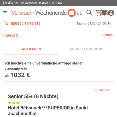
Sie sind hier:
Verwöhnwochenende
Anfrage
0
0
02065 / 49 ‌99 116
Täglich 09:00 - 21:00 Uhr
< Zurück
ID: 49088
ANFRAGEN
SCHNELLBUCHUNG
Ich möchte eine unverbindliche Anfrage stellen!
Gesamtpreis
:
1032 €
ab
ID: 49088
Senior 55+ (6 Nächte)
Hotel Běhounek***SUPERIOR in Sankt
Joachimsthal