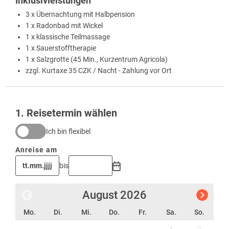
Inklusivleistungen
3 x Übernachtung mit Halbpension
1 x Radonbad mit Wickel
1 x klassische Teilmassage
1 x Sauerstofftherapie
1 x Salzgrotte (45 Min., Kurzentrum Agricola)
zzgl. Kurtaxe 35 CZK / Nacht - Zahlung vor Ort
1
. Reisetermin wählen
Ich bin flexibel
Anreise am
bis
August
2026
Mo.
Di.
Mi.
Do.
Fr.
Sa.
So.