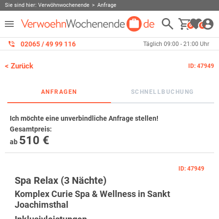
Sie sind hier:
Verwöhnwochenende
Anfrage
0
0
02065 / 49 ‌99 116
Täglich 09:00 - 21:00 Uhr
< Zurück
ID: 47949
ANFRAGEN
SCHNELLBUCHUNG
Ich möchte eine unverbindliche Anfrage stellen!
Gesamtpreis
:
510 €
ab
ID: 47949
Spa Relax (3 Nächte)
Komplex Curie Spa & Wellness in Sankt
Joachimsthal