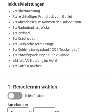
Inklusivleistungen
7 x Übernachtung
7 x reichhaltiges Frühstück vom Buffet
7 x Abendessen im Rahmen der Halbpension
1 x Radonbad mit Wickel
1 x Perlbad
1 x Kräuterbad
1 x klassische Teilmassage
1 x Kohlensäuregasbad ( CO2 Trockenbad )
1 x Paraffinpackungen für die Hände
inkl. WLAN Nutzung im Hotel
1 x Kaffe & Kuchen
1
. Reisetermin wählen
Ich bin flexibel
Anreise am