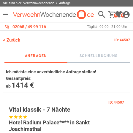
Sie sind hier:
Verwöhnwochenende
Anfrage
0
0
02065 / 49 ‌99 116
Täglich 09:00 - 21:00 Uhr
< Zurück
ID: 44507
ANFRAGEN
SCHNELLBUCHUNG
Ich möchte eine unverbindliche Anfrage stellen!
Gesamtpreis
:
1414 €
ab
ID: 44507
Vital klassik - 7 Nächte
Hotel Radium Palace**** in Sankt
Joachimsthal