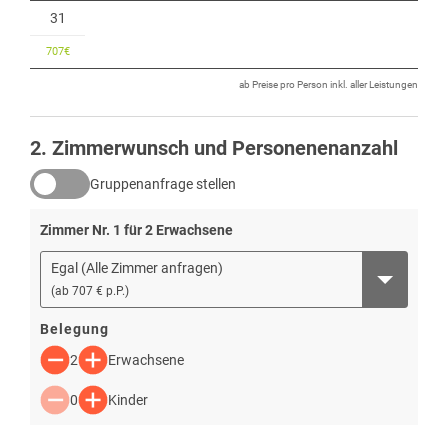
31
707
€
ab Preise pro Person inkl. aller Leistungen
2
. Zimmerwunsch und Personenenanzahl
Gruppenanfrage stellen
Zimmer Nr.
1
für
2
Erwachsene
Egal (Alle Zimmer anfragen)
(
ab
707 € p.P.
)
Belegung
2
Erwachsene
0
Kinder