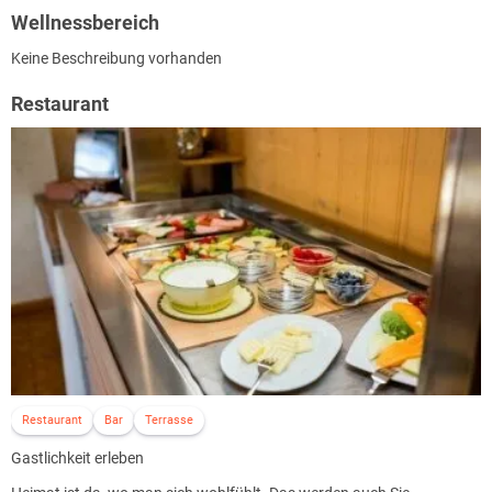
und die zufriedene Müdigkeit nach einer Wanderung.
Wellnessbereich
Es schmeckt nach tausend Spezialitäten,
Keine Beschreibung vorhanden
nach ausgezeichnetem Wein und einem ganz besonderen Schinken.
Restaurant
Vor den inneren Auge tauchen die Berge auf, ein Schwarzwaldhof mit
weit heruntergezogenem Dach - und eine schöne Frau mit Bollenhut...
Träumen Sie schon ?
Dann stellen Sie sich dies alles in einem Raum vor.
Sie betreten Ihre Unterkunft im Schwarzwald.
Ein traditionsreiches Haus, das aber modernen Komfort bietet.
Restaurant
Bar
Terrasse
Gastlichkeit erleben