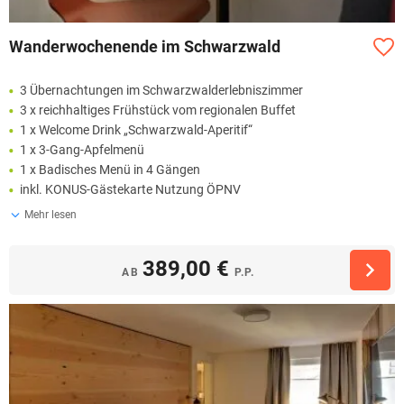
Wanderwochenende im Schwarzwald
3 Übernachtungen im Schwarzwalderlebniszimmer
3 x reichhaltiges Frühstück vom regionalen Buffet
1 x Welcome Drink „Schwarzwald-Aperitif“
1 x 3-Gang-Apfelmenü
1 x Badisches Menü in 4 Gängen
inkl. KONUS-Gästekarte Nutzung ÖPNV
Mehr lesen
389,00 €
AB
P.P.