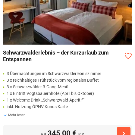
Schwarzwalderlebnis – der Kurzurlaub zum
Entspannen
3 Übernachtungen im Schwarzwalderlebniszimmer
3 x reichhaltiges Frühstück vom regionalen Buffet
3 x Schwarzwälder 3-Gang-Menü
1 x Eintritt Vogtsbauernhöfe (April bis Oktober)
1 x Welcome Drink „Schwarzwald-Aperitif“
inkl. Nutzung ÖPNV Konus Karte
Mehr lesen
345,00 €
AB
P.P.