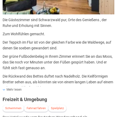
Die Gästezimmer sind Schwarzwald pur, Orte des Genießens , der
Ruhe und Erholung mit Sinnen.
Zum Wohlfühlen gemacht.
Der Teppich im Flur ist von der gleichen Farbe wie die Waldwege, auf
denen Sie soeben gewandert sind.
Der grüne Fußbodenbelag in Ihrem Zimmer erinnert Sie an das Moos,
das Sie noch vor Minuten unter den Füßen gespürt haben. Und er
fühlt sich fast genauso an.
Die Rückwand des Bettes duftet nach Nadelholz. Die Keilförmigen
Bretter sehen aus, als könnten sie von einem langen Leben auf einem
Schwarzwaldhof erzählen.
Mehr lesen
Die natürlich gewellten Ränder und Flächen laden zum
Freizeit & Umgebung
Darüberstreichen ein.
Schwimmen
Fahrrad fahren
Spielplatz
Der Kalkputz der Wände unterstreicht die authentische Anmutung.