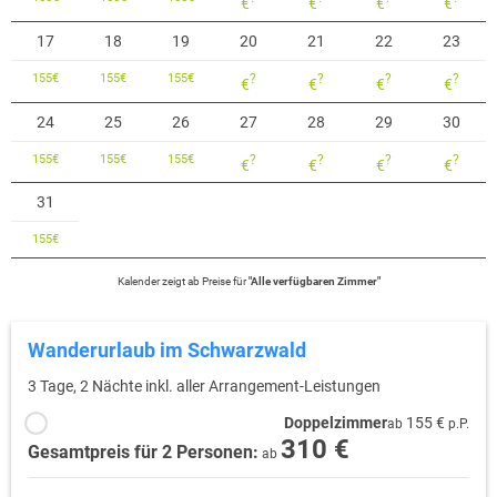
€
€
€
€
Ganz in der Nähe:
17
18
19
20
21
22
23
- Golfclub Gröbernhof
- Schwarzwälder Freilichtmuseum Vogtsbauernhof in Gutach
155
€
155
€
155
€
?
?
?
?
€
€
€
€
- Gutach "Park mit allen Sinnen"
- Alpirsbacher Brauereimuseum
24
25
26
27
28
29
30
- Oberharmersbach "Adventure Minigolfpark"
155
€
155
€
155
€
?
?
?
?
€
€
€
€
- Nordrach "Puppenmuseum"
- Glashütten Wolfach "Erlebnispark Dorotheenhütte"
31
- Mittelalterliche Stadt Gengenbach
155
€
Von hier aus bestens zu erreichen:
Kalender zeigt
ab
Preise für
"
Alle verfügbaren Zimmer
"
- Europa-Park Rust, Europas größter Vergnügungspark
- Stadt Freudenstadt mit "Panormabad"
- Stadt Freiburg
Wanderurlaub im Schwarzwald
- Bodensee, Blumeninsel Mainau und Sea Life Center in Konstanz
- Strasbourg
3 Tage, 2 Nächte inkl. aller Arrangement-Leistungen
- Titisee
Doppelzimmer
155 €
ab
p.P.
- Mummelsee
310 €
Gesamtpreis für 2 Personen:
ab
- Triberger Wasserfälle