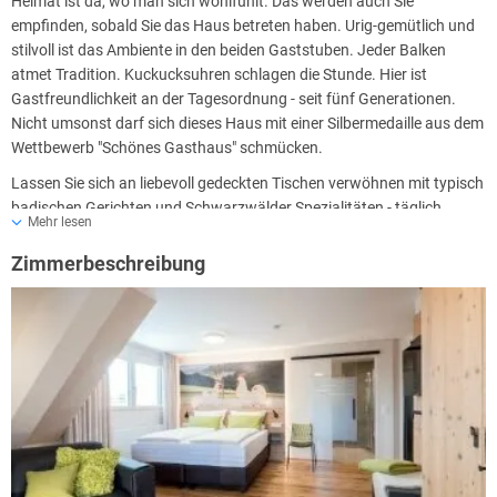
Heimat ist da, wo man sich wohlfühlt. Das werden auch Sie
empfinden, sobald Sie das Haus betreten haben. Urig-gemütlich und
stilvoll ist das Ambiente in den beiden Gaststuben. Jeder Balken
atmet Tradition. Kuckucksuhren schlagen die Stunde. Hier ist
Gastfreundlichkeit an der Tagesordnung - seit fünf Generationen.
Nicht umsonst darf sich dieses Haus mit einer Silbermedaille aus dem
Wettbewerb "Schönes Gasthaus" schmücken.
Lassen Sie sich an liebevoll gedeckten Tischen verwöhnen mit typisch
badischen Gerichten und Schwarzwälder Spezialitäten - täglich
Mehr lesen
frisch, saisonal und aus der Region. Viele Produkte stammen aus
dem eigenen Garten: frischer Salat, Obst und Kräuter. Auch Apfelsaft
Zimmerbeschreibung
und Apfelmost werden selbst hergestellt. Genießen Sie bestes Fleisch
aus dem Schwarzwald. Probieren Sie das Apfelmenü. Kosten Sie
geräucherte Forelle zu knackigem Gartensalat, ein saftiges Steak
vom heimischen Milchkalb, das auf der Zunge zergeht, dazu
hausgemachte Spätzle und Marktgemüse... Zum Abschluss werden
Sie mit einem hausgemachten Tannenhonigparfait oder einer
schmelzend zarten Crème Brûlée verzaubert...
Und hinterher vielleicht ein Schnäpsle aus der Hausbrennerei?