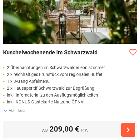
Kuschelwochenende im Schwarzwald
2 Übernachtungen im Schwarzwalderlebniszimmer
2 x reichhaltiges Frühstück vom regionalen Buffet
1 x 3-Gang Apfelmenü
2 x Hausaperitif Schwarzwald zur Begrüßung
inkl. Infomaterial zu den Ausflugsmöglichkeiten
inkl. KONUS-Gästekarte Nutzung ÖPNV
Mehr lesen
209,00 €
AB
P.P.