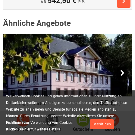
542,50 €
AB
P.P.
Ähnliche Angebote
Wir
verwenden
Cookies
und
geben
Informationen
zu
Ihrer
Nutzung
an
155 €
Drittanbieter
weiter,
um
Anzeigen
zu
personalisieren,
den
Traffic
auf
diese
3 Tage, 2 Nächte
ab
p.P.
Website
zu
analysieren
und
Dienste
für
soziale
Medien
anbieten
zu
können.
Durch
Benutzung
unserer
Website
akzeptieren
Sie
unsere
Route 66 auf schwäbisch
Richtlinien
zur
Verwendung
von
Cookies.
Bestätigen
Anrufen
Anfragen
Gutschein
Buchen
3 Tage, 2 Nächte
Klicken Sie hier für weitere Details