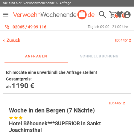
Sie sind hier:
Verwöhnwochenende
Anfrage
0
0
02065 / 49 ‌99 116
Täglich 09:00 - 21:00 Uhr
< Zurück
ID: 44512
ANFRAGEN
SCHNELLBUCHUNG
Ich möchte eine unverbindliche Anfrage stellen!
Gesamtpreis
:
1190 €
ab
ID: 44512
Woche in den Bergen (7 Nächte)
Hotel Běhounek***SUPERIOR in Sankt
Joachimsthal