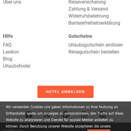
Über uns
Reiseversicherung
Zahlung & Versand
Widerrufsbelehrung
Barrierefreiheitserklärung
Hilfe
Gutscheine
FAQ
Urlaubsgutschein einlösen
Lexikon
Reisegutschein bestellen
Blog
Urlaubsfinder
HOTEL ANMELDEN
Wir
verwenden
Cookies
und
geben
Informationen
zu
Ihrer
Nutzung
an
Drittanbieter
weiter,
um
Anzeigen
zu
personalisieren,
den
Traffic
auf
diese
Website
zu
analysieren
und
Dienste
für
soziale
Medien
anbieten
zu
können.
Durch
Benutzung
unserer
Website
akzeptieren
Sie
unsere
Empfehlungen: