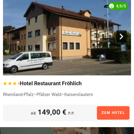
4,9/5
Hotel Restaurant Fröhlich
Rheinland-Pfalz
Pfälzer Wald
Kaiserslautern
149,00 €
ZUM HOTEL
AB
P.P.