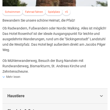
Schwimmen
Fahrrad fahren
Spielplatz
+5
Bewandern Sie unsere schöne Heimat, die Pfalz!
Ob Radwandern, Fußwandern oder Nordic Walking. Alles ist möglich!
Das Hotel Rosenhof ist der ideale Ausgangspunkt für leichte und
ausgedehnte Wanderungen, rund um die "Sickingenstadt" Landstuhl
und die Westpfalz. Das Hotel liegt außerdem direkt am Jacobs Pilger
Weg.
Ob Mühlenwanderweg, Besuch der Burg Nanstein mit
Rundwanderweg, Bismarkturm, St. Andreas Kirche und
Zehntenscheune.
Mehr lesen
Es gibt viel zu sehen und zu erleben:
Rosengarten Zweibrücken, Schuhmuseum Primasens, Otterberg mit
Zisterzienser Abteikirche, Kaiserslautern mit Zinkmuseum und
Haustiere
Gartenschau. Das "Style Outlet Center Zweibrücken" ist nur wenige
Kilometer entfernt und die Wellness Oase "Cubo" in Landstuhl lädt
zum ausspannen und genießen ein.