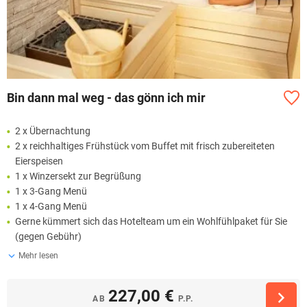
Bin dann mal weg - das gönn ich mir
2 x Übernachtung
2 x reichhaltiges Frühstück vom Buffet mit frisch zubereiteten
Eierspeisen
1 x Winzersekt zur Begrüßung
1 x 3-Gang Menü
1 x 4-Gang Menü
Gerne kümmert sich das Hotelteam um ein Wohlfühlpaket für Sie
(gegen Gebühr)
Mehr lesen
227,00 €
AB
P.P.