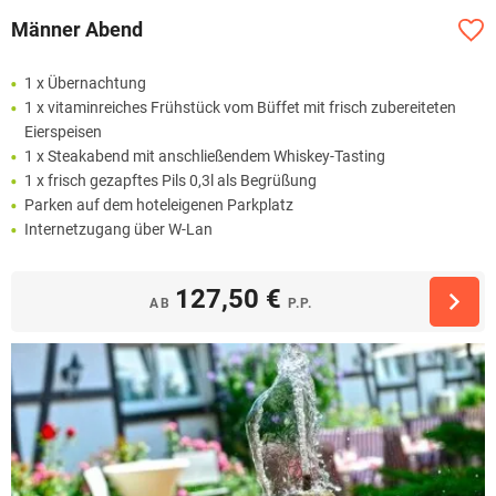
Männer Abend
1 x Übernachtung
1 x vitaminreiches Frühstück vom Büffet mit frisch zubereiteten
Eierspeisen
1 x Steakabend mit anschließendem Whiskey-Tasting
1 x frisch gezapftes Pils 0,3l als Begrüßung
Parken auf dem hoteleigenen Parkplatz
Internetzugang über W-Lan
127,50 €
AB
P.P.