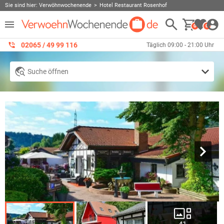
Sie sind hier:
Verwöhnwochenende
Hotel Restaurant Rosenhof
0
0
02065 / 49 ‌99 116
Täglich 09:00 - 21:00 Uhr
Suche öffnen