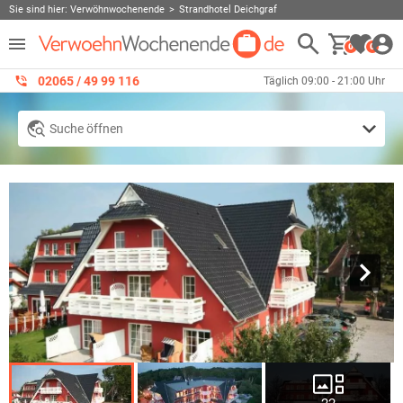
Sie sind hier:
Verwöhnwochenende
Strandhotel Deichgraf
0
0
02065 / 49 ‌99 116
Täglich 09:00 - 21:00 Uhr
Suche öffnen