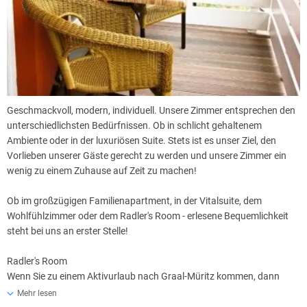
Geschmackvoll, modern, individuell. Unsere Zimmer entsprechen den
unterschiedlichsten Bedürfnissen. Ob in schlicht gehaltenem
Ambiente oder in der luxuriösen Suite. Stets ist es unser Ziel, den
Vorlieben unserer Gäste gerecht zu werden und unsere Zimmer ein
wenig zu einem Zuhause auf Zeit zu machen!
Ob im großzügigen Familienapartment, in der Vitalsuite, dem
Wohlfühlzimmer oder dem Radler's Room - erlesene Bequemlichkeit
steht bei uns an erster Stelle!
Radler's Room
Wenn Sie zu einem Aktivurlaub nach Graal-Müritz kommen, dann
bietet unser Radler's Room Einzelzimmer die perfekte Unterbringung
Mehr lesen
für Sie. Geschmackvoll eingerichtete Zimmer warten auf Sie nach