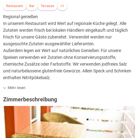
Restaurant
Bar
Terrasse
+1
Regional genießen
In unserem Restaurant wird Wert auf regionale Küche gelegt. Alle
Zutaten werden frisch bei lokalen Händlern eingekauft und täglich
frisch für unsere Gäste zubereitet. Verwendet werden nur
ausgesuchte Zutaten ausgewählter Lieferanten.
Außerdem legen wir Wert auf natürliches Genießen: Für unsere
Speisen verwenden wir Zutaten ohne Konservierungsstoffe,
chemische Zusätze oder Farbstoffe. Wir verwenden jodfreies Salz
und naturbelassene glutenfreie Gewürze. Allein Speck und Schinken
enthalten Nitritpökelsalz.
Mehr lesen
Unser Kaminzimmer bietet Gemütlichkeit im Sommer wie im Winter.
Entspannen Sie bei der Lektüre eines Buches aus unserer Bibliothek.
Zimmerbeschreibung
Das Kaminzimmer eignet sich aber auch für das perfekte Dinner bei
Kerzenlicht oder für ein ruhiges Meeting mit Geschäftspartnern. Für
den kleinen Hunger reichen wir der Jahreszeit entsprechende kleine
Gerichte. Im Herbst und Winter Bratäpfel, dazu gibt es Glühwein,
Punsch oder Feuerzangenbowle.