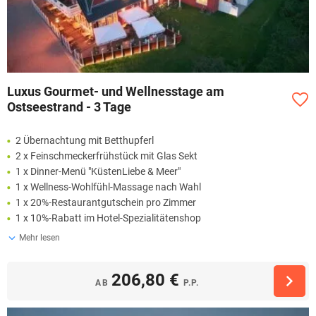
Luxus Gourmet- und Wellnesstage am
Ostseestrand - 3 Tage
2 Übernachtung mit Betthupferl
2 x Feinschmeckerfrühstück mit Glas Sekt
1 x Dinner-Menü "KüstenLiebe & Meer"
1 x Wellness-Wohlfühl-Massage nach Wahl
1 x 20%-Restaurantgutschein pro Zimmer
1 x 10%-Rabatt im Hotel-Spezialitätenshop
Mehr lesen
206,80 €
AB
P.P.