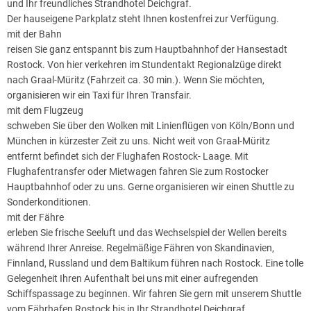
und Ihr freundliches Strandhotel Deichgraf.
Der hauseigene Parkplatz steht Ihnen kostenfrei zur Verfügung.
mit der Bahn
reisen Sie ganz entspannt bis zum Hauptbahnhof der Hansestadt
Rostock. Von hier verkehren im Stundentakt Regionalzüge direkt
nach Graal-Müritz (Fahrzeit ca. 30 min.). Wenn Sie möchten,
organisieren wir ein Taxi für Ihren Transfair.
mit dem Flugzeug
schweben Sie über den Wolken mit Linienflügen von Köln/Bonn und
München in kürzester Zeit zu uns. Nicht weit von Graal-Müritz
entfernt befindet sich der Flughafen Rostock- Laage. Mit
Flughafentransfer oder Mietwagen fahren Sie zum Rostocker
Hauptbahnhof oder zu uns. Gerne organisieren wir einen Shuttle zu
Sonderkonditionen.
mit der Fähre
erleben Sie frische Seeluft und das Wechselspiel der Wellen bereits
während Ihrer Anreise. Regelmäßige Fähren von Skandinavien,
Finnland, Russland und dem Baltikum führen nach Rostock. Eine tolle
Gelegenheit Ihren Aufenthalt bei uns mit einer aufregenden
Schiffspassage zu beginnen. Wir fahren Sie gern mit unserem Shuttle
vom Fährhafen Rostock bis in Ihr Strandhotel Deichgraf.