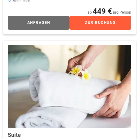
Mehr lesen
Blütenpracht im Sommer. Breite Komfortbetten, extralang,
449 €
sorgen für wunderbares Ausschlafvergnügen. Nach
ab
pro Person
erlebnisreichen Tagen lädt der stilvolle Wohnbereich zur
ANFRAGEN
ZUR BUCHUNG
Erholung ein.
Suite