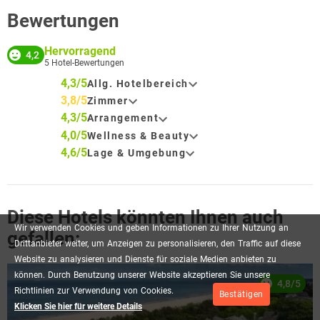
Bewertungen
Hervorragend
4,2
5
Hotel-Bewertungen
4,3/5
Allg. Hotelbereich
3,8/5
Zimmer
4,3/5
Arrangement
4,0/5
Wellness & Beauty
4,6/5
Lage & Umgebung
Diese Hotels könnten Ihnen auch
Wir
verwenden
Cookies
und
geben
Informationen
zu
Ihrer
Nutzung
an
gefallen:
Drittanbieter
weiter,
um
Anzeigen
zu
personalisieren,
den
Traffic
auf
diese
Website
zu
analysieren
und
Dienste
für
soziale
Medien
anbieten
zu
können.
Durch
Benutzung
unserer
Website
akzeptieren
Sie
unsere
4,8/5
Richtlinien
zur
Verwendung
von
Cookies.
Bestätigen
Klicken Sie hier für weitere Details