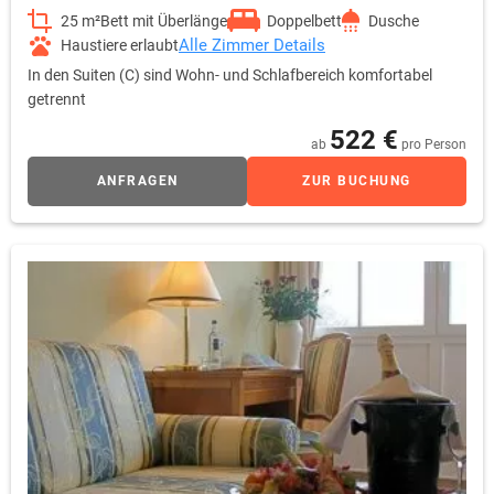
25 m²
Bett mit Überlänge
Doppelbett
Dusche
Alle Zimmer Details
Haustiere erlaubt
In den Suiten (C) sind Wohn- und Schlafbereich komfortabel
getrennt
522 €
ab
pro Person
ANFRAGEN
ZUR BUCHUNG