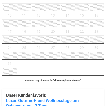
10
11
12
13
14
15
16
17
18
19
20
21
22
23
24
25
26
27
28
29
30
31
Kalender zeigt
ab
Preise für
"
Alle verfügbaren Zimmer
"
Unser Kundenfavorit:
Luxus Gourmet- und Wellnesstage am
Ostseestrand - 3 Tage