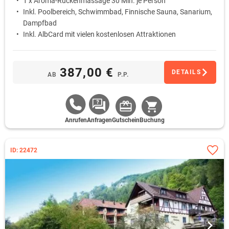
1 x Aroma-Rückenmassage 30 Min. je Person
Inkl. Poolbereich, Schwimmbad, Finnische Sauna, Sanarium,
Dampfbad
Inkl. AlbCard mit vielen kostenlosen Attraktionen
387,00 €
DETAILS
AB
P.P.
Anrufen
Anfragen
Gutschein
Buchung
ID: 22472