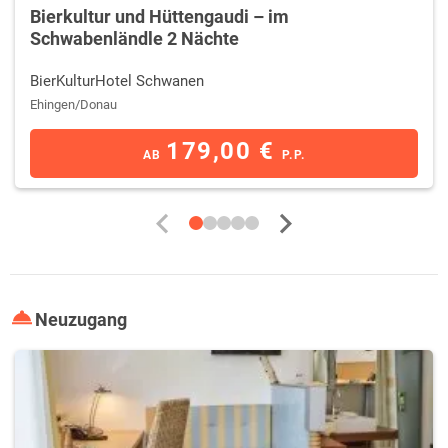
Pferd laden die weite Landschaft, die großen Wälder,
Bierkultur und Hüttengaudi – im
Streuobstwiesen und duftenden Wacholderheiden zu Ausflügen ein.
Schwabenländle 2 Nächte
Traumhafte Ausblicke bieten die die Aussichtstürme auf dem
BierKulturHotel Schwanen
ehemaligen Truppenübungsplatz. Wer will kann sich am
Mobilitätszentrum Münsingen E-Bikes, ausgestattet mit
Ehingen/Donau
Navigationsgeräten, mit denen sich auf verschiedenen Touren - das
179,00 €
Biosphärengebiet erkunden lässt, ausleihen.
AB
P.P.
Im Winter lässt sich die Natur übrigens hervorragend auf Skiern
erleben. Im Frühling und Sommer lädt das
Große Lautertal
zum
Kanufahren ein. Speziell für den ehemaligen Truppenübungsplatz
geschulte Guides eröffnen Interessierten die Besonderheiten der
Natur in der Region und laden zu spannenden Touren ein.
Ein ganz besonderes Ausflugsziel ist die mystische
Wimsener Höhle
.
Neuzugang
Die Besonderheit an dieser Höhle ist, dass man mit einem Boot über
70 Meter in das faszinierende Erdinnere der Höhle hineinfahren kann.
Sehr empfehlenswert ist auch ein Besuch des nahe gelegenen
Haupt-
und Landgestüts Marbach
mit seiner berühmten Araberzucht.