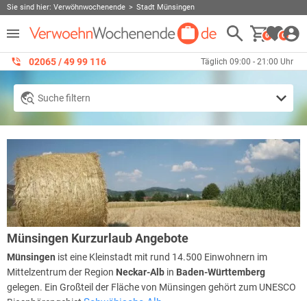
Sie sind hier:
Verwöhnwochenende
Stadt Münsingen
0
0
02065 / 49 ‌99 116
Täglich 09:00 - 21:00 Uhr
Suche filtern
Münsingen Kurzurlaub Angebote
Münsingen
ist eine Kleinstadt mit rund 14.500 Einwohnern im
Mittelzentrum der Region
Neckar-Alb
in
Baden-Württemberg
gelegen. Ein Großteil der Fläche von Münsingen gehört zum UNESCO
Schwäbische Alb
Biosphärengebiet
.