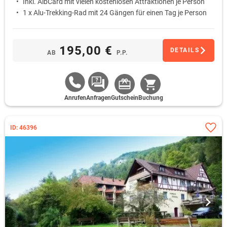
Inkl. AlbCard mit vielen kostenlosen Attraktionen je Person
1 x Alu-Trekking-Rad mit 24 Gängen für einen Tag je Person
195,00 €
DETAILS
AB
P.P.
Anrufen
Anfragen
Gutschein
Buchung
ID: 46396