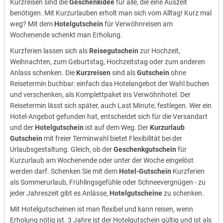
Kurzreisen sind die
Geschenkidee
für alle, die eine Auszeit
benötigen. Mit Kurzurlauben erholt man sich vom Alltag! Kurz mal
weg? Mit dem
Hotelgutschein
für Verwöhnreisen am
Wochenende schenkt man Erholung.
Kurzferien lassen sich als
Reisegutschein
zur Hochzeit,
Weihnachten, zum Geburtstag, Hochzeitstag oder zum anderen
Anlass schenken. Die
Kurzreisen
sind als
Gutschein
ohne
Reisetermin buchbar: einfach das Hotelangebot der Wahl buchen
und verschenken, als Komplettpaket ins Verwöhnhotel. Der
Reisetermin lässt sich später, auch Last Minute, festlegen. Wer ein
Hotel-Angebot gefunden hat, entscheidet sich für die Versandart
und der
Hotelgutschein
ist auf dem Weg. Der
Kurzurlaub
Gutschein
mit freier Terminwahl bietet Flexibilität bei der
Urlaubsgestaltung. Gleich, ob der
Geschenkgutschein
für
Kurzurlaub am Wochenende oder unter der Woche eingelöst
werden darf. Schenken Sie mit dem
Hotel-Gutschein
Kurzferien
als Sommerurlaub, Frühlingsgefühle oder Schneevergnügen - zu
jeder Jahreszeit gibt es Anlässe,
Hotelgutscheine
zu schenken.
Mit Hotelgutscheinen ist man flexibel und kann reisen, wenn
Erholung nötig ist. 3 Jahre ist der Hotelgutschein gültig und ist als