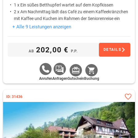
1 x Ein süßes Betthupferl wartet auf dem Kopfkissen
2 x Am Nachmittag lädt das Café zu einem Kaffeekränzchen
mit Kaffee und Kuchen im Rahmen der Seniorenreise ein
2 x Bei einem 3-Gang-Menü am Abend lässt sich der Tag
+ Alle 9 Leistungen anzeigen
entspannt ausklingen
202,00 €
DETAILS
AB
P.P.
Anrufen
Anfragen
Gutschein
Buchung
ID: 31436