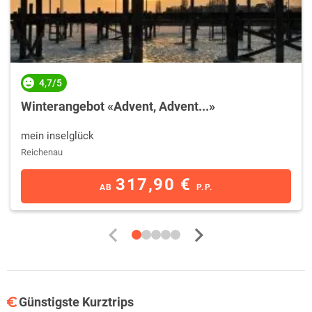
4,7/5
Winterangebot «Advent, Advent...»
mein inselglück
Reichenau
317,90 €
AB
P.P.
Günstigste Kurztrips