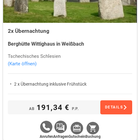
2x Übernachtung
Berghütte Wittighaus in Weißbach
Tschechisches Schlesien
(Karte öffnen)
2 x Übernachtung inklusive Frühstück
191,34 €
DETAILS
AB
P.P.
Anrufen
Anfragen
Gutschein
Buchung