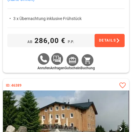
3 x Übernachtung inklusive Frühstück
286,00 €
DETAILS
AB
P.P.
Anrufen
Anfragen
Gutschein
Buchung
ID: 46389