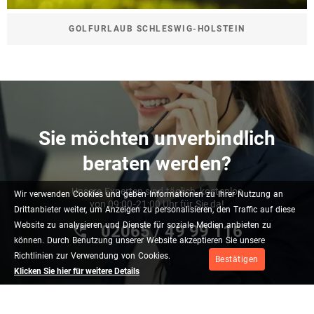
GOLFURLAUB SCHLESWIG-HOLSTEIN
Sie möchten unverbindlich
beraten werden?
Unsere Experten sind täglich, kostenlos
Wir
verwenden
Cookies
und
geben
Informationen
zu
Ihrer
Nutzung
an
von 09:00-21:00 Uhr für Sie da!
Drittanbieter
weiter,
um
Anzeigen
zu
personalisieren,
den
Traffic
auf
diese
Website
zu
analysieren
und
Dienste
für
soziale
Medien
anbieten
zu
02065 / 49 ‌99 116
können.
Durch
Benutzung
unserer
Website
akzeptieren
Sie
unsere
Richtlinien
zur
Verwendung
von
Cookies.
Bestätigen
Klicken Sie hier für weitere Details