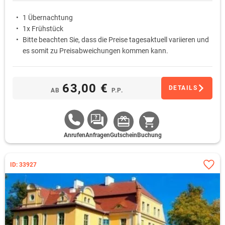
1 Übernachtung
1x Frühstück
Bitte beachten Sie, dass die Preise tagesaktuell variieren und
es somit zu Preisabweichungen kommen kann.
63,00 €
DETAILS
AB
P.P.
Anrufen
Anfragen
Gutschein
Buchung
ID: 33927