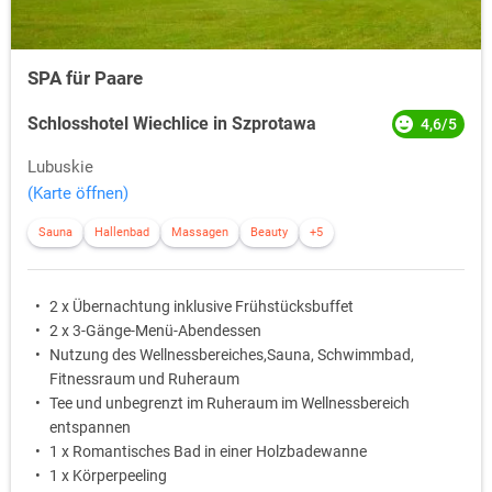
SPA für Paare
Schlosshotel Wiechlice in Szprotawa
4,6/5
Lubuskie
(Karte öffnen)
Sauna
Hallenbad
Massagen
Beauty
+5
2 x Übernachtung inklusive Frühstücksbuffet
2 x 3-Gänge-Menü-Abendessen
Nutzung des Wellnessbereiches,Sauna, Schwimmbad,
Fitnessraum und Ruheraum
Tee und unbegrenzt im Ruheraum im Wellnessbereich
entspannen
1 x Romantisches Bad in einer Holzbadewanne
1 x Körperpeeling