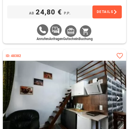
24,80 €
DETAILS
AB
P.P.
Anrufen
Anfragen
Gutschein
Buchung
ID: 48382