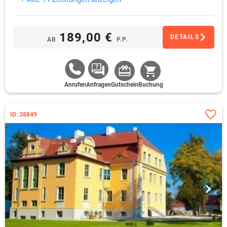
Massage für zwei zur Auswahl: klassisch, entspannend oder
mit warmer aromatischer Kerze.
189,00 €
DETAILS
AB
P.P.
Anrufen
Anfragen
Gutschein
Buchung
ID: 38849