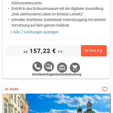
Schlossrestaurants
Eintritt in das Schlossmuseum mit der digitalen Ausstellung
„Drei Jahrhunderte Leben im Schloss Lomnitz“
schneller, drahtloser, kostenloser Internetzugang mit sicherer
Vernetzung auf dem ganzen Gelände
Reservierungsmöglichkeit für Liegestühle in ruhigen Ecken
+ Alle 7 Leistungen anzeigen
des weitläufigen Parks mit Blick auf die Schneekoppe
5% Rabatt auf alle Leinenware im Leinenkaufhaus im
Gutshof
157,22 €
DETAILS
AB
P.P.
Anrufen
Anfragen
Gutschein
Buchung
ID: 48380