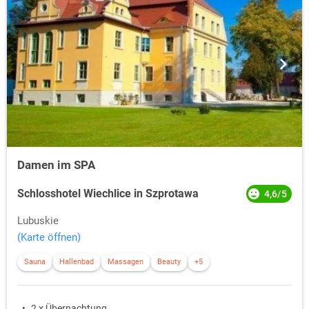
Damen im SPA
Schlosshotel Wiechlice in Szprotawa
4,6/5
Lubuskie
(Karte öffnen)
Sauna
Hallenbad
Massagen
Beauty
+5
2 x Übernachtung