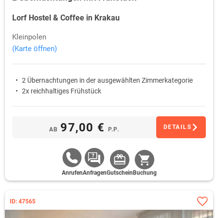
Lorf Hostel & Coffee in Krakau
Kleinpolen
(Karte öffnen)
2 Übernachtungen in der ausgewählten Zimmerkategorie
2x reichhaltiges Frühstück
97,00 €
DETAILS
AB
P.P.
Anrufen
Anfragen
Gutschein
Buchung
ID: 47565