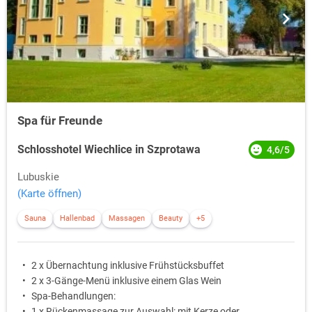
Spa für Freunde
Schlosshotel Wiechlice in Szprotawa
4,6/5
Lubuskie
(Karte öffnen)
Sauna
Hallenbad
Massagen
Beauty
+5
2 x Übernachtung inklusive Frühstücksbuffet
2 x 3-Gänge-Menü inklusive einem Glas Wein
Spa-Behandlungen:
1 x Rückenmassage zur Auswahl: mit Kerze oder