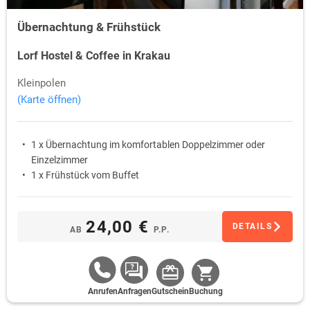
Übernachtung & Frühstück
Lorf Hostel & Coffee in Krakau
Kleinpolen
(Karte öffnen)
1 x Übernachtung im komfortablen Doppelzimmer oder
Einzelzimmer
1 x Frühstück vom Buffet
24,00 €
DETAILS
AB
P.P.
Anrufen
Anfragen
Gutschein
Buchung