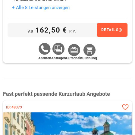
Kostenfreie Parkplätze
+ Alle 8 Leistungen anzeigen
162,50 €
DETAILS
AB
P.P.
Anrufen
Anfragen
Gutschein
Buchung
Fast perfekt passende Kurzurlaub Angebote
ID: 48379