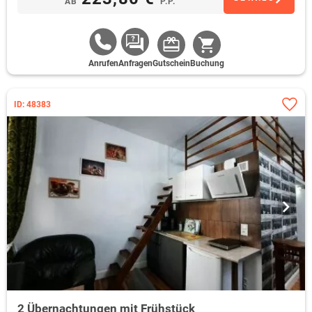
AB
P.P.
Anrufen
Anfragen
Gutschein
Buchung
ID: 48383
2 Übernachtungen mit Frühstück