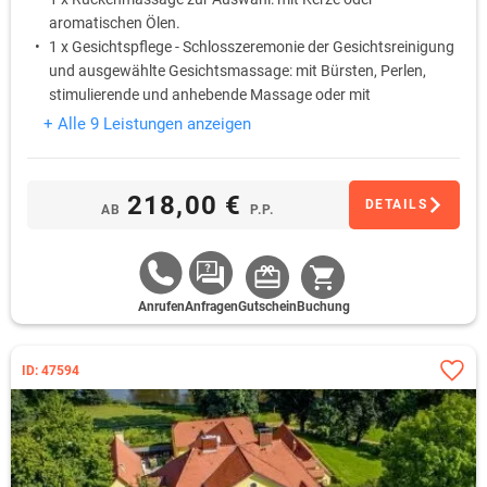
aromatischen Ölen.
1 x Gesichtspflege - Schlosszeremonie der Gesichtsreinigung
und ausgewählte Gesichtsmassage: mit Bürsten, Perlen,
stimulierende und anhebende Massage oder mit
Kräuterstempel
+ Alle 9 Leistungen anzeigen
1 x Parafinpackung für die Hände
218,00 €
DETAILS
AB
P.P.
Anrufen
Anfragen
Gutschein
Buchung
ID: 47594