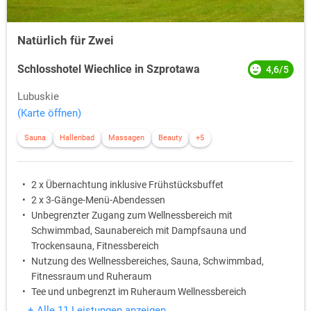
Natürlich für Zwei
Schlosshotel Wiechlice in Szprotawa
4,6/5
Lubuskie
(Karte öffnen)
Sauna
Hallenbad
Massagen
Beauty
+5
2 x Übernachtung inklusive Frühstücksbuffet
2 x 3-Gänge-Menü-Abendessen
Unbegrenzter Zugang zum Wellnessbereich mit
Schwimmbad, Saunabereich mit Dampfsauna und
Trockensauna, Fitnessbereich
Nutzung des Wellnessbereiches, Sauna, Schwimmbad,
Fitnessraum und Ruheraum
Tee und unbegrenzt im Ruheraum Wellnessbereich
entspannen
+ Alle 11 Leistungen anzeigen