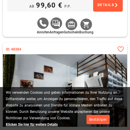
99,60 €
DETAILS
AB
P.P.
Anrufen
Anfragen
Gutschein
Buchung
ID: 48384
Wir
verwenden
Cookies
und
geben
Informationen
zu
Ihrer
Nutzung
an
Drittanbieter
weiter,
um
Anzeigen
zu
personalisieren,
den
Traffic
auf
diese
Website
zu
analysieren
und
Dienste
für
soziale
Medien
anbieten
zu
können.
Durch
Benutzung
unserer
Website
akzeptieren
Sie
unsere
Richtlinien
zur
Verwendung
von
Cookies.
Bestätigen
Klicken Sie hier für weitere Details