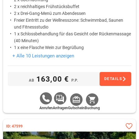
2 x reichhaltiges Frühstücksbuffet
2 x Drei-Gang-Menü zum Abendessen
Freier Eintritt zu der Wellnesszone: Schwimmbad, Saunen
und Fitnessstudio
1 x Schlossbehandlung für das Gesicht oder Rückenmassage
(40 Minuten)
1 x eine Flasche Wein zur Begrüßung
+ Alle 10 Leistungen anzeigen
163,00 €
DETAILS
AB
P.P.
Anrufen
Anfragen
Gutschein
Buchung
ID: 47599