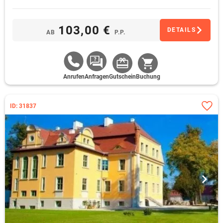
103,00 €
DETAILS
AB
P.P.
Anrufen
Anfragen
Gutschein
Buchung
ID: 31837