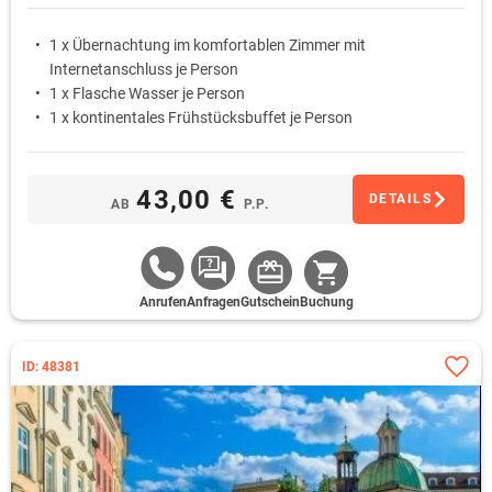
1 x Übernachtung im komfortablen Zimmer mit
Internetanschluss je Person
1 x Flasche Wasser je Person
1 x kontinentales Frühstücksbuffet je Person
43,00 €
DETAILS
AB
P.P.
Anrufen
Anfragen
Gutschein
Buchung
ID: 48381