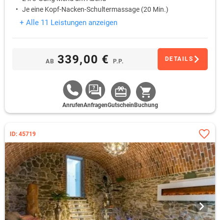
Je eine Kopf-Nacken-Schultermassage (20 Min.)
+ Alle 11 Leistungen anzeigen
339,00 €
DETAILS
AB
P.P.
Anrufen
Anfragen
Gutschein
Buchung
ID: 45719