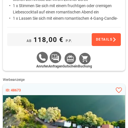
1 x Stimmen Sie sich mit einem fruchtigen oder cremigen
Liebescocktail auf einen romantischen Abend ein
1 x Lassen Sie sich mit einem romantischen 4-Gang-Candle-
Light-Dinner am liebevoll gedeckten Tisch verwöhnen
1 x Schlafen Sie am ersten Morgen ungestört aus … Das
Frühstück wird Ihnen auf Wunsch als Bettfrühstück auf das
118,00 €
DETAILS
AB
P.P.
Zimmer gebracht
Anrufen
Anfragen
Gutschein
Buchung
Werbeanzeige
ID: 48673