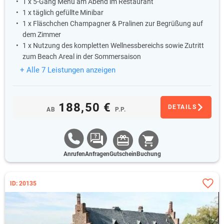
1 x 5-Gang Menü am Abend im Restaurant
1 x täglich gefüllte Minibar
1 x Fläschchen Champagner & Pralinen zur Begrüßung auf
dem Zimmer
1 x Nutzung des kompletten Wellnessbereichs sowie Zutritt
zum Beach Areal in der Sommersaison
+ Alle 7 Leistungen anzeigen
188,50 €
DETAILS
AB
P.P.
Anrufen
Anfragen
Gutschein
Buchung
ID: 20135