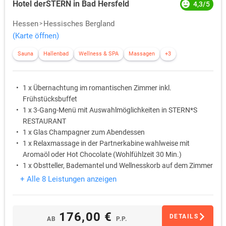
Hotel derSTERN in Bad Hersfeld
4,3/5
Hessen
Hessisches Bergland
(Karte öffnen)
Sauna
Hallenbad
Wellness & SPA
Massagen
+3
1 x Übernachtung im romantischen Zimmer inkl.
Frühstücksbuffet
1 x 3-Gang-Menü mit Auswahlmöglichkeiten in STERN*S
RESTAURANT
1 x Glas Champagner zum Abendessen
1 x Relaxmassage in der Partnerkabine wahlweise mit
Aromaöl oder Hot Chocolate (Wohlfühlzeit 30 Min.)
1 x Obstteller, Bademantel und Wellnesskorb auf dem Zimmer
1 x Nutzung des STERN*S SPA
+ Alle 8 Leistungen anzeigen
176,00 €
DETAILS
AB
P.P.