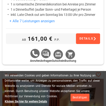
1 x romantische Zimmerdekoration bei Anreise pro Zimmer
1 x Dinnerbuffet (außer Sonn- und Feitertage) je Person
inkl. Late Check out am Sonntag bis 13:00 Uhr pro Zimmer
+ Alle 7 Leistungen anzeigen
161,00 €
DETAILS
AB
P.P.
Anrufen
Anfragen
Gutschein
Buchung
ID: 43204
Wir
verwenden
Cookies
und
geben
Informationen
zu
Ihrer
Nutzung
an
Drittanbieter
weiter,
um
Anzeigen
zu
personalisieren,
den
Traffic
auf
diese
Website
zu
analysieren
und
Dienste
für
soziale
Medien
anbieten
zu
können.
Durch
Benutzung
unserer
Website
akzeptieren
Sie
unsere
Richtlinien
zur
Verwendung
von
Cookies.
Bestätigen
Klicken Sie hier für weitere Details