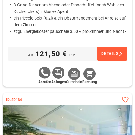
3-Gang-Dinner am Abend oder Dinnerbuffet (nach Wahl des
Küchenchefs) inklusive Aperitif
ein Piccolo Sekt (0,2l) & ein Obstarrangement bei Anreise auf
dem Zimmer
zzgl. Energiekostenpauschale 3,50 € pro Zimmer und Nacht -
diese wird vor Ort berechnet
121,50 €
DETAILS
AB
P.P.
Anrufen
Anfragen
Gutschein
Buchung
ID: 50134