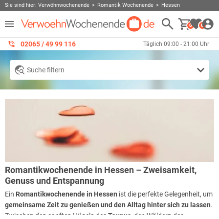
Sie sind hier:
Verwöhnwochenende
Romantik Wochenende
Hessen
0
0
02065 / 49 ‌99 116
Täglich 09:00 - 21:00 Uhr
Suche filtern
Romantikwochenende in Hessen – Zweisamkeit,
Genuss und Entspannung
Ein
Romantikwochenende in Hessen
ist die perfekte Gelegenheit, um
gemeinsame Zeit zu genießen und den Alltag hinter sich zu lassen
.
Zwischen den sanften Hügeln des
Taunus
, den Wäldern des