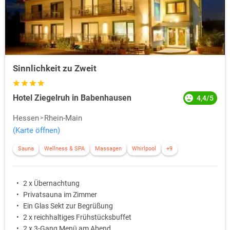
Sinnlichkeit zu Zweit
Hotel Ziegelruh in Babenhausen
4,4/5
Hessen
Rhein-Main
(Karte öffnen)
Sauna
Wellness & SPA
Massagen
Whirlpool
+9
2 x Übernachtung
Privatsauna im Zimmer
Ein Glas Sekt zur Begrüßung
2 x reichhaltiges Frühstücksbuffet
2 x 3-Gang Menü am Abend