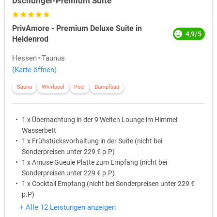
Dschungel-Premium Suite
PrivAmore - Premium Deluxe Suite in
4,9/5
Heidenrod
Hessen
Taunus
(Karte öffnen)
Sauna
Whirlpool
Pool
Dampfbad
1 x Übernachtung in der 9 Welten Lounge im Himmel
Wasserbett
1 x Frühstücksvorhaltung in der Suite (nicht bei
Sonderpreisen unter 229 € p.P)
1 x Amuse Gueule Platte zum Empfang (nicht bei
Sonderpreisen unter 229 € p.P)
1 x Cocktail Empfang (nicht bei Sonderpreisen unter 229 €
p.P)
1 x Private Nutzung der 240qm großzügigen Luxus-Suite
+ Alle 12 Leistungen anzeigen
Alleinige Nutzung der Wellnessanlage mit Außenwhirlpool