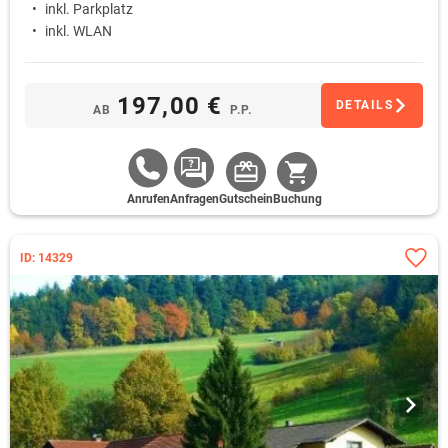
inkl. Parkplatz
inkl. WLAN
197,00 €
DETAILS
AB
P.P.
Anrufen
Anfragen
Gutschein
Buchung
ID: 14329