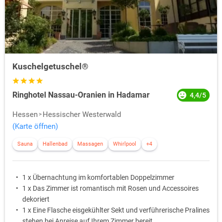
Kuschelgetuschel®
Ringhotel Nassau-Oranien in Hadamar
4,4/5
Hessen
Hessischer Westerwald
(Karte öffnen)
Sauna
Hallenbad
Massagen
Whirlpool
+4
1 x Übernachtung im komfortablen Doppelzimmer
1 x Das Zimmer ist romantisch mit Rosen und Accessoires
dekoriert
1 x Eine Flasche eisgekühlter Sekt und verführerische Pralines
stehen bei Anreise auf Ihrem Zimmer bereit