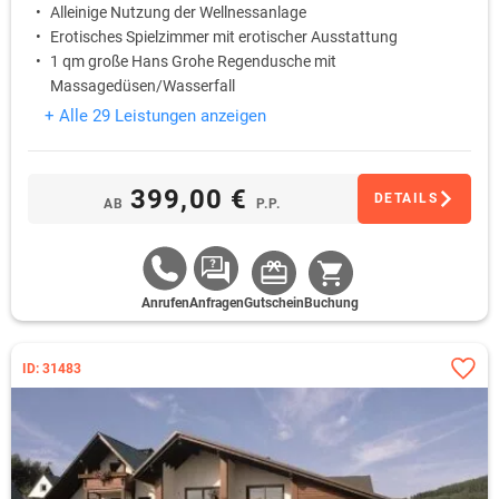
Alleinige Nutzung der Wellnessanlage
Erotisches Spielzimmer mit erotischer Ausstattung
1 qm große Hans Grohe Regendusche mit
Massagedüsen/Wasserfall
+ Alle 29 Leistungen anzeigen
399,00 €
DETAILS
AB
P.P.
Anrufen
Anfragen
Gutschein
Buchung
ID: 31483