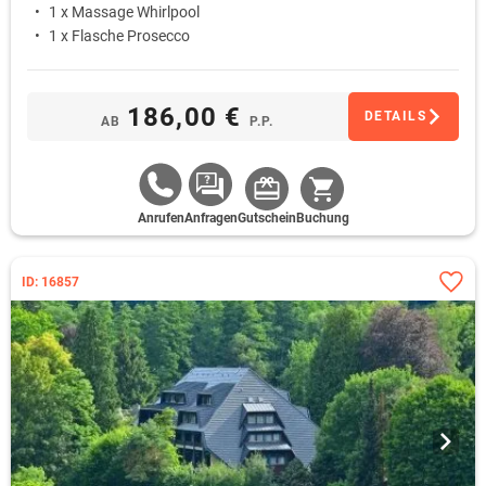
1 x Massage Whirlpool
1 x Flasche Prosecco
186,00 €
DETAILS
AB
P.P.
Anrufen
Anfragen
Gutschein
Buchung
ID: 16857