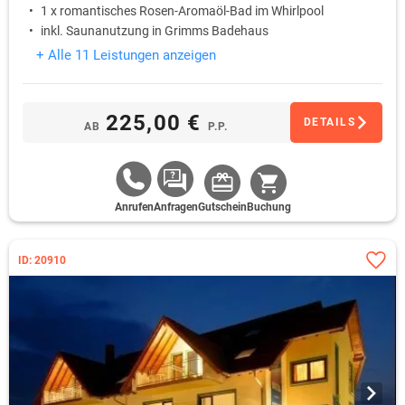
1 x romantisches Rosen-Aromaöl-Bad im Whirlpool
inkl. Saunanutzung in Grimms Badehaus
+ Alle 11 Leistungen anzeigen
225,00 €
DETAILS
AB
P.P.
Anrufen
Anfragen
Gutschein
Buchung
ID: 20910