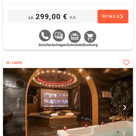
beheizt
299,00 €
DETAILS
AB
P.P.
Anrufen
Anfragen
Gutschein
Buchung
ID: 14099