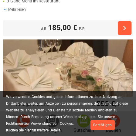
3-Gang Menü im Restaurant
Mehr lesen
185,00 €
AB
P.P.
Wir
verwenden
Cookies
und
geben
Informationen
zu
Ihrer
Nutzung
an
550 €
Drittanbieter
weiter,
um
Anzeigen
zu
personalisieren,
den
Traffic
auf
diese
10 Tage, 9 Nächte
ab
p.P.
Website
zu
analysieren
und
Dienste
für
soziale
Medien
anbieten
zu
können.
Durch
Benutzung
unserer
Website
akzeptieren
Sie
unsere
Richtlinien
zur
Verwendung
von
Cookies.
Bestätigen
Anrufen
Anfragen
Gutschein
Buchen
Klicken Sie hier für weitere Details
4 Tage Wellness-Kurzurlaub in Oberfranken