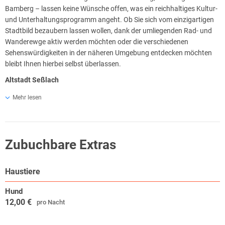
Bamberg – lassen keine Wünsche offen, was ein reichhaltiges Kultur-
und Unterhaltungsprogramm angeht. Ob Sie sich vom einzigartigen
Stadtbild bezaubern lassen wollen, dank der umliegenden Rad- und
Wanderewge aktiv werden möchten oder die verschiedenen
Sehenswürdigkeiten in der näheren Umgebung entdecken möchten
bleibt Ihnen hierbei selbst überlassen.
Altstadt Seßlach
Seßlach, oft auch das „Kleinod des Coburger Landes“ genannt besitzt
Mehr lesen
einen der bedeutendsten historischen Stadtkerne Deutschland.
Lassen Sie sich vom mittelalterlichen Stadtbild der Altstadt verführen
und genießen Sie eine einmalige Ruhe und Gelassenheit, die Sie sonst
nicht finden.
Zubuchbare Extras
Ausflugsziele
Haustiere
Die Umgebung rund um Seßlach bietet Ihnen eine Vielzahl an
Sehenswürdigkeiten und Ausflugszielen – von Burgen über Schlösser
Hund
bis hin zum Wildpark ist für jeden Geschmack etwas dabei.
12,00 €
pro Nacht
Aktiv