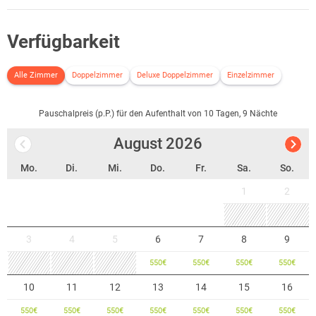
Dank der vielen Rad- und Wanderwege ist es kein Problem in Seßlach
aktiv zu werden. Auch ein reichhaltiges Angebot an Thermen &
Bädern steht Ihnen in näherer Umgebung bereit.
Verfügbarkeit
Shopping
Alle Zimmer
Doppelzimmer
Deluxe Doppelzimmer
Einzelzimmer
Auch zum Shopping lädt die Seßlacher Umgebung ein. Hier steht dem
entspannten Einkaufsbummel in der Altstadt Coburg oder der
Besichtigung verschiedener Outlet und Manufakturen nichts im
Pauschalpreis (p.P.) für den Aufenthalt von 10 Tagen, 9 Nächte
Wege.
August
2026
Mo.
Di.
Mi.
Do.
Fr.
Sa.
So.
1
2
3
4
5
6
7
8
9
550
€
550
€
550
€
550
€
10
11
12
13
14
15
16
550
€
550
€
550
€
550
€
550
€
550
€
550
€