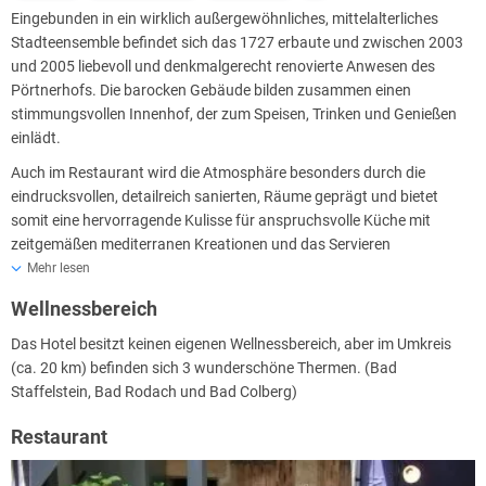
Eingebunden in ein wirklich außergewöhnliches, mittelalterliches
Stadteensemble befindet sich das 1727 erbaute und zwischen 2003
und 2005 liebevoll und denkmalgerecht renovierte Anwesen des
Pörtnerhofs. Die barocken Gebäude bilden zusammen einen
stimmungsvollen Innenhof, der zum Speisen, Trinken und Genießen
einlädt.
Auch im Restaurant wird die Atmosphäre besonders durch die
eindrucksvollen, detailreich sanierten, Räume geprägt und bietet
somit eine hervorragende Kulisse für anspruchsvolle Küche mit
zeitgemäßen mediterranen Kreationen und das Servieren
auserwählter Weine. Dank der ruhigen, historischen Altstadt und der
Mehr lesen
modernen sowie umfangreichen Ausstattung der beiden
Wellnessbereich
Gästehäuser können Sie entspannt übernachten. Sie werden Ihren
Aufenthalt im Pörtnerhof genießen!
Das Hotel besitzt keinen eigenen Wellnessbereich, aber im Umkreis
(ca. 20 km) befinden sich 3 wunderschöne Thermen. (Bad
Staffelstein, Bad Rodach und Bad Colberg)
Restaurant