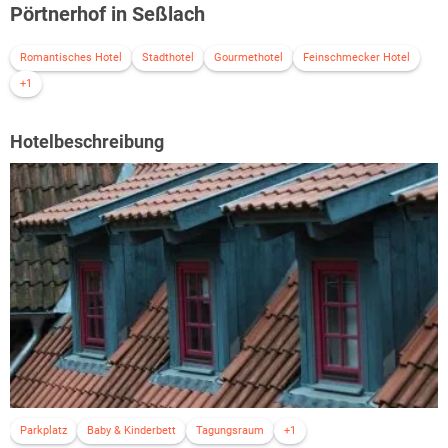
Pörtnerhof in Seßlach
Romantisches Hotel
Stadthotel
Gourmethotel
Feinschmecker Hotel
+1
Hotelbeschreibung
Parkplatz
Baby & Kinderbett
Tagungsraum
+1