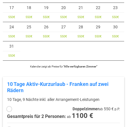
17
18
19
20
21
22
23
550
€
550
€
550
€
550
€
550
€
550
€
550
€
24
25
26
27
28
29
30
550
€
550
€
550
€
550
€
550
€
550
€
550
€
31
550
€
Kalender zeigt
ab
Preise für
"
Alle verfügbaren Zimmer
"
10 Tage Aktiv-Kurzurlaub - Franken auf zwei
Rädern
10 Tage, 9 Nächte inkl. aller Arrangement-Leistungen
Doppelzimmer
550 €
ab
p.P.
1100 €
Gesamtpreis für 2 Personen:
ab