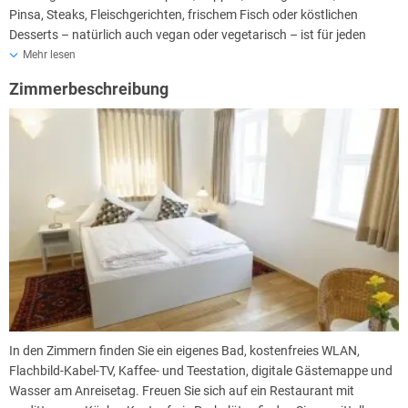
Pinsa, Steaks, Fleischgerichten, frischem Fisch oder köstlichen
Desserts – natürlich auch vegan oder vegetarisch – ist für jeden
Geschmack etwas dabei, egal ob im mehrgängigen Menü oder als
Mehr lesen
Einzelgericht bestellt wird.
Zimmerbeschreibung
Ruhetage im Restaurant: Montags-Mittwochs
In den Zimmern finden Sie ein eigenes Bad, kostenfreies WLAN,
Flachbild-Kabel-TV, Kaffee- und Teestation, digitale Gästemappe und
Wasser am Anreisetag. Freuen Sie sich auf ein Restaurant mit