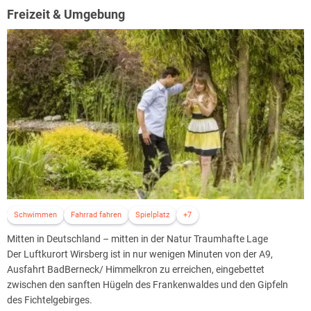
Restaurant natürlich auch Nichtraucherzimmer bereit. Alles Zimmer
Freizeit & Umgebung
sind mit Balkon, Safe und Minibar ausgestattet. Rauchfrei sind z.B.
alle Junior-Suiten. Damit Nichtraucher-Zimmer reserviert werden
können, bitten das Hotel um einen frühzeitigen Hinweis.
Natürlich bieten Haus und Zimmer Ihnen einen Zugang ins Internet
an.
Wählen Sie:
Kostenfreies Surfen in der Internetcorner an der Rezeption
ISDN-Zugang in Ihrem Business-Zimmer
Zugang über HOT-SPOT Wireless-LAN
Schwimmen
Fahrrad fahren
Spielplatz
+7
Mitten in Deutschland – mitten in der Natur Traumhafte Lage
Der Luftkurort Wirsberg ist in nur wenigen Minuten von der A9,
Ausfahrt BadBerneck/ Himmelkron zu erreichen, eingebettet
zwischen den sanften Hügeln des Frankenwaldes und den Gipfeln
des Fichtelgebirges.