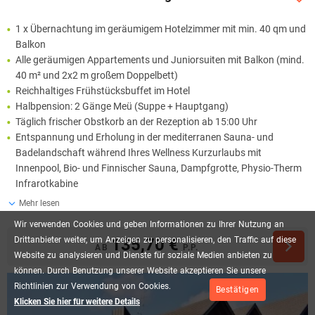
1 x Übernachtung im geräumigem Hotelzimmer mit min. 40 qm und
Balkon
Alle geräumigen Appartements und Juniorsuiten mit Balkon (mind.
40 m² und 2x2 m großem Doppelbett)
Reichhaltiges Frühstücksbuffet im Hotel
Halbpension: 2 Gänge Meü (Suppe + Hauptgang)
Täglich frischer Obstkorb an der Rezeption ab 15:00 Uhr
Entspannung und Erholung in der mediterranen Sauna- und
Badelandschaft während Ihres Wellness Kurzurlaubs mit
Innenpool, Bio- und Finnischer Sauna, Dampfgrotte, Physio-Therm
Infrarotkabine
Mehr lesen
Wir
verwenden
Cookies
und
geben
Informationen
zu
Ihrer
Nutzung
an
Drittanbieter
weiter,
um
Anzeigen
zu
personalisieren,
den
Traffic
auf
diese
135,70 €
AB
P.P.
Website
zu
analysieren
und
Dienste
für
soziale
Medien
anbieten
zu
können.
Durch
Benutzung
unserer
Website
akzeptieren
Sie
unsere
Richtlinien
zur
Verwendung
von
Cookies.
Bestätigen
Klicken Sie hier für weitere Details