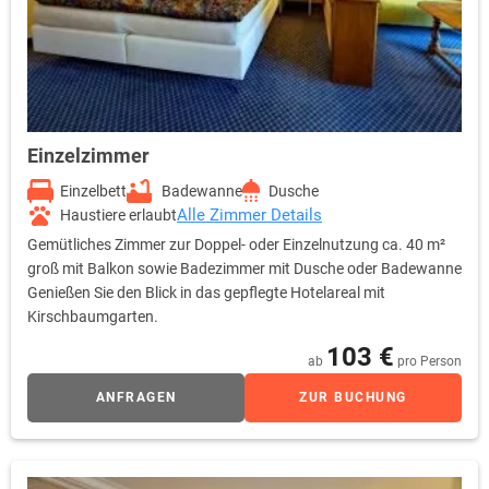
Zusatzleistungen für alle werdenden Mamas – bei Schwangerschafts-
Arrangements:
Kulinarische Köstlichkeiten, die auf Ihre Bedürfnisse in der
Schwangerschaft abgestimmt sind
Große Vielfalt alkoholfreier Getränkekreationen
Ein kompetentes Team der Bellevue Beautyfarm ist speziell für
Einzelzimmer
Behandlungen in der Schwangerschaft geschult.
Einzelbett
Badewanne
Dusche
Seitenschläferkissen für einen erholsamen Schlaf und Entspannung
Alle Zimmer Details
Haustiere erlaubt
der Muskulatur
Gemütliches Zimmer zur Doppel- oder Einzelnutzung ca. 40 m²
verschiedene Schwangerschafts- und Babyliteratur zum Ausleihen
groß mit Balkon sowie Badezimmer mit Dusche oder Badewanne
Genießen Sie den Blick in das gepflegte Hotelareal mit
Kirschbaumgarten.
103 €
ab
pro Person
ANFRAGEN
ZUR BUCHUNG