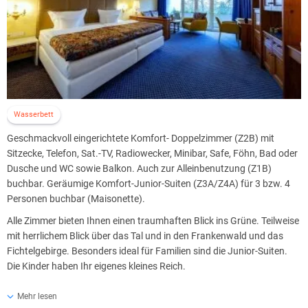
Täglich frischer Obstkorb an der Rezeption ab 15:00 Uhr.
Wasserbett
Geschmackvoll eingerichtete Komfort- Doppelzimmer (Z2B) mit
Sitzecke, Telefon, Sat.-TV, Radiowecker, Minibar, Safe, Föhn, Bad oder
Dusche und WC sowie Balkon. Auch zur Alleinbenutzung (Z1B)
buchbar. Geräumige Komfort-Junior-Suiten (Z3A/Z4A) für 3 bzw. 4
Personen buchbar (Maisonette).
Alle Zimmer bieten Ihnen einen traumhaften Blick ins Grüne. Teilweise
mit herrlichem Blick über das Tal und in den Frankenwald und das
Fichtelgebirge. Besonders ideal für Familien sind die Junior-Suiten.
Die Kinder haben Ihr eigenes kleines Reich.
Für Nichtraucher hält das Hotel neben der rauchfreien Zone im
Mehr lesen