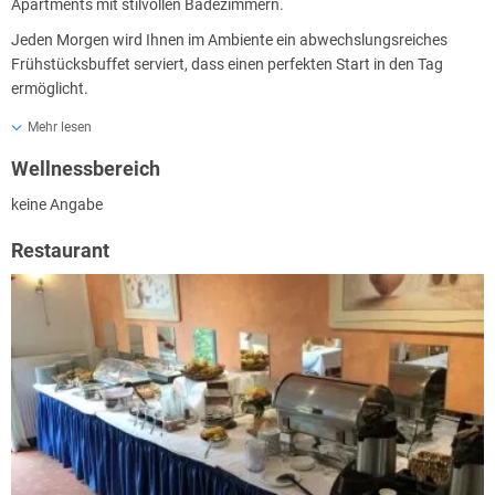
Apartments mit stilvollen Badezimmern.
Jeden Morgen wird Ihnen im Ambiente ein abwechslungsreiches
Frühstücksbuffet serviert, dass einen perfekten Start in den Tag
ermöglicht.
Mehr lesen
Ab dem 03.05.2022 erhebt die Stadt Halberstadt einen Gästebeitrag
Wellnessbereich
von 2,50 € pro Person und Tag.
Der Beitrag ist bei Anreise an der Rezeption bar zu bezahlen.
keine Angabe
Restaurant