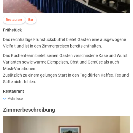
Restaurant
Bar
Frühstück
Das reichhaltige Frühstücksbuffet bietet Gästen eine ausgewogene
Vielfalt und ist in den Zimmerpreisen bereits enthalten.
Das Küchenteam bietet seinen Gästen verschiedene Käse und Wurst
Varianten sowie warme Eierspeisen, Obst und Gemüse als auch
Müsli-Variationen.
Zusätzlich zu einem gelungen Start in den Tag dürfen Kaffee, Tee und
Säfte nicht fehlen.
Restaurant
Mehr lesen
Im Restaurant Casablanca erwartet Sie moderne internationale
Küche mit frischen, saisonalen Produkten. Ob zum Bruch, Buffet,
Zimmerbeschreibung
Kaffee und Kuchen oder zum Abendessen - das Team freut sich
darauf, Sie Willkommen zu heißen!