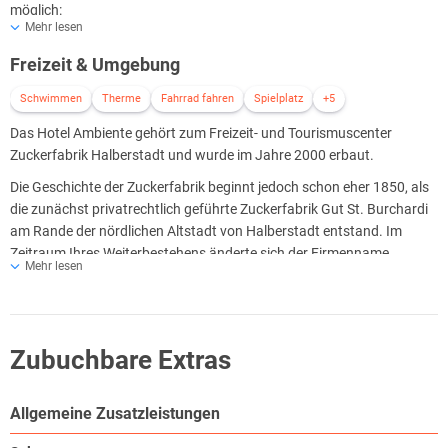
möglich:
Mehr lesen
Eco Class
Freizeit & Umgebung
Standard Class
Comfort Class
Schwimmen
Therme
Fahrrad fahren
Spielplatz
+5
Alle Zimmer sind modern eingerichtet verfügen über einen Fernseher,
Das Hotel Ambiente gehört zum Freizeit- und Tourismuscenter
Telefon, Dusche, WC, und Fön.
Zuckerfabrik Halberstadt und wurde im Jahre 2000 erbaut.
Die Geschichte der Zuckerfabrik beginnt jedoch schon eher 1850, als
die zunächst privatrechtlich geführte Zuckerfabrik Gut St. Burchardi
am Rande der nördlichen Altstadt von Halberstadt entstand. Im
Zeitraum Ihres Weiterbestehens änderte sich der Firmenname
Mehr lesen
mehrfach und firmierte sich in der Zuckerfabrik Ferdinand Heine OHG
Halberstadt, benannt nach Ihrem Gründer Ferdinand Heinrich.
Um 1900 bis 1945 erfolgten umfangreiche Um- und
Erweiterungsbauten.
Zubuchbare Extras
Zudem wurde in damals bestmögliche, technische Ausrüstung
investiert.
Allgemeine Zusatzleistungen
Die Fabrik ist nach 1945 bis zu Ihrer Stilllegung in den 70er Jahren