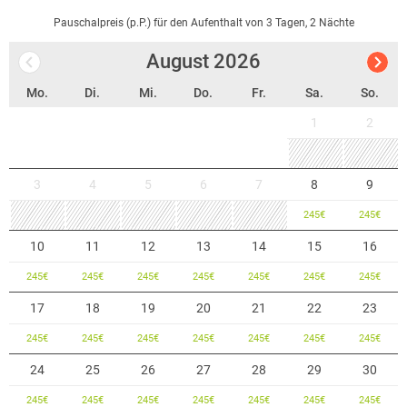
und Tagungsraum,
als auch im modernen Biergarten lecker gespeist und getrunken
Pauschalpreis (p.P.) für den Aufenthalt von 3 Tagen, 2 Nächte
werden.
August
2026
Zum Freizeit- und Tourismuscenter gehören außerdem das 3-Sterne
Hotel Ambiente, die Sport Factory als Fitness- und Sportcenter und
Mo.
Di.
Mi.
Do.
Fr.
Sa.
So.
das Zuckerfabrik Bowlingcenter.
1
2
3
4
5
6
7
8
9
245
€
245
€
10
11
12
13
14
15
16
245
€
245
€
245
€
245
€
245
€
245
€
245
€
17
18
19
20
21
22
23
245
€
245
€
245
€
245
€
245
€
245
€
245
€
24
25
26
27
28
29
30
245
€
245
€
245
€
245
€
245
€
245
€
245
€