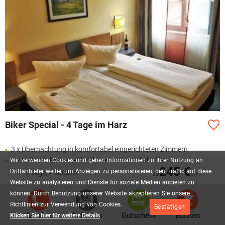
Biker Special - 4 Tage im Harz
3 x Übernachtung in komfortabel eingerichteten Zimmern
3 x Frühstück vom reichhaltigen Frühstücksbuffet
Wir
verwenden
Cookies
und
geben
Informationen
zu
Ihrer
Nutzung
an
245 €
3 x Abendessen im Restaurant Casablanca (1 Hauptgericht zur
Drittanbieter
weiter,
um
Anzeigen
zu
personalisieren,
den
Traffic
auf
diese
3 Tage, 2 Nächte
ab
p.P.
Wahl)
Website
zu
analysieren
und
Dienste
für
soziale
Medien
anbieten
zu
3 x inklusive 0,3l Hasseröder Pils vom Fass
können.
Durch
Benutzung
unserer
Website
akzeptieren
Sie
unsere
Richtlinien
zur
Verwendung
von
Cookies.
Bestätigen
Anrufen
Anfragen
Gutschein
Buchen
Klicken Sie hier für weitere Details