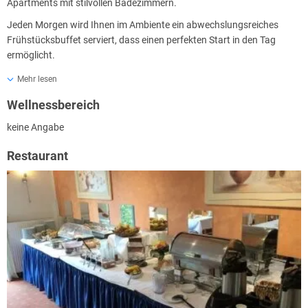
Apartments mit stilvollen Badezimmern.
Jeden Morgen wird Ihnen im Ambiente ein abwechslungsreiches
Frühstücksbuffet serviert, dass einen perfekten Start in den Tag
ermöglicht.
Mehr lesen
Ab dem 03.05.2022 erhebt die Stadt Halberstadt einen Gästebeitrag
Wellnessbereich
von 2,50 € pro Person und Tag.
Der Beitrag ist bei Anreise an der Rezeption bar zu bezahlen.
keine Angabe
Restaurant