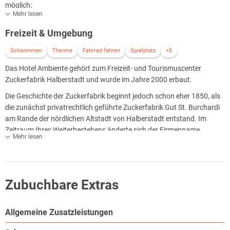
möglich:
Mehr lesen
Eco Class
Freizeit & Umgebung
Standard Class
Comfort Class
Schwimmen
Therme
Fahrrad fahren
Spielplatz
+5
Alle Zimmer sind modern eingerichtet verfügen über einen Fernseher,
Das Hotel Ambiente gehört zum Freizeit- und Tourismuscenter
Telefon, Dusche, WC, und Fön.
Zuckerfabrik Halberstadt und wurde im Jahre 2000 erbaut.
Die Geschichte der Zuckerfabrik beginnt jedoch schon eher 1850, als
die zunächst privatrechtlich geführte Zuckerfabrik Gut St. Burchardi
am Rande der nördlichen Altstadt von Halberstadt entstand. Im
Zeitraum Ihres Weiterbestehens änderte sich der Firmenname
Mehr lesen
mehrfach und firmierte sich in der Zuckerfabrik Ferdinand Heine OHG
Halberstadt, benannt nach Ihrem Gründer Ferdinand Heinrich.
Um 1900 bis 1945 erfolgten umfangreiche Um- und
Erweiterungsbauten.
Zubuchbare Extras
Zudem wurde in damals bestmögliche, technische Ausrüstung
investiert.
Allgemeine Zusatzleistungen
Die Fabrik ist nach 1945 bis zu Ihrer Stilllegung in den 70er Jahren