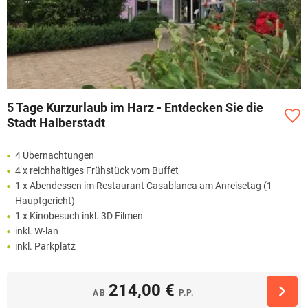
5 Tage Kurzurlaub im Harz - Entdecken Sie die
Stadt Halberstadt
4 Übernachtungen
4 x reichhaltiges Frühstück vom Buffet
1 x Abendessen im Restaurant Casablanca am Anreisetag (1
Hauptgericht)
1 x Kinobesuch inkl. 3D Filmen
inkl. W-lan
inkl. Parkplatz
214,00 €
AB
P.P.