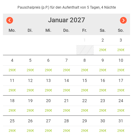
und Tagungsraum,
als auch im modernen Biergarten lecker gespeist und getrunken
Pauschalpreis (p.P.) für den Aufenthalt von 5 Tagen, 4 Nächte
werden.
Januar
2027
Zum Freizeit- und Tourismuscenter gehören außerdem das 3-Sterne
Hotel Ambiente, die Sport Factory als Fitness- und Sportcenter und
Mo.
Di.
Mi.
Do.
Fr.
Sa.
So.
das Zuckerfabrik Bowlingcenter.
1
2
3
290
€
290
€
4
5
6
7
8
9
10
290
€
290
€
290
€
290
€
290
€
290
€
290
€
11
12
13
14
15
16
17
290
€
290
€
290
€
290
€
290
€
290
€
290
€
18
19
20
21
22
23
24
290
€
290
€
290
€
290
€
290
€
290
€
290
€
25
26
27
28
29
30
31
290
€
290
€
290
€
290
€
290
€
290
€
290
€