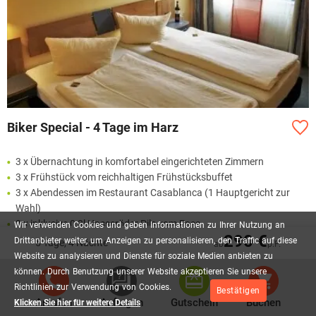
Biker Special - 4 Tage im Harz
3 x Übernachtung in komfortabel eingerichteten Zimmern
3 x Frühstück vom reichhaltigen Frühstücksbuffet
3 x Abendessen im Restaurant Casablanca (1 Hauptgericht zur
Wahl)
3 x inklusive 0,3l Hasseröder Pils vom Fass
Wir
verwenden
Cookies
und
geben
Informationen
zu
Ihrer
Nutzung
an
290 €
Drittanbieter
weiter,
um
Anzeigen
zu
personalisieren,
den
Traffic
auf
diese
5 Tage, 4 Nächte
ab
p.P.
Website
zu
analysieren
und
Dienste
für
soziale
Medien
anbieten
zu
235,00 €
AB
P.P.
können.
Durch
Benutzung
unserer
Website
akzeptieren
Sie
unsere
Richtlinien
zur
Verwendung
von
Cookies.
Bestätigen
Anrufen
Anfragen
Gutschein
Buchen
Klicken Sie hier für weitere Details