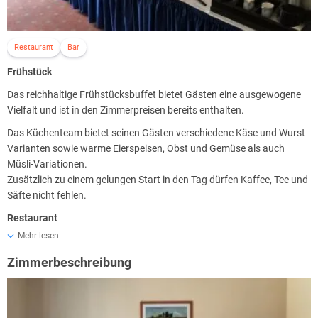
Restaurant
Bar
Frühstück
Das reichhaltige Frühstücksbuffet bietet Gästen eine ausgewogene
Vielfalt und ist in den Zimmerpreisen bereits enthalten.
Das Küchenteam bietet seinen Gästen verschiedene Käse und Wurst
Varianten sowie warme Eierspeisen, Obst und Gemüse als auch
Müsli-Variationen.
Zusätzlich zu einem gelungen Start in den Tag dürfen Kaffee, Tee und
Säfte nicht fehlen.
Restaurant
Mehr lesen
Im Restaurant Casablanca erwartet Sie moderne internationale
Küche mit frischen, saisonalen Produkten. Ob zum Bruch, Buffet,
Zimmerbeschreibung
Kaffee und Kuchen oder zum Abendessen - das Team freut sich
darauf, Sie Willkommen zu heißen!