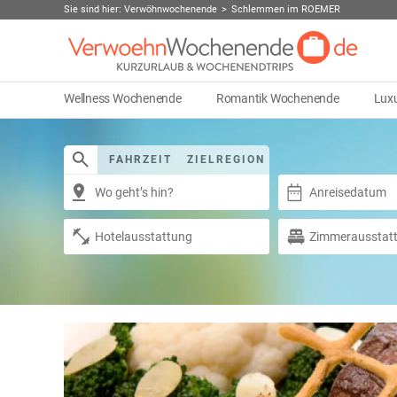
Sie sind hier:
Verwöhnwochenende
Schlemmen im ROEMER
Wellness Wochenende
Romantik Wochenende
Lux
FAHRZEIT
ZIELREGION