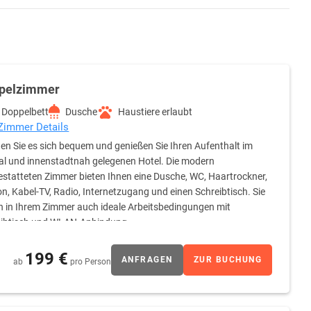
pelzimmer
Doppelbett
Dusche
Haustiere erlaubt
 Zimmer Details
n Sie es sich bequem und genießen Sie Ihren Aufenthalt im
al und innenstadtnah gelegenen Hotel. Die modern
statteten Zimmer bieten Ihnen eine Dusche, WC, Haartrockner,
on, Kabel-TV, Radio, Internetzugang und einen Schreibtisch. Sie
n in Ihrem Zimmer auch ideale Arbeitsbedingungen mit
eibtisch und WLAN-Anbindung.
199 €
ANFRAGEN
ZUR BUCHUNG
ab
pro Person