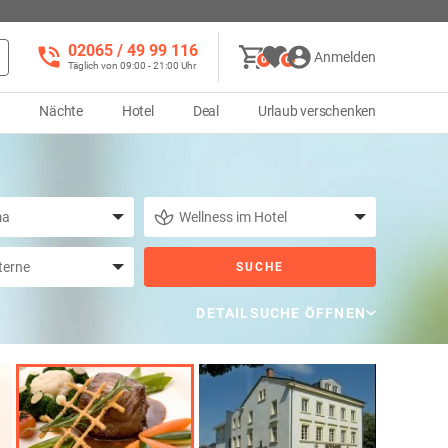
02065 / 49 ‌99 116
Anmelden
0
0
Täglich von 09:00 - 21:00 Uhr
d
Nächte
Hotel
Deal
Urlaub verschenken
SUCHE
DETAILSUCHE ÖFFNEN