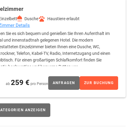
zelzimmer
Einzelbett
Dusche
Haustiere erlaubt
 Zimmer Details
n Sie es sich bequem und genießen Sie Ihren Aufenthalt im
al und innenstadtnah gelegenen Hotel. Die modern
statteten Einzelzimmer bieten Ihnen eine Dusche, WC,
rockner, Telefon, Kabel-TV, Radio, Internetzugang und einen
ibtisch. Für einen großartigen Schlafkomfort finden Sie
tativ hochwertige und bequeme Betten vor.
259 €
ANFRAGEN
ZUR BUCHUNG
ab
pro Person
ATEGORIEN ANZEIGEN