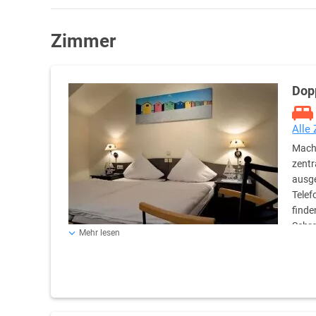
Zimmer
Dop
Alle
Mache
zentr
ausge
Telef
finde
Schr
Mehr lesen