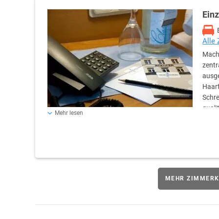
Ein
Alle
Mache
zentr
ausge
Haart
Schre
quali
Mehr lesen
MEHR ZIMMERK