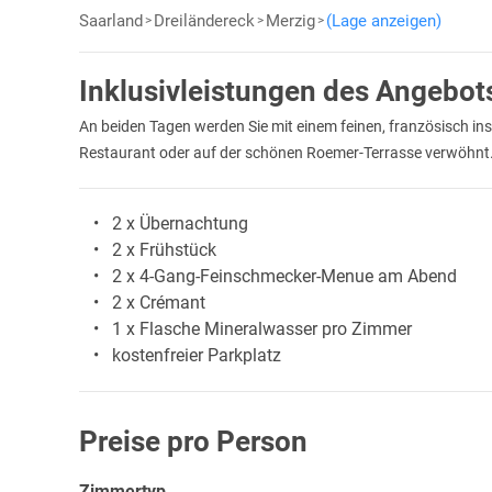
Saarland
Dreiländereck
Merzig
(Lage anzeigen)
Inklusivleistungen des Angebot
An beiden Tagen werden Sie mit einem feinen, französisch in
Restaurant oder auf der schönen Roemer-Terrasse verwöhnt
2 x Übernachtung
2 x Frühstück
2 x 4-Gang-Feinschmecker-Menue am Abend
2 x Crémant
1 x Flasche Mineralwasser pro Zimmer
kostenfreier Parkplatz
Preise pro Person
Zimmertyp