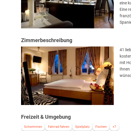
eine k
Eine r
franz
Spanie
Zimmerbeschreibung
41 lie
kosten
mit Ho
Ihnen
wünsc
Freizeit & Umgebung
Schwimmen
Fahrrad fahren
Spielplatz
Fischen
+7