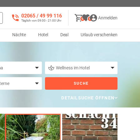
02065 / 49 ‌99 116
Anmelden
0
0
Täglich von 09:00 - 21:00 Uhr
d
Nächte
Hotel
Deal
Urlaub verschenken
SUCHE
DETAILSUCHE ÖFFNEN