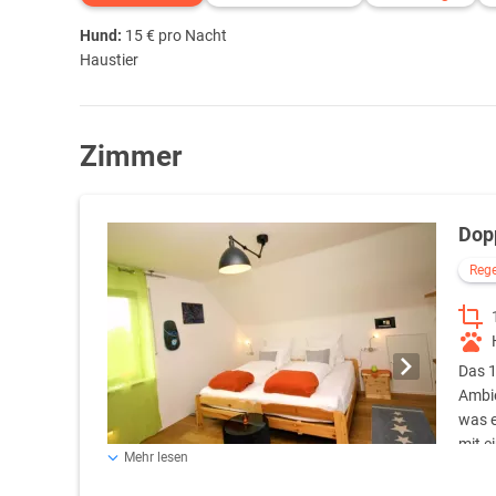
Hund:
15 € pro Nacht
Haustier
Zimmer
Dop
Reg
Das 1
Ambie
was e
mit e
Mehr lesen
Kaffeemaschine und Geschirr zur Selbstverpflegung, so
Seifen und weiteren Hygieneartikeln.