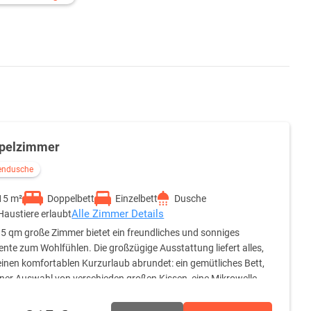
pelzimmer
endusche
15 m²
Doppelbett
Einzelbett
Dusche
Alle Zimmer Details
Haustiere erlaubt
5 qm große Zimmer bietet ein freundliches und sonniges
nte zum Wohlfühlen. Die großzügige Ausstattung liefert alles,
inen komfortablen Kurzurlaub abrundet: ein gemütliches Bett,
iner Auswahl von verschieden großen Kissen, eine Mikrowelle,
wie ein geräumiges Badezimmer, ausgestattet mit Handtüchern,