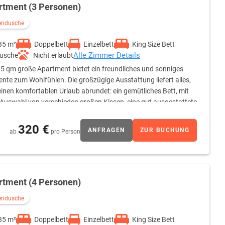
rtment (3 Personen)
endusche
35 m²
Doppelbett
Einzelbett
King Size Bett
Alle Zimmer Details
usche
Nicht erlaubt
5 qm große Apartment bietet ein freundliches und sonniges
nte zum Wohlfühlen. Die großzügige Ausstattung liefert alles,
inen komfortablen Urlaub abrundet: ein gemütliches Bett, mit
 Auswahl von verschieden großen Kissen, eine gut ausgestattete
 einer Kaffeemaschine und Geschirr zur Selbstverpflegung, sowie
rn, Seifen und weiteren Hygieneartikeln. Im Wohnraum befindet
320 €
ANFRAGEN
ZUR BUCHUNG
ab
pro Person
 Personen zu einem Schlafsofa umzufunktionieren.
rtment (4 Personen)
endusche
35 m²
Doppelbett
Einzelbett
King Size Bett