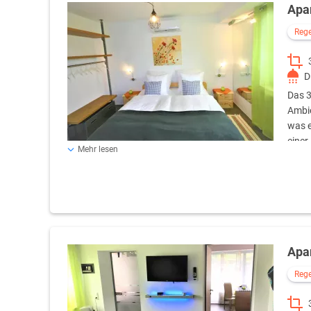
Apa
Reg
D
Das 3
Ambie
was e
einer
Mehr lesen
Küchenzeile mit einer Kochmöglichkeit, einer Mikrowelle,
ein geräumiges Badezimmer, ausgestattet mit Handtüche
sich ein großes Ecksofa mit der Möglichkeit es für zwei
Apa
Reg