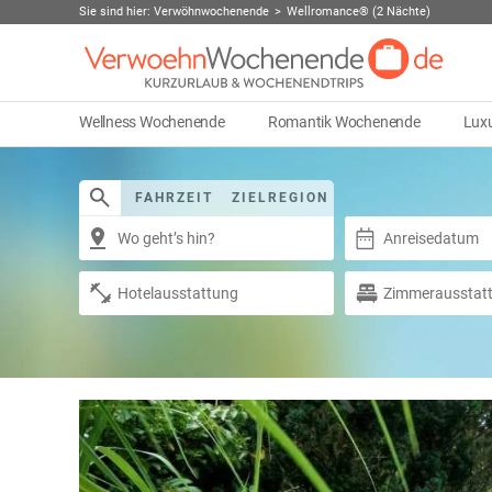
Sie sind hier:
Verwöhnwochenende
Wellromance® (2 Nächte)
Wellness Wochenende
Romantik Wochenende
Lux
FAHRZEIT
ZIELREGION