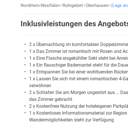
Nordrhein-Westfalen
Ruhrgebiet
Oberhausen
(Lage an
Inklusivleistungen des Angebot
2 x Übernachtung im komfortablen Doppelzimme
1 x Das Zimmer ist romantisch mit Rosen und Acc
1 x Eine Flasche eisgekühlter Sekt steht bei Anre
1 x Ein flauschiger Bademantel steht für die Dau
1 x Entspannen Sie bei einer wohltuenden Rück
1 x Lassen Sie sich mit einem romantischen 4-Ga
verwöhnen
2 x Schlafen Sie am Morgen ungestört aus … Das
das Zimmer gebracht
2 x Kostenfreie Nutzung der hoteleigenen Parkpl
1 x Kostenloses Informationsmaterial zur Region
Wandermöglichkeiten steht zur Verfügung