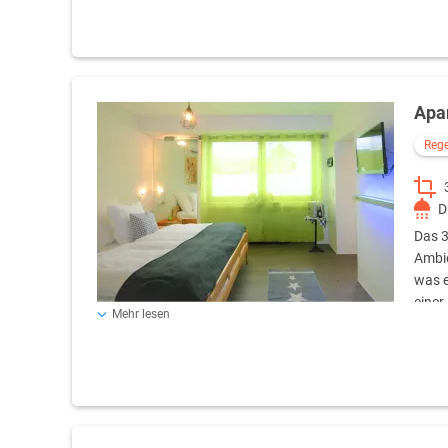
Apa
Reg
D
Das 3
Ambie
was e
einer
Mehr lesen
Küchenzeile mit einer Kochmöglichkeit, einer Mikrowelle,
ein geräumiges Badezimmer, ausgestattet mit Handtüche
sich ein großes Ecksofa mit der Möglichkeit es für zwei