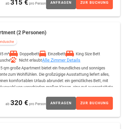
315 €
ANFRAGEN
ZUR BUCHUNG
ab
pro Person
rtment (2 Personen)
endusche
35 m²
Doppelbett
Einzelbett
King Size Bett
Alle Zimmer Details
usche
Nicht erlaubt
5 qm große Apartment bietet ein freundliches und sonniges
nte zum Wohlfühlen. Die großzügige Ausstattung liefert alles,
inen komfortablen Urlaub abrundet: ein gemütliches Bett, mit
 Auswahl von verschieden großen Kissen, eine gut ausgestattete
 einer Kaffeemaschine und Geschirr zur Selbstverpflegung, sowie
rn, Seifen und weiteren Hygieneartikeln. Im Wohnraum befindet
320 €
ANFRAGEN
ZUR BUCHUNG
ab
pro Person
 Personen zu einem Schlafsofa umzufunktionieren.