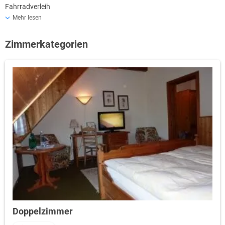
Fahrradverleih
Angelkarten
Mehr lesen
Wanderführungen
Zimmerkategorien
Doppelzimmer