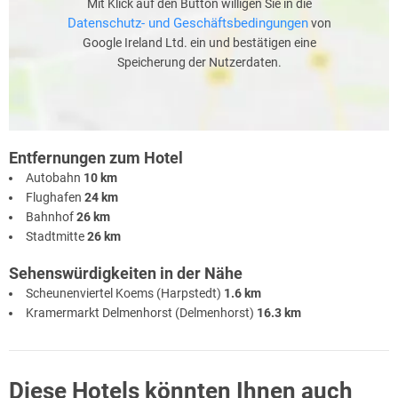
Mit Klick auf den Button willigen Sie in die
Datenschutz- und Geschäftsbedingungen
von
Google Ireland Ltd. ein und bestätigen eine
Speicherung der Nutzerdaten.
Entfernungen zum Hotel
Autobahn
10 km
Flughafen
24 km
Bahnhof
26 km
Stadtmitte
26 km
Sehenswürdigkeiten in der Nähe
Scheunenviertel Koems (Harpstedt)
1.6 km
Kramermarkt Delmenhorst (Delmenhorst)
16.3 km
Diese Hotels könnten Ihnen auch