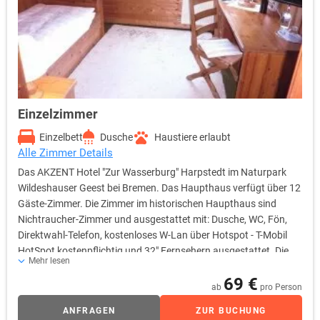
Einzelzimmer
Einzelbett
Dusche
Haustiere erlaubt
Alle Zimmer Details
Das AKZENT Hotel "Zur Wasserburg" Harpstedt im Naturpark
Wildeshauser Geest bei Bremen. Das Haupthaus verfügt über 12
Gäste-Zimmer. Die Zimmer im historischen Haupthaus sind
Nichtraucher-Zimmer und ausgestattet mit: Dusche, WC, Fön,
Direktwahl-Telefon, kostenloses W-Lan über Hotspot - T-Mobil
HotSpot kostenpflichtig und 32" Fernsehern ausgestattet. Die
Mehr lesen
Zimmer im komfortablen Gästehaus liegen alle sehr idyllisch.
69 €
Das Fachwerk-Gästehaus bietet Ihnen 18 Gästezimmer, die alle
ab
pro Person
Nichtraucher-Zimmer sind. Die Zimmerausstattung ist: Dusche,
ANFRAGEN
ZUR BUCHUNG
WC, Fön, Direktwahl-Telefon, kostenloses W-Lan über Hotspot