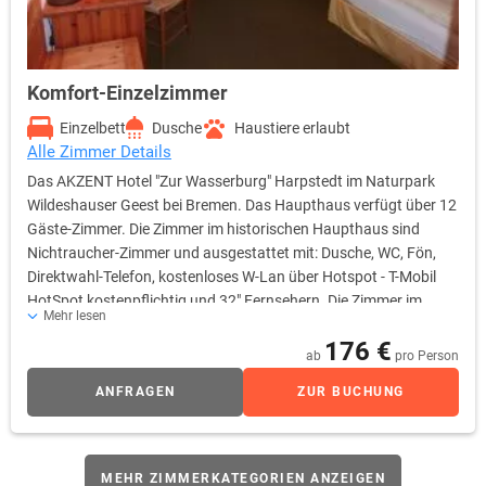
Komfort-Einzelzimmer
Einzelbett
Dusche
Haustiere erlaubt
Alle Zimmer Details
Das AKZENT Hotel "Zur Wasserburg" Harpstedt im Naturpark
Wildeshauser Geest bei Bremen. Das Haupthaus verfügt über 12
Gäste-Zimmer. Die Zimmer im historischen Haupthaus sind
Nichtraucher-Zimmer und ausgestattet mit: Dusche, WC, Fön,
Direktwahl-Telefon, kostenloses W-Lan über Hotspot - T-Mobil
HotSpot kostenpflichtig und 32" Fernsehern. Die Zimmer im
Mehr lesen
komfortablen Gästehaus liegen alle sehr idyllisch. Das
176 €
Fachwerk-Gästehaus bietet Ihnen 18 Gästezimmer, die alle
ab
pro Person
Nichtraucher-Zimmer sind. Die Zimmerausstattung ist: Dusche,
ANFRAGEN
ZUR BUCHUNG
WC, Fön, Direktwahl-Telefon, kostenloses W-Lan über Hotspot
und 32" Fernseher. Ihr Haustier können Sie gerne mitbringen.
MEHR ZIMMERKATEGORIEN ANZEIGEN