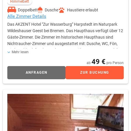
Himmelbett
Doppelbett
Dusche
Haustiere erlaubt
Alle Zimmer Details
Das AKZENT Hotel "Zur Wasserburg" Harpstedt im Naturpark
Wildeshauser Geest bei Bremen. Das Haupthaus verfügt über 12
Gäste-Zimmer. Die Zimmer im historischen Haupthaus sind
Nichtraucher-Zimmer und ausgestattet mit: Dusche, WC, Fön,
Direktwahl-Telefon, kostenloses W-Lan über Hotspot - T-Mobil
Mehr lesen
HotSpot kostenpflichtig und 32" Fernsehern. Die Zimmer im
49 €
komfortablen Gästehaus liegen alle sehr idyllisch. Das
ab
pro Person
Fachwerk-Gästehaus bietet Ihnen 18 Gästezimmer, die alle
ANFRAGEN
ZUR BUCHUNG
Nichtraucher-Zimmer sind. Die Zimmerausstattung ist: Dusche,
WC, Fön, Direktwahl-Telefon, kostenloses W-Lan über Hotspot
und 32" Fernseher. Ihr Haustier können Sie gerne mitbringen.