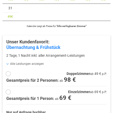
31
49
€
Kalender zeigt
ab
Preise für
"
Alle verfügbaren Zimmer
"
Unser Kundenfavorit:
Übernachtung & Frühstück
2 Tage, 1 Nacht inkl. aller Arrangement-Leistungen
Alle Leistungen anzeigen
Doppelzimmer
49 €
ab
p.P.
98 €
Gesamtpreis für 2 Personen:
ab
Einzelzimmer
69 €
ab
p.P.
69 €
Gesamtpreis für 1 Person:
ab
Nur auf Anfrage buchbar