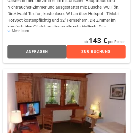
Gäste-Zimmer. Die Zimmer im historischen Haupthaus sind
Nichtraucher-Zimmer und ausgestattet mit: Dusche, WC, Fön,
Direktwahl-Telefon, kostenloses W-Lan über Hotspot - T-Mobil
HotSpot kostenpflichtig und 32" Fernsehern. Die Zimmer im
komfortablen Gästehaus liegen alle sehr idyllisch. Das
Mehr lesen
Fachwerk-Gästehaus bietet Ihnen 18 Gästezimmer, die alle
143 €
Nichtraucher-Zimmer sind. Die Zimmerausstattung ist: Dusche,
ab
pro Person
WC, Fön, Direktwahl-Telefon, kostenloses W-Lan über Hotspot
ANFRAGEN
ZUR BUCHUNG
und 32" Fernseher. Ihr Haustier können Sie gerne mitbringen.