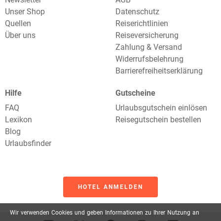
Unser Shop
Datenschutz
Quellen
Reiserichtlinien
Über uns
Reiseversicherung
Zahlung & Versand
Widerrufsbelehrung
Barrierefreiheitserklärung
Hilfe
Gutscheine
FAQ
Urlaubsgutschein einlösen
Lexikon
Reisegutschein bestellen
Blog
Urlaubsfinder
HOTEL ANMELDEN
Wir
verwenden
Cookies
und
geben
Informationen
zu
Ihrer
Nutzung
an