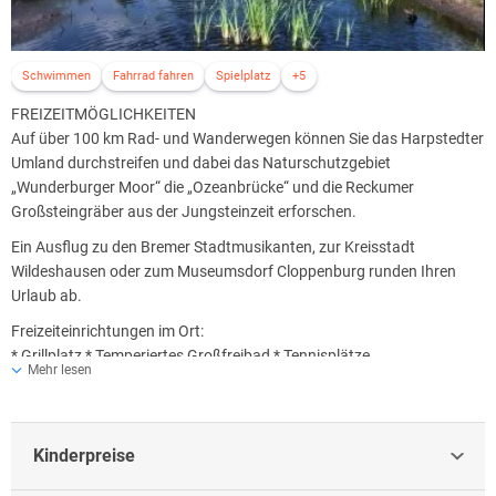
Schwimmen
Fahrrad fahren
Spielplatz
+5
FREIZEITMÖGLICHKEITEN
Auf über 100 km Rad- und Wanderwegen können Sie das Harpstedter
Umland durchstreifen und dabei das Naturschutzgebiet
„Wunderburger Moor“ die „Ozeanbrücke“ und die Reckumer
Großsteingräber aus der Jungsteinzeit erforschen.
Ein Ausflug zu den Bremer Stadtmusikanten, zur Kreisstadt
Wildeshausen oder zum Museumsdorf Cloppenburg runden Ihren
Urlaub ab.
Freizeiteinrichtungen im Ort:
* Grillplatz * Temperiertes Großfreibad * Tennisplätze
Mehr lesen
Freizeiteinrichtungen in der Umgebung:
* 9-Loch Golfplatz * Hallenbad
Rahmenprogramm:
Kinderpreise
Planwagenfahrt durch das Wunderburger Moor & den Naturpark